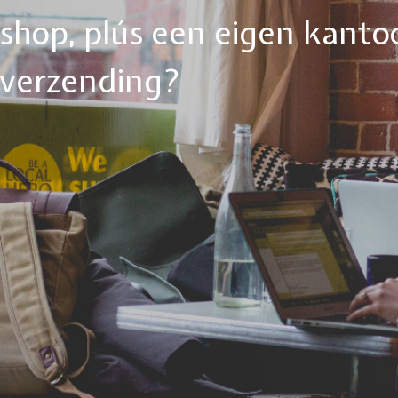
ebshop, plús een eigen kanto
tverzending?