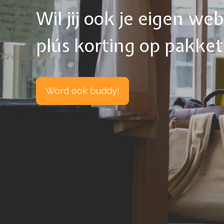
Wil jij ook je eigen w
plús korting op pakke
Word ook buddy!