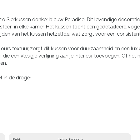
rro Sierkussen donker blauw Paradise. Dit levendige decorat
n sfeer in elke kamer. Het kussen toont een gedetailleerd vo
den van het kussen hetzelfde, wat zorgt voor een consistent en
urs textuur, zorgt dit kussen voor duurzaamheid en een luxu
ie een vleugje verfijning aan je interieur toevoegen. Of het nu 
ren.
t in de droger
EAN
2105118399010