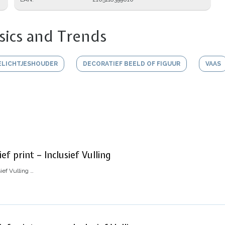
sics and Trends
ELICHTJESHOUDER
DECORATIEF BEELD OF FIGUUR
VAAS
f print – Inclusief Vulling
ief Vulling
…