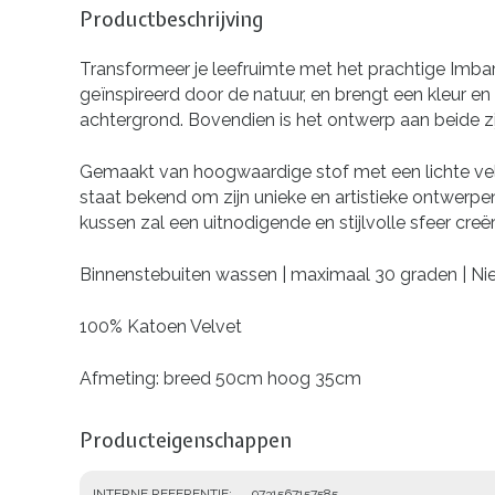
Productbeschrijving
Transformeer je leefruimte met het prachtige Imba
geïnspireerd door de natuur, en brengt een kleur e
achtergrond. Bovendien is het ontwerp aan beide zij
Gemaakt van hoogwaardige stof met een lichte velo
staat bekend om zijn unieke en artistieke ontwerpen d
kussen zal een uitnodigende en stijlvolle sfeer creë
Binnenstebuiten wassen | maximaal 30 graden | Nie
100% Katoen Velvet
Afmeting: breed 50cm hoog 35cm
Producteigenschappen
INTERNE REFERENTIE
9731567157585