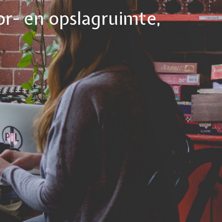
or- en opslagruimte,