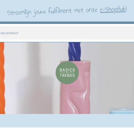
!
e-ShopHub
Stroomlijn jouw fulfilment met onze
 op product