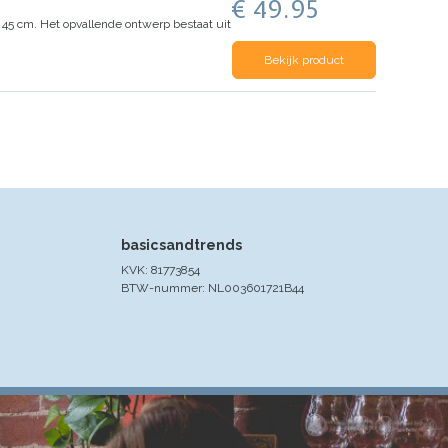
€ 49.95
x 45 cm. Het opvallende ontwerp bestaat uit
Bekijk product
basicsandtrends
KVK: 81773854
BTW-nummer: NL003601721B44