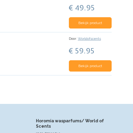
€ 49.95
Bekijk product
Door:
Worldofscents
€ 59.95
Bekijk product
Horomia wasparfums/ World of
Scents