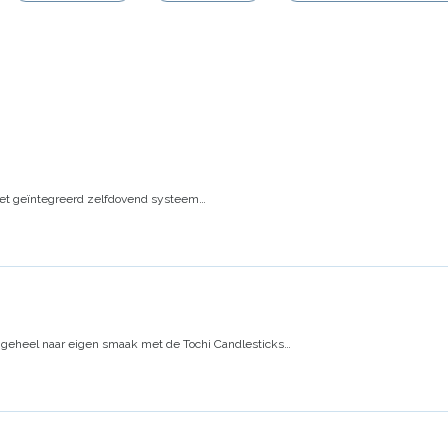
et geïntegreerd zelfdovend systeem
…
 geheel naar eigen smaak met de Tochi Candlesticks
…