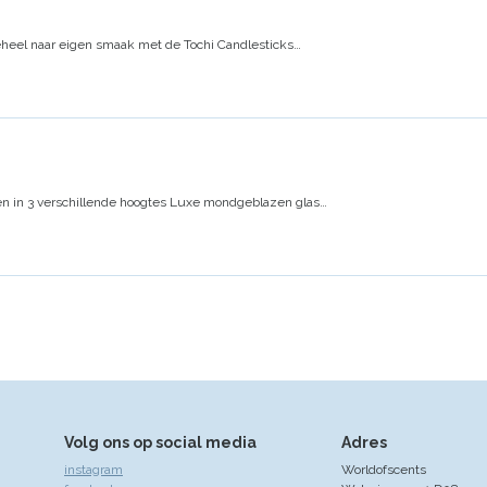
heel naar eigen smaak met de Tochi Candlesticks
…
n in 3 verschillende hoogtes
Luxe mondgeblazen glas
…
Volg ons op social media
Adres
instagram
Worldofscents