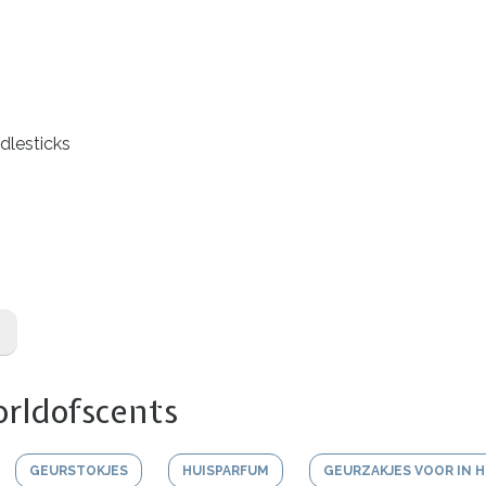
dlesticks
rldofscents
GEURSTOKJES
HUISPARFUM
GEURZAKJES VOOR IN H