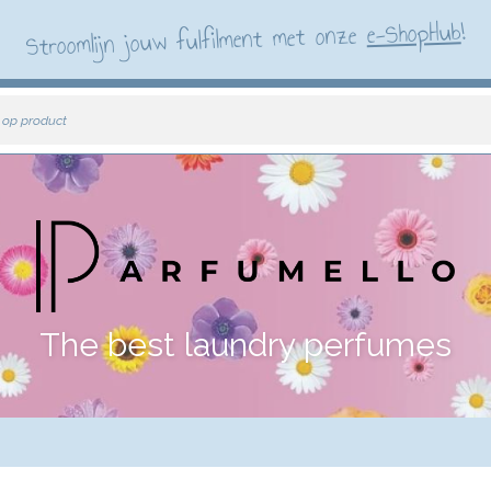
!
e-ShopHub
Stroomlijn jouw fulfilment met onze
 op product
The best laundry perfumes