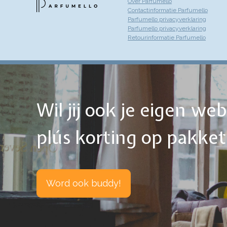
Over Parfumello
Contactinformatie Parfumello
Parfumello privacyverklaring
Parfumello privacyverklaring
Retourinformatie Parfumello
Wil jij ook je eigen w
plús korting op pakke
Word ook buddy!