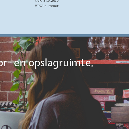
KVK: 87292610
BTW-nummer:
or- en opslagruimte,