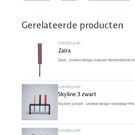
Gerelateerde producten
KANDELAAR
Zaïra
Zaïra
Unieke design-kaarsen
Binnenfakkel m
KANDELAAR
Skyline 3 zwart
Skyline 3 zwart
Unieke design-kandelaar
Mix
KANDELAAR