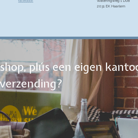
facebook
Wateringweg 1 D08
2031 EK Haarlem
ebshop, plús een eigen kanto
tverzending?