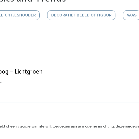
ELICHTJESHOUDER
DECORATIEF BEELD OF FIGUUR
VAAS
og – Lichtgroen
…
 hebt of een vleugje warmte wilt toevoegen aan je moderne inrichting, deze aardew