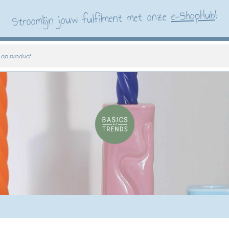
!
e-ShopHub
Stroomlijn jouw fulfilment met onze
 op product