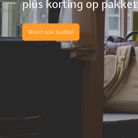
plús korting op pakke
Word ook buddy!