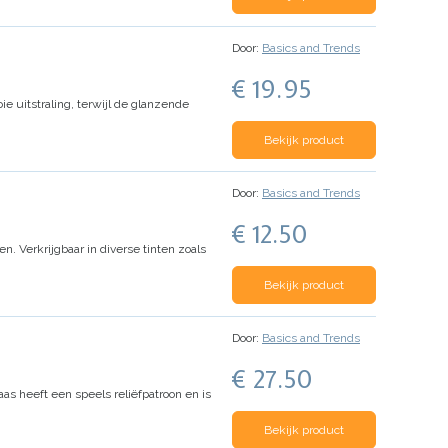
Door:
Basics and Trends
€ 19.95
e uitstraling, terwijl de glanzende
Bekijk product
Door:
Basics and Trends
€ 12.50
n. Verkrijgbaar in diverse tinten zoals
Bekijk product
Door:
Basics and Trends
€ 27.50
as heeft een speels reliëfpatroon en is
Bekijk product