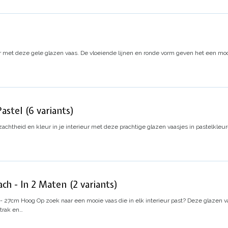
ur met deze gele glazen vaas. De vloeiende lijnen en ronde vorm geven het een mooi
astel (6 variants)
achtheid en kleur in je interieur met deze prachtige glazen vaasjes in pastelkleure
ch - In 2 Maten (2 variants)
 - 27cm Hoog
Op zoek naar een mooie vaas die in elk interieur past? Deze glazen va
strak en…