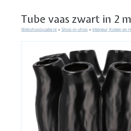
Tube vaas zwart in 2 m
Webshoplocatie.nl
Shop-in-shop
Interieur, Koken en
Kruimelpad