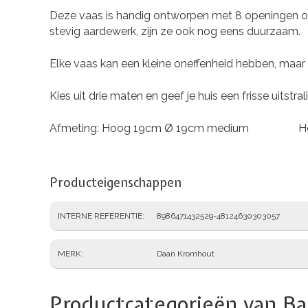
Deze vaas is handig ontworpen met 8 openingen om 
stevig aardewerk, zijn ze ook nog eens duurzaam.
Elke vaas kan een kleine oneffenheid hebben, maar d
Kies uit drie maten en geef je huis een frisse uitstra
Afmeting: Hoog 19cm Ø 19cm medium 
Producteigenschappen
INTERNE REFERENTIE
8986471432529-48124630303057
MERK
Daan Kromhout
Productcategorieën van Ba