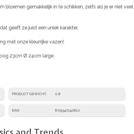
bloemen gemakkelijk in te schikken, zelfs als je er niet vee
at geeft ze juist een uniek karakter.
ling met onze kleurrijke vazen!
Hoog 23cm Ø 24cm large
PRODUCT GEWICHT
0.8
EAN
8719347240810
sics and Trends