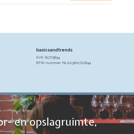
basicsandtrends
KVK: 81773854
BTW-nummer: NL003601721B44
or- en opslagruimte,