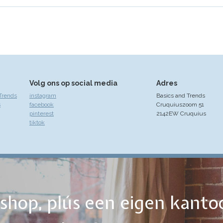
Volg ons op social media
Adres
Trends
instagram
Basics and Trends
s
facebook
Cruquiuszoom 51
pinterest
2142EW Cruquius
tiktok
ebshop, plús een eigen kanto