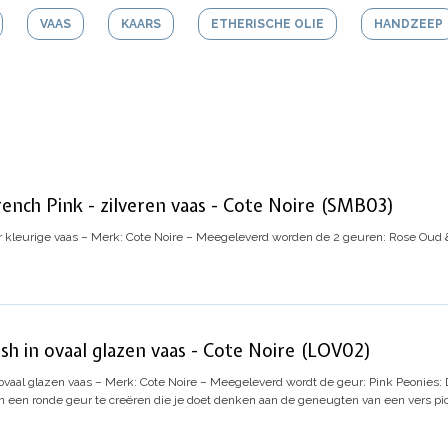
VAAS
KAARS
ETHERISCHE OLIE
HANDZEEP
nch Pink - zilveren vaas - Cote Noire (SMB03)
r kleurige vaas – Merk: Cote Noire – Meegeleverd worden de 2 geuren: Rose Oud 
h in ovaal glazen vaas - Cote Noire (LOV02)
vaal glazen vaas – Merk: Cote Noire – Meegeleverd wordt de geur:
Pink Peonies:
om een ​​ronde geur te creëren die je doet denken aan de geneugten van een vers p