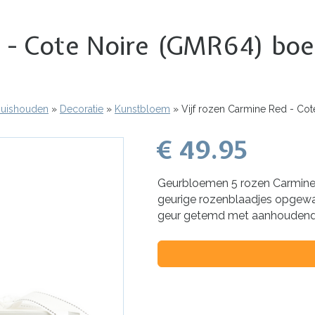
ed - Cote Noire (GMR64) b
 Huishouden
Decoratie
Kunstbloem
Vijf rozen Carmine Red - Co
€ 49.95
Geurbloemen 5 rozen Carmine 
geurige rozenblaadjes opgewa
geur getemd met aanhoudende