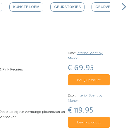
KUNSTBLOEM
GEURSTOKJES
GEURVERSTUIVER
Door:
Interior Scent by
Manon
€ 69.95
& Pink Peonies
Bekijk product
Door:
Interior Scent by
Manon
€ 119.95
 Deze luxe geur vermengd pioenrozen en
ioenboeket.
Bekijk product