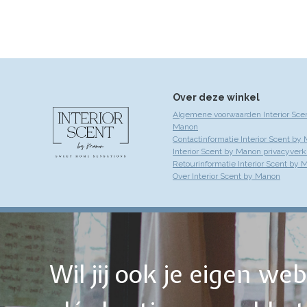
Over deze winkel
Algemene voorwaarden Interior Sce
Manon
Contactinformatie Interior Scent by
Interior Scent by Manon privacyverk
Retourinformatie Interior Scent by 
Over Interior Scent by Manon
Wil jij ook je eigen w