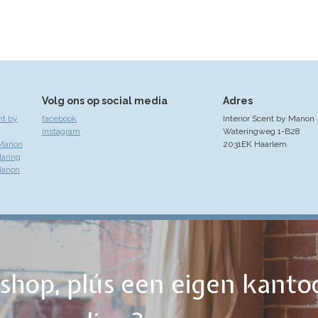
Volg ons op social media
Adres
nt by
facebook
Interior Scent by Manon
instagram
Wateringweg 1-B28
 Manon
2031EK Haarlem
laring
Manon
ebshop, plús een eigen kanto