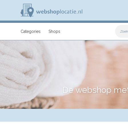
Overslaan
en
naar
de
inhoud
W
gaan
e
Categories
Shops
Zoek
b
s
h
o
p
l
o
c
a
t
i
De webshop met d
e
.
n
l