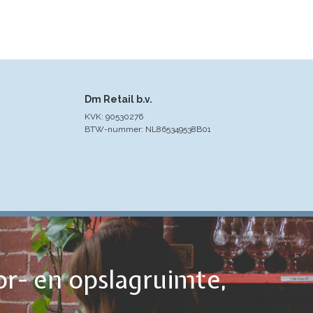
Dm Retail b.v.
KVK: 90530276
BTW-nummer: NL865349538B01
or- en opslagruimte,