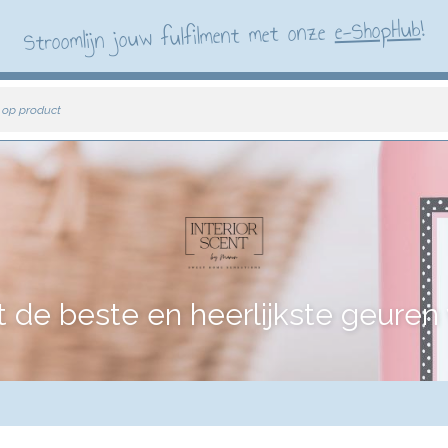
!
e-ShopHub
Stroomlijn jouw fulfilment met onze
 op product
e beste en heerlijkste geuren vo