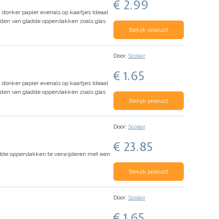
€ 2.99
n donker papier evenals op kaartjes
Ideaal
en van gladde oppervlakken zoals glas
Bekijk product
Door:
Scolair
€ 1.65
n donker papier evenals op kaartjes
Ideaal
en van gladde oppervlakken zoals glas
Bekijk product
Door:
Scolair
€ 23.85
gladde oppervlakken te verwijderen met een
Bekijk product
Door:
Scolair
€ 1.65