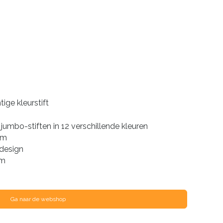
ige kleurstift
umbo-stiften in 12 verschillende kleuren
rm
 design
mm
Ga naar de webshop