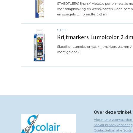
STAEDTLER® 8323 / Metallic pen / metallic ma
voor scrapbooking en wenskaarten
Geen pompe
en spiegels
Lijnbreedte: 1-2 mm
STIFT
Krijtmarkers Lumolcolor 2.4m
Staedtler Lumolcolor 344 krijtmarkers 2.4mm 
vochtige doek.
Over deze winkel
Algemene voorwaarden S
Scolair privacyverklaring
Contactinformatie Scolai