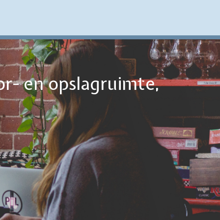
or- en opslagruimte,