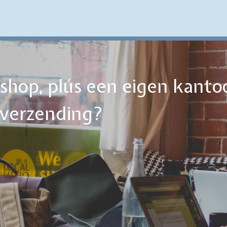
ebshop, plús een eigen kanto
tverzending?