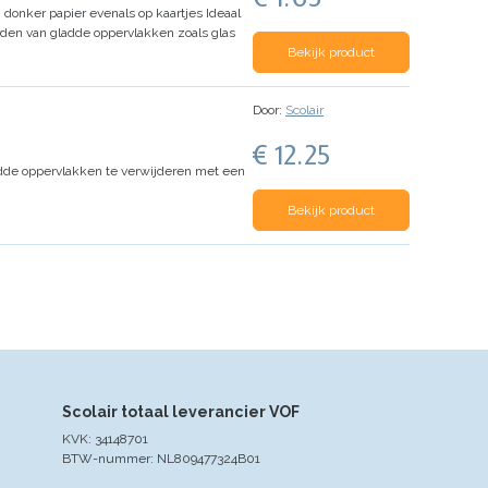
n donker papier evenals op kaartjes
Ideaal
en van gladde oppervlakken zoals glas
Bekijk product
Door:
Scolair
€ 12.25
gladde oppervlakken te verwijderen met een
Bekijk product
Scolair totaal leverancier VOF
KVK: 34148701
BTW-nummer: NL809477324B01