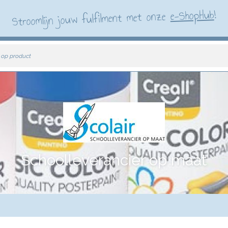
!
e-ShopHub
Stroomlijn jouw fulfilment met onze
 op product
Schoolleverancier op maat