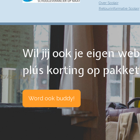
Over Scolair
Retourinformatie Scolair
Wil jij ook je eigen w
plús korting op pakke
Word ook buddy!