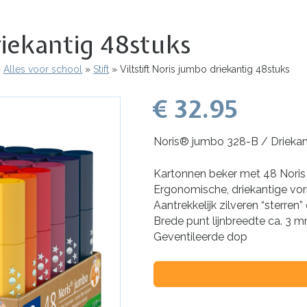
driekantig 48stuks
Alles voor school
Stift
Viltstift Noris jumbo driekantig 48stuks
€ 32.95
Noris® jumbo 328-B / Driekant
Kartonnen beker met 48 Noris j
Ergonomische, driekantige vo
Aantrekkelijk zilveren “sterren”
Brede punt lijnbreedte ca. 3 
Geventileerde dop