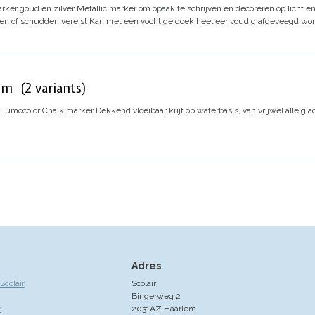
rker goud en zilver
Metallic marker om opaak te schrijven en decoreren op licht e
n of schudden vereist
Kan met een vochtige doek heel eenvoudig afgeveegd word
m (2 variants)
/ Lumocolor Chalk marker
Dekkend vloeibaar krijt op waterbasis, van vrijwel alle 
Adres
colair
Scolair
Bingerweg 2
r
2031AZ Haarlem