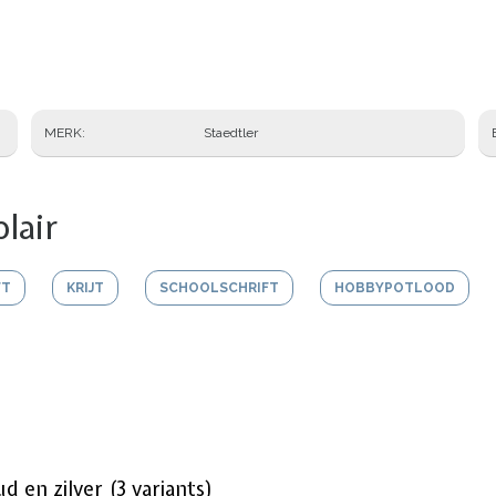
MERK
Staedtler
lair
FT
KRIJT
SCHOOLSCHRIFT
HOBBYPOTLOOD
d en zilver (3 variants)