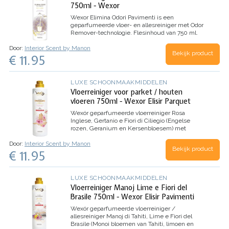
750ml - Wexor
Wexor
Elimina Odori Pavimenti
is een
geparfumeerde vloer- en allesreiniger met
Odor
Remover-technologie.
Flesinhoud van 750 ml.
Door:
Interior Scent by Manon
Bekijk product
€ 11.95
LUXE SCHOONMAAKMIDDELEN
Vloerreiniger voor parket / houten
vloeren 750ml - Wexor Elisir Parquet
Wexór geparfumeerde vloerreiniger
Rosa
Inglese, Gertanio e Fiori di Ciliegio
(Engelse
rozen, Geranium en Kersenbloesem) met
voedende olie speciaal voor parketvloeren /
Door:
Interior Scent by Manon
houten vloeren.
Flesinhoud van 750 ml.
Bekijk product
€ 11.95
LUXE SCHOONMAAKMIDDELEN
Vloerreiniger Manoj Lime e Fiori del
Brasile 750ml - Wexor Elisir Pavimenti
Wexór geparfumeerde vloerreiniger /
allesreiniger
Manoj di Tahiti, Lime e Fiori del
Brasile
(Monoi bloemen van Tahiti, limoen en