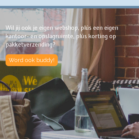
Wil jij ook je eigen webshop, plús een eigen
kantoor- en opslagruimte, plús korting op
pakketverzending?
Word ook buddy!