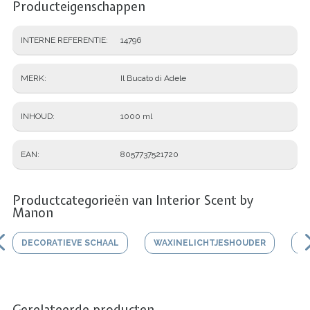
Producteigenschappen
INTERNE REFERENTIE
14796
MERK
Il Bucato di Adele
INHOUD
1000 ml
EAN
8057737521720
Productcategorieën van Interior Scent by
Manon
DECORATIEVE SCHAAL
WAXINELICHTJESHOUDER
V
Gerelateerde producten