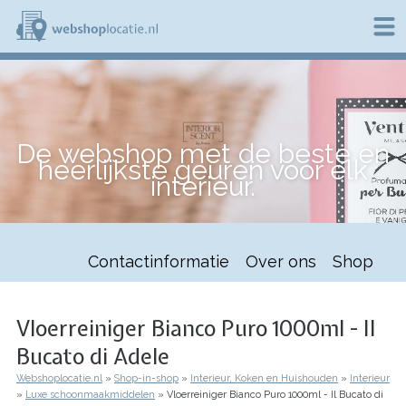
Overslaan
en
naar
de
W
inhoud
e
gaan
b
s
h
De webshop met de beste en
o
heerlijkste geuren voor elk
p
interieur.
l
o
c
a
t
Contactinformatie
Over ons
Shop
i
e
.
n
Vloerreiniger Bianco Puro 1000ml - Il
l
Bucato di Adele
Webshoplocatie.nl
Shop-in-shop
Interieur, Koken en Huishouden
Interieur
Kruimelpad
Luxe schoonmaakmiddelen
Vloerreiniger Bianco Puro 1000ml - Il Bucato di