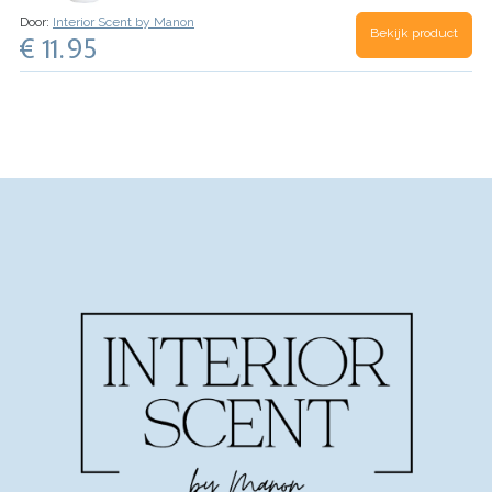
Braziliaanse bloemen).
Flesinhoud van 750 ml.
Door:
Interior Scent by Manon
Bekijk product
€ 11.95