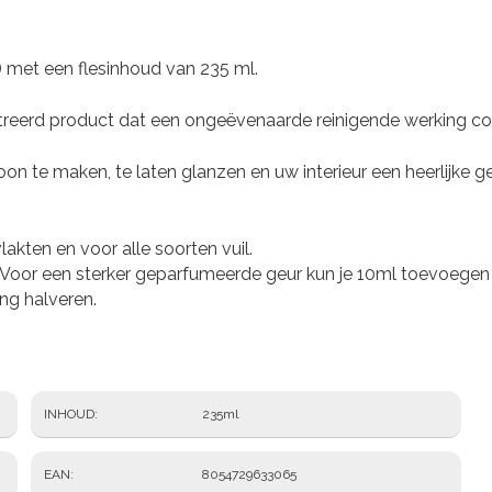
 met een flesinhoud van 235 ml.
treerd product dat een ongeëvenaarde reinigende werking com
n te maken, te laten glanzen en uw interieur een heerlijke ge
akten en voor alle soorten vuil.
n. Voor een sterker geparfumeerde geur kun je 10ml toevoegen a
ng halveren.
INHOUD
235ml
EAN
8054729633065