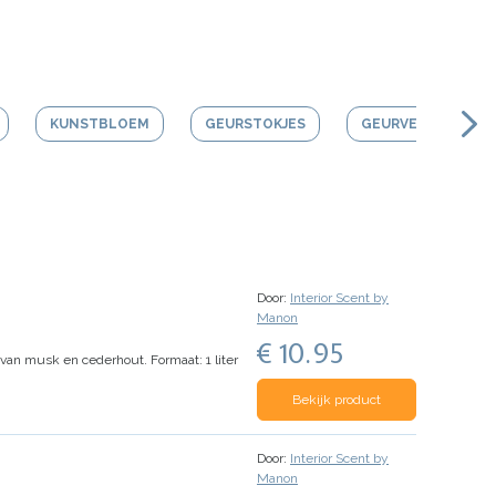
KUNSTBLOEM
GEURSTOKJES
GEURVERSTUIVER
Door:
Interior Scent by
Manon
€ 10.95
e van musk en cederhout.
Formaat: 1 liter
Bekijk product
Door:
Interior Scent by
Manon