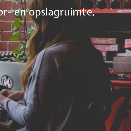
or- en opslagruimte,