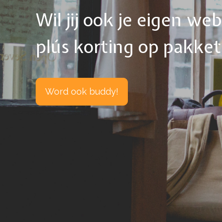
Wil jij ook je eigen w
plús korting op pakke
Word ook buddy!