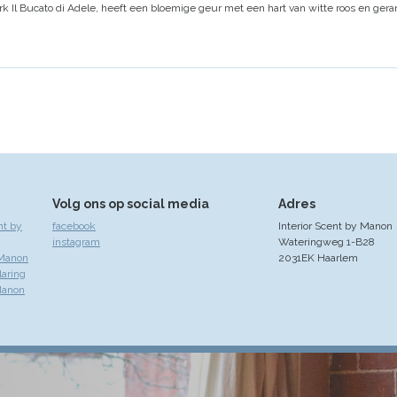
rk Il Bucato di Adele,
heeft een bloemige geur met een hart van witte roos en geran
Volg ons op social media
Adres
nt by
facebook
Interior Scent by Manon
instagram
Wateringweg 1-B28
 Manon
2031EK Haarlem
laring
Manon