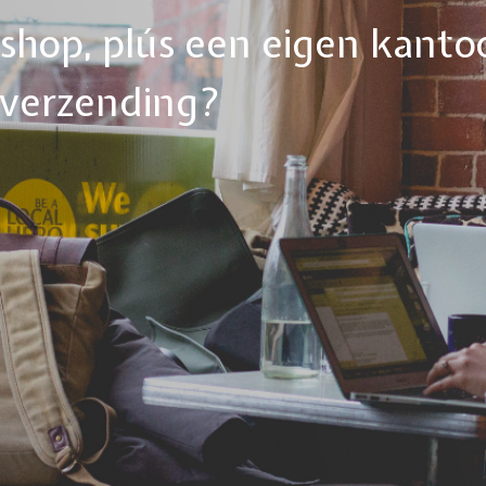
ebshop, plús een eigen kanto
tverzending?