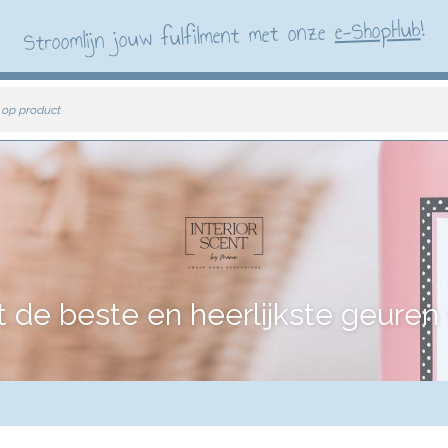
!
e-ShopHub
Stroomlijn jouw fulfilment met onze
 op product
e beste en heerlijkste geuren vo