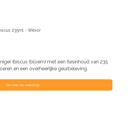
biscus 235ml - Wexor
iger Ibiscus (bloem) met een flesinhoud van 235
loeren en een overheerlijke geurbeleving.
Ga naar de webshop