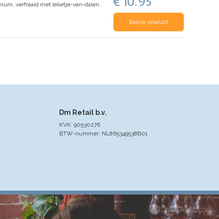
€ 10.95
ium, verfraaid met lelietje-van-dalen,
Bekijk product
Dm Retail b.v.
KVK: 90530276
BTW-nummer: NL865349538B01