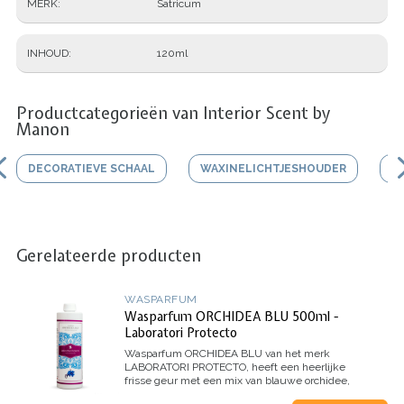
MERK
Satricum
INHOUD
120ml
Productcategorieën van Interior Scent by
Manon
DECORATIEVE SCHAAL
WAXINELICHTJESHOUDER
V
Gerelateerde producten
WASPARFUM
Wasparfum ORCHIDEA BLU 500ml -
Laboratori Protecto
Wasparfum
ORCHIDEA BLU
van het merk
LABORATORI PROTECTO, heeft een heerlijke
frisse geur met een mix van blauwe orchidee,
jasmijn, citroen en mandarijn.
Inhoud 500ml (voor