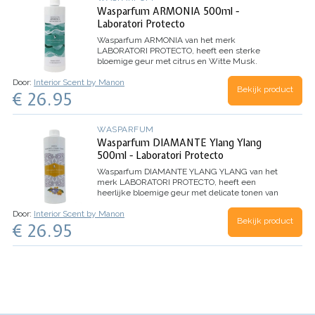
Wasparfum ARMONIA 500ml -
Laboratori Protecto
Wasparfum
ARMONIA
van het merk
LABORATORI PROTECTO, heeft een sterke
bloemige geur met citrus en Witte Musk.
Dankzij de microcapsules in dit wasparfum,
Door:
Interior Scent by Manon
evolueert het parfum beter en behoudt het de
Bekijk product
€ 26.95
geur nog langer.
Inhoud 500ml (voor 100
wasbeurten)
WASPARFUM
Wasparfum DIAMANTE Ylang Ylang
500ml - Laboratori Protecto
Wasparfum
DIAMANTE YLANG YLANG
van het
merk LABORATORI PROTECTO, heeft een
heerlijke bloemige geur met delicate tonen van
Ylang Ylang bloemen.
TOP: Aldehyde, Anijs,
Door:
Interior Scent by Manon
Dennen
HART: Jasmijn, Lelie, Roos
BASIS: Witte
Bekijk product
€ 26.95
Musk, Tonkaboon, Ylang Ylang
Inhoud 500ml
(voor 100 wasbeurten)