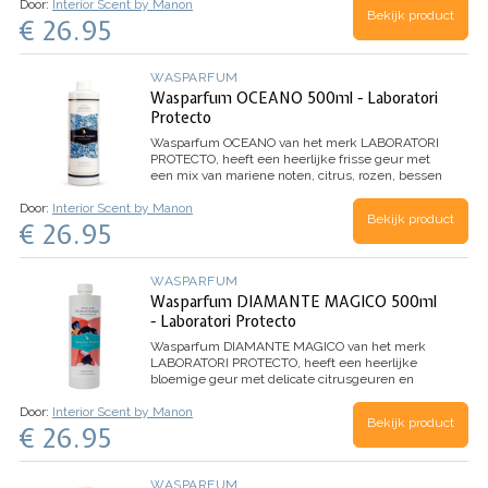
Door:
Interior Scent by Manon
100 wasbeurten)
Bekijk product
€ 26.95
WASPARFUM
Wasparfum OCEANO 500ml - Laboratori
Protecto
Wasparfum
OCEANO
van het merk LABORATORI
PROTECTO, heeft een heerlijke frisse geur met
een mix van mariene noten, citrus, rozen, bessen
en eucalyptus.
Inhoud 500ml (voor 100
Door:
Interior Scent by Manon
wasbeurten)
Bekijk product
€ 26.95
WASPARFUM
Wasparfum DIAMANTE MAGICO 500ml
- Laboratori Protecto
Wasparfum
DIAMANTE MAGICO
van het merk
LABORATORI PROTECTO, heeft een heerlijke
bloemige geur met delicate citrusgeuren en
Witte Musk. Dankzij de microcapsules in dit
Door:
Interior Scent by Manon
wasparfum, evolueert het parfum beter en
Bekijk product
€ 26.95
behoudt het de geur nog langer.
Inhoud 500ml
(voor 100 wasbeurten)
WASPARFUM