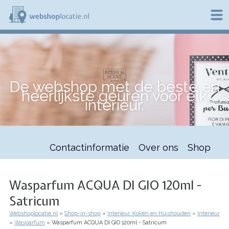
Overslaan
en
naar
de
W
inhoud
e
gaan
b
s
h
De webshop met de beste en
o
heerlijkste geuren voor elk
p
interieur.
l
o
c
a
t
Contactinformatie
Over ons
Shop
i
e
.
n
Wasparfum ACQUA DI GIO 120ml -
l
Satricum
Webshoplocatie.nl
Shop-in-shop
Interieur, Koken en Huishouden
Interieur
Kruimelpad
Wasparfum
Wasparfum ACQUA DI GIO 120ml - Satricum