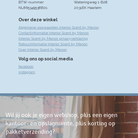
BTW-nummer:
Wateringweg 1-B28
NL865349538B01
2031EK Haarlem
Over deze winkel
Algemene voorwaarden Interior Scent by Manon
Contactinformatie Interior Scent by Manon
Interior Scent by Manon privacyverklaring
Retourinformatie Interior Scent by Manon
Over Interior Scent by Manon
Volg ons op social media
facebook
instagram
Wil jij ook je eigen webshop, plús een eigen
kantoor- en opslagruimte, plús korting op
pakketverzending?