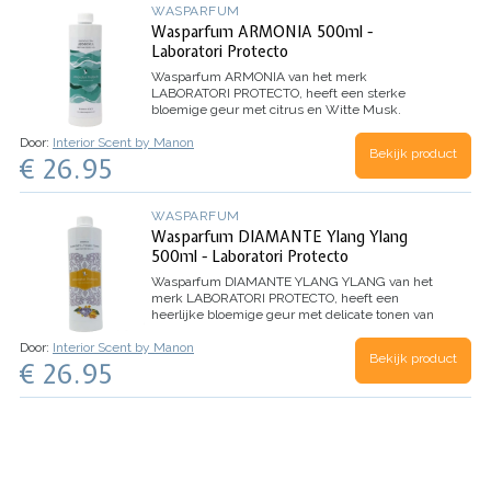
WASPARFUM
Wasparfum ARMONIA 500ml -
Laboratori Protecto
Wasparfum
ARMONIA
van het merk
LABORATORI PROTECTO, heeft een sterke
bloemige geur met citrus en Witte Musk.
Dankzij de microcapsules in dit wasparfum,
Door:
Interior Scent by Manon
evolueert het parfum beter en behoudt het de
Bekijk product
€ 26.95
geur nog langer.
Inhoud 500ml (voor 100
wasbeurten)
WASPARFUM
Wasparfum DIAMANTE Ylang Ylang
500ml - Laboratori Protecto
Wasparfum
DIAMANTE YLANG YLANG
van het
merk LABORATORI PROTECTO, heeft een
heerlijke bloemige geur met delicate tonen van
Ylang Ylang bloemen.
TOP: Aldehyde, Anijs,
Door:
Interior Scent by Manon
Dennen
HART: Jasmijn, Lelie, Roos
BASIS: Witte
Bekijk product
€ 26.95
Musk, Tonkaboon, Ylang Ylang
Inhoud 500ml
(voor 100 wasbeurten)