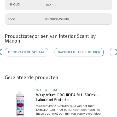
INHOUD
250 ml
EAN
8050038450010
Productcategorieën van Interior Scent by
Manon
DECORATIEVE SCHAAL
WAXINELICHTJESHOUDER
V
Gerelateerde producten
WASPARFUM
Wasparfum ORCHIDEA BLU 500ml -
Laboratori Protecto
Wasparfum
ORCHIDEA BLU
van het merk
LABORATORI PROTECTO, heeft een heerlijke
frisse geur met een mix van blauwe orchidee,