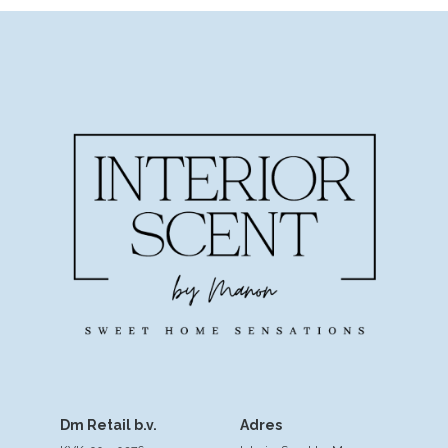
Dm Retail b.v.
Adres