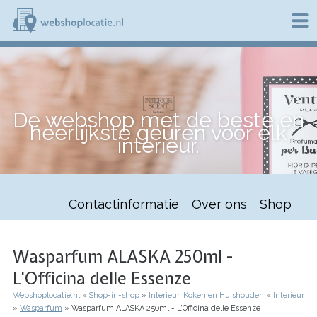
Overslaan
en
naar
de
W
inhoud
e
gaan
b
s
h
De webshop met de beste en
o
heerlijkste geuren voor elk
p
interieur.
l
o
c
a
t
Contactinformatie
Over ons
Shop
i
e
.
n
Wasparfum ALASKA 250ml -
l
L'Officina delle Essenze
Webshoplocatie.nl
Shop-in-shop
Interieur, Koken en Huishouden
Interieur
Kruimelpad
Wasparfum
Wasparfum ALASKA 250ml - L'Officina delle Essenze