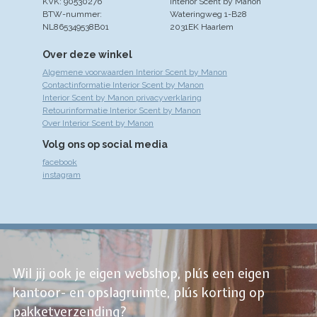
KVK: 90530276
Interior Scent by Manon
BTW-nummer:
Wateringweg 1-B28
NL865349538B01
2031EK Haarlem
Over deze winkel
Algemene voorwaarden Interior Scent by Manon
Contactinformatie Interior Scent by Manon
Interior Scent by Manon privacyverklaring
Retourinformatie Interior Scent by Manon
Over Interior Scent by Manon
Volg ons op social media
facebook
instagram
Wil jij ook je eigen webshop, plús een eigen
kantoor- en opslagruimte, plús korting op
pakketverzending?