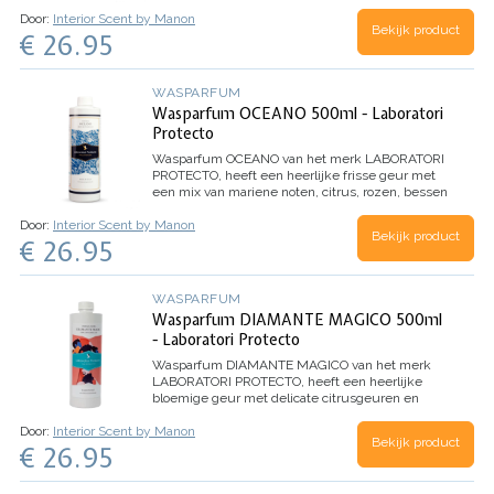
jasmijn, citroen en mandarijn.
Inhoud 500ml (voor
Door:
Interior Scent by Manon
100 wasbeurten)
Bekijk product
€ 26.95
WASPARFUM
Wasparfum OCEANO 500ml - Laboratori
Protecto
Wasparfum
OCEANO
van het merk LABORATORI
PROTECTO, heeft een heerlijke frisse geur met
een mix van mariene noten, citrus, rozen, bessen
en eucalyptus.
Inhoud 500ml (voor 100
Door:
Interior Scent by Manon
wasbeurten)
Bekijk product
€ 26.95
WASPARFUM
Wasparfum DIAMANTE MAGICO 500ml
- Laboratori Protecto
Wasparfum
DIAMANTE MAGICO
van het merk
LABORATORI PROTECTO, heeft een heerlijke
bloemige geur met delicate citrusgeuren en
Witte Musk. Dankzij de microcapsules in dit
Door:
Interior Scent by Manon
wasparfum, evolueert het parfum beter en
Bekijk product
€ 26.95
behoudt het de geur nog langer.
Inhoud 500ml
(voor 100 wasbeurten)