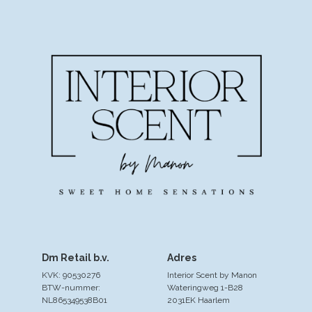
Dm Retail b.v.
Adres
KVK: 90530276
Interior Scent by Manon
BTW-nummer:
Wateringweg 1-B28
NL865349538B01
2031EK Haarlem