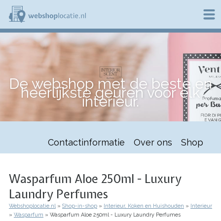
Overslaan
en
naar
de
W
inhoud
e
gaan
b
s
h
De webshop met de beste en
o
heerlijkste geuren voor elk
p
interieur.
l
o
c
a
t
Contactinformatie
Over ons
Shop
i
e
.
n
Wasparfum Aloe 250ml - Luxury
l
Laundry Perfumes
Webshoplocatie.nl
Shop-in-shop
Interieur, Koken en Huishouden
Interieur
Kruimelpad
Wasparfum
Wasparfum Aloe 250ml - Luxury Laundry Perfumes