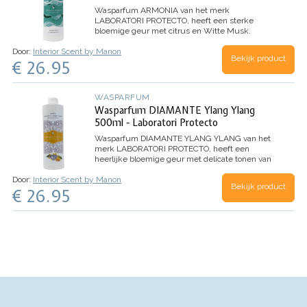
Wasparfum
ARMONIA
van het merk
LABORATORI PROTECTO, heeft een sterke
bloemige geur met citrus en Witte Musk.
Dankzij de microcapsules in dit wasparfum,
Door:
Interior Scent by Manon
evolueert het parfum beter en behoudt het de
Bekijk product
€ 26.95
geur nog langer.
Inhoud 500ml (voor 100
wasbeurten)
WASPARFUM
Wasparfum DIAMANTE Ylang Ylang
500ml - Laboratori Protecto
Wasparfum
DIAMANTE YLANG YLANG
van het
merk LABORATORI PROTECTO, heeft een
heerlijke bloemige geur met delicate tonen van
Ylang Ylang bloemen.
TOP: Aldehyde, Anijs,
Door:
Interior Scent by Manon
Dennen
HART: Jasmijn, Lelie, Roos
BASIS: Witte
Bekijk product
€ 26.95
Musk, Tonkaboon, Ylang Ylang
Inhoud 500ml
(voor 100 wasbeurten)