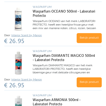
WASPARFUM
Wasparfum OCEANO 500ml - Laboratori
Protecto
Wasparfum
OCEANO
van het merk LABORATORI
PROTECTO, heeft een heerlijke frisse geur met
een mix van mariene noten, citrus, rozen, bessen
en eucalyptus.
Inhoud 500ml (voor 100
Door:
Interior Scent by Manon
wasbeurten)
Bekijk product
€ 26.95
WASPARFUM
Wasparfum DIAMANTE MAGICO 500ml
- Laboratori Protecto
Wasparfum
DIAMANTE MAGICO
van het merk
LABORATORI PROTECTO, heeft een heerlijke
bloemige geur met delicate citrusgeuren en
Witte Musk. Dankzij de microcapsules in dit
Door:
Interior Scent by Manon
wasparfum, evolueert het parfum beter en
Bekijk product
€ 26.95
behoudt het de geur nog langer.
Inhoud 500ml
(voor 100 wasbeurten)
WASPARFUM
Wasparfum ARMONIA 500ml -
Laboratori Protecto