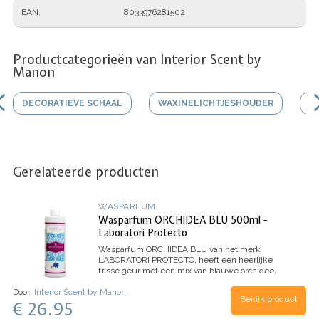
EAN
8033976281502
Productcategorieën van Interior Scent by
Manon
DECORATIEVE SCHAAL
WAXINELICHTJESHOUDER
V
Gerelateerde producten
WASPARFUM
Wasparfum ORCHIDEA BLU 500ml -
Laboratori Protecto
Wasparfum
ORCHIDEA BLU
van het merk
LABORATORI PROTECTO, heeft een heerlijke
frisse geur met een mix van blauwe orchidee,
jasmijn, citroen en mandarijn.
Inhoud 500ml (voor
Door:
Interior Scent by Manon
100 wasbeurten)
Bekijk product
€ 26.95