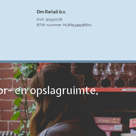
Dm Retail b.v.
KVK: 90530276
BTW-nummer: NL865349538B01
or- en opslagruimte,