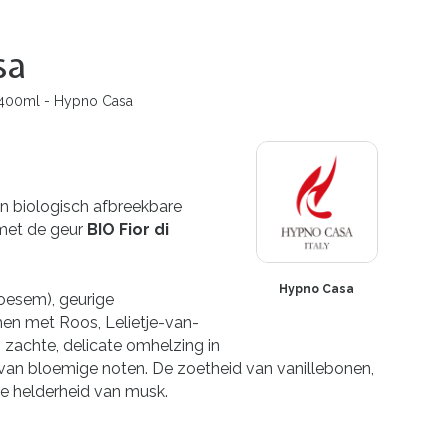
sa
 400ml - Hypno Casa
en biologisch afbreekbare
met de geur
BIO Fior di
Hypno Casa
bloesem), geurige
en met Roos, Lelietje-van-
n zachte, delicate omhelzing in
n bloemige noten. De zoetheid van vanillebonen,
e helderheid van musk.