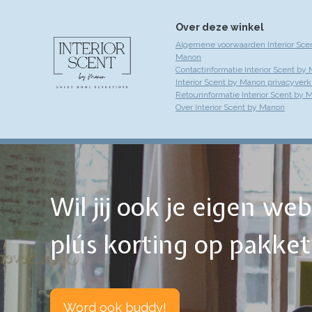
Over deze winkel
Algemene voorwaarden Interior Sce
Manon
Contactinformatie Interior Scent by
Interior Scent by Manon privacyverk
Retourinformatie Interior Scent by 
Over Interior Scent by Manon
Wil jij ook je eigen w
plús korting op pakke
Word ook buddy!