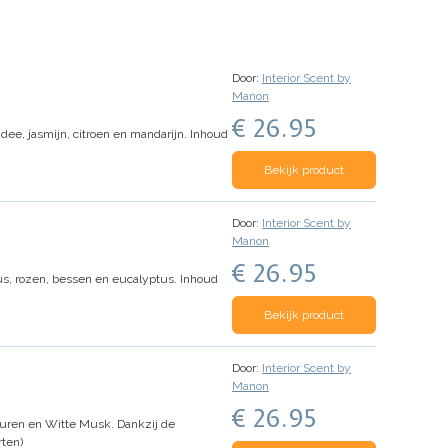
Door:
Interior Scent by
Manon
€ 26.95
e, jasmijn, citroen en mandarijn.
Inhoud
Bekijk product
Door:
Interior Scent by
Manon
€ 26.95
s, rozen, bessen en eucalyptus.
Inhoud
Bekijk product
Door:
Interior Scent by
Manon
€ 26.95
uren en Witte Musk. Dankzij de
ten)