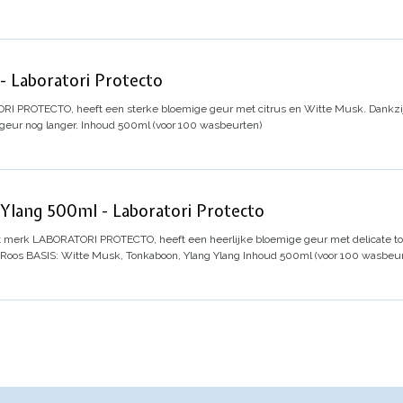
Laboratori Protecto
I PROTECTO, heeft een sterke bloemige geur met citrus en Witte Musk. Dankzij
geur nog langer.
Inhoud 500ml (voor 100 wasbeurten)
lang 500ml - Laboratori Protecto
t merk LABORATORI PROTECTO, heeft een heerlijke bloemige geur met delicate to
 Roos
BASIS: Witte Musk, Tonkaboon, Ylang Ylang
Inhoud 500ml (voor 100 wasbeur