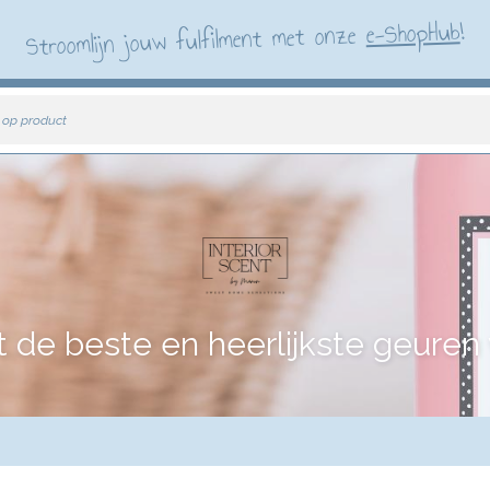
!
e-ShopHub
Stroomlijn jouw fulfilment met onze
 op product
e beste en heerlijkste geuren vo