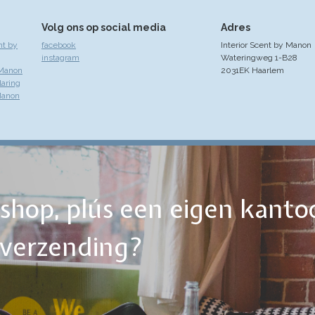
Volg ons op social media
Adres
nt by
facebook
Interior Scent by Manon
instagram
Wateringweg 1-B28
 Manon
2031EK Haarlem
laring
Manon
ebshop, plús een eigen kanto
tverzending?