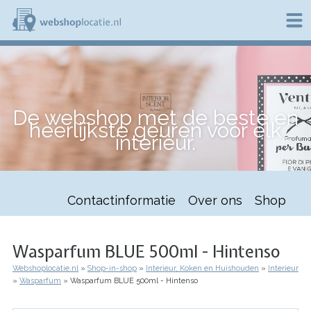
Overslaan
en
naar
de
W
inhoud
e
gaan
b
s
h
De webshop met de beste en
o
heerlijkste geuren voor elk
p
interieur.
l
o
c
a
t
Contactinformatie
Over ons
Shop
i
e
.
n
Wasparfum BLUE 500ml - Hintenso
l
Webshoplocatie.nl
Shop-in-shop
Interieur, Koken en Huishouden
Interieur
Kruimelpad
Wasparfum
Wasparfum BLUE 500ml - Hintenso