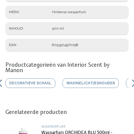
MERK
Hintenso wasparfum
INHOUD
500 ml
EAN
8053504970098
Productcategorieën van Interior Scent by
Manon
DECORATIEVE SCHAAL
WAXINELICHTJESHOUDER
V
Gerelateerde producten
WASPARFUM
Wasparfum ORCHIDEA BLU 500ml -