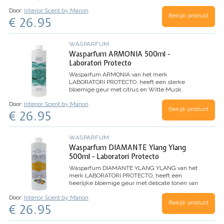
Witte Musk. Dankzij de microcapsules in dit
Door:
Interior Scent by Manon
wasparfum, evolueert het parfum beter en
Bekijk product
€ 26.95
behoudt het de geur nog langer.
Inhoud 500ml
(voor 100 wasbeurten)
WASPARFUM
Wasparfum ARMONIA 500ml -
Laboratori Protecto
Wasparfum
ARMONIA
van het merk
LABORATORI PROTECTO, heeft een sterke
bloemige geur met citrus en Witte Musk.
Dankzij de microcapsules in dit wasparfum,
Door:
Interior Scent by Manon
evolueert het parfum beter en behoudt het de
Bekijk product
€ 26.95
geur nog langer.
Inhoud 500ml (voor 100
wasbeurten)
WASPARFUM
Wasparfum DIAMANTE Ylang Ylang
500ml - Laboratori Protecto
Wasparfum
DIAMANTE YLANG YLANG
van het
merk LABORATORI PROTECTO, heeft een
heerlijke bloemige geur met delicate tonen van
Ylang Ylang bloemen.
TOP: Aldehyde, Anijs,
Door:
Interior Scent by Manon
Dennen
HART: Jasmijn, Lelie, Roos
BASIS: Witte
Bekijk product
€ 26.95
Musk, Tonkaboon, Ylang Ylang
Inhoud 500ml
(voor 100 wasbeurten)