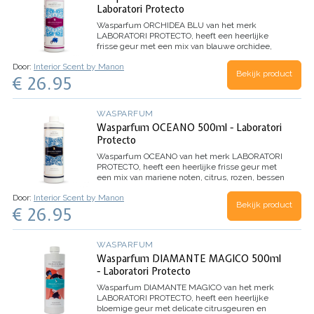
Laboratori Protecto
Wasparfum
ORCHIDEA BLU
van het merk
LABORATORI PROTECTO, heeft een heerlijke
frisse geur met een mix van blauwe orchidee,
jasmijn, citroen en mandarijn.
Inhoud 500ml (voor
Door:
Interior Scent by Manon
100 wasbeurten)
Bekijk product
€ 26.95
WASPARFUM
Wasparfum OCEANO 500ml - Laboratori
Protecto
Wasparfum
OCEANO
van het merk LABORATORI
PROTECTO, heeft een heerlijke frisse geur met
een mix van mariene noten, citrus, rozen, bessen
en eucalyptus.
Inhoud 500ml (voor 100
Door:
Interior Scent by Manon
wasbeurten)
Bekijk product
€ 26.95
WASPARFUM
Wasparfum DIAMANTE MAGICO 500ml
- Laboratori Protecto
Wasparfum
DIAMANTE MAGICO
van het merk
LABORATORI PROTECTO, heeft een heerlijke
bloemige geur met delicate citrusgeuren en