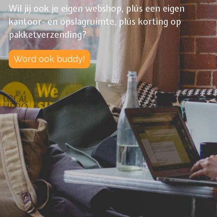
Wil jij ook je eigen webshop, plús een eigen
kantoor- en opslagruimte, plús korting op
pakketverzending?
Word ook buddy!