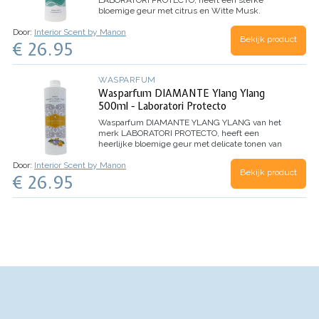
LABORATORI PROTECTO, heeft een sterke
bloemige geur met citrus en Witte Musk.
Dankzij de microcapsules in dit wasparfum,
Door:
Interior Scent by Manon
evolueert het parfum beter en behoudt het de
Bekijk product
€ 26.95
geur nog langer.
Inhoud 500ml (voor 100
wasbeurten)
WASPARFUM
Wasparfum DIAMANTE Ylang Ylang
500ml - Laboratori Protecto
Wasparfum
DIAMANTE YLANG YLANG
van het
merk LABORATORI PROTECTO, heeft een
heerlijke bloemige geur met delicate tonen van
Ylang Ylang bloemen.
TOP: Aldehyde, Anijs,
Door:
Interior Scent by Manon
Dennen
HART: Jasmijn, Lelie, Roos
BASIS: Witte
Bekijk product
€ 26.95
Musk, Tonkaboon, Ylang Ylang
Inhoud 500ml
(voor 100 wasbeurten)