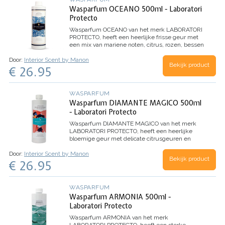
Wasparfum OCEANO 500ml - Laboratori
Protecto
Wasparfum
OCEANO
van het merk LABORATORI
PROTECTO, heeft een heerlijke frisse geur met
een mix van mariene noten, citrus, rozen, bessen
en eucalyptus.
Inhoud 500ml (voor 100
Door:
Interior Scent by Manon
wasbeurten)
Bekijk product
€ 26.95
WASPARFUM
Wasparfum DIAMANTE MAGICO 500ml
- Laboratori Protecto
Wasparfum
DIAMANTE MAGICO
van het merk
LABORATORI PROTECTO, heeft een heerlijke
bloemige geur met delicate citrusgeuren en
Witte Musk. Dankzij de microcapsules in dit
Door:
Interior Scent by Manon
wasparfum, evolueert het parfum beter en
Bekijk product
€ 26.95
behoudt het de geur nog langer.
Inhoud 500ml
(voor 100 wasbeurten)
WASPARFUM
Wasparfum ARMONIA 500ml -
Laboratori Protecto
Wasparfum
ARMONIA
van het merk