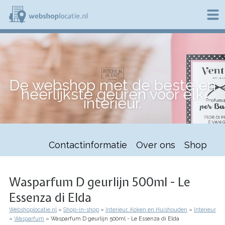
Overslaan
en
naar
de
W
inhoud
e
gaan
b
s
h
De webshop met de beste en
o
heerlijkste geuren voor elk
p
interieur.
l
o
c
a
t
Contactinformatie
Over ons
Shop
i
e
.
n
Wasparfum D geurlijn 500ml - Le
l
Essenza di Elda
Webshoplocatie.nl
Shop-in-shop
Interieur, Koken en Huishouden
Interieur
Kruimelpad
Wasparfum
Wasparfum D geurlijn 500ml - Le Essenza di Elda