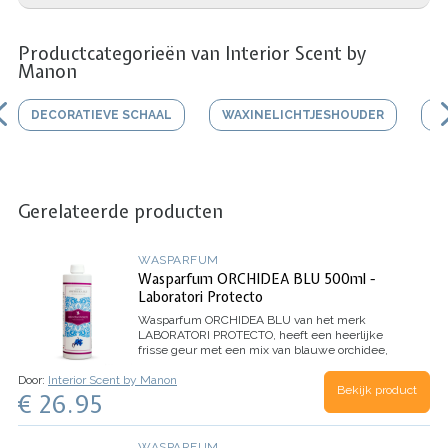
Productcategorieën van Interior Scent by
Manon
DECORATIEVE SCHAAL
WAXINELICHTJESHOUDER
V
Gerelateerde producten
WASPARFUM
Wasparfum ORCHIDEA BLU 500ml -
Laboratori Protecto
Wasparfum
ORCHIDEA BLU
van het merk
LABORATORI PROTECTO, heeft een heerlijke
frisse geur met een mix van blauwe orchidee,
jasmijn, citroen en mandarijn.
Inhoud 500ml (voor
Door:
Interior Scent by Manon
100 wasbeurten)
Bekijk product
€ 26.95
WASPARFUM