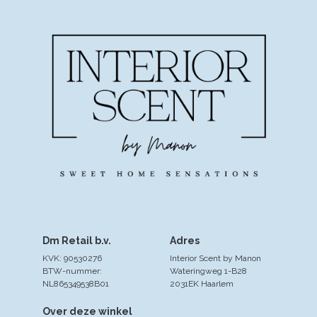
Dm Retail b.v.
Adres
KVK: 90530276
Interior Scent by Manon
BTW-nummer:
Wateringweg 1-B28
NL865349538B01
2031EK Haarlem
Over deze winkel