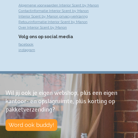
Algemene voorwaarden Interior Scent by Manon
Contactinformatie Interior Scent by Manon
Interior Scent by Manon privacyverklaring
Retourinformatie Interior Scent by Manon
Over Interior Scent by Manon
Volg ons op social media
facebook
instagram
Wil jij ook je eigen webshop, plús een eigen
kantoor- en opslagruimte, plús korting op
pakketverzending?
Word ook buddy!