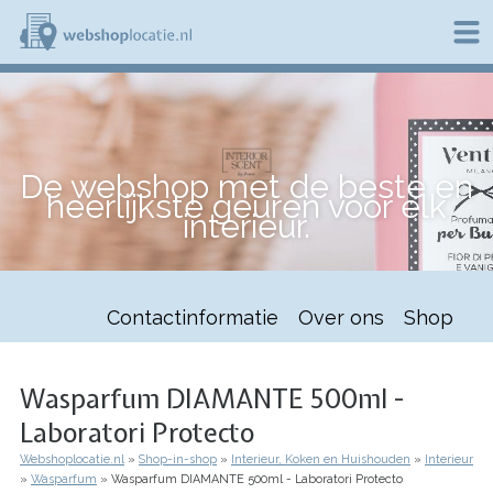
Overslaan
en
naar
de
W
inhoud
e
gaan
b
s
h
De webshop met de beste en
o
heerlijkste geuren voor elk
p
interieur.
l
o
c
a
t
Contactinformatie
Over ons
Shop
i
e
.
n
Wasparfum DIAMANTE 500ml -
l
Laboratori Protecto
Webshoplocatie.nl
Shop-in-shop
Interieur, Koken en Huishouden
Interieur
Kruimelpad
Wasparfum
Wasparfum DIAMANTE 500ml - Laboratori Protecto