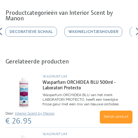
Productcategorieën van Interior Scent by
Manon
DECORATIEVE SCHAAL
WAXINELICHTJESHOUDER
V
Gerelateerde producten
WASPARFUM
Wasparfum ORCHIDEA BLU 500ml -
Laboratori Protecto
Wasparfum
ORCHIDEA BLU
van het merk
LABORATORI PROTECTO, heeft een heerlijke
frisse geur met een mix van blauwe orchidee,
jasmijn, citroen en mandarijn.
Inhoud 500ml (voor
Door:
Interior Scent by Manon
100 wasbeurten)
Bekijk product
€ 26.95
WASPARFUM