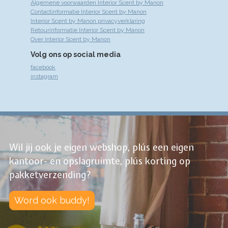
Algemene voorwaarden Interior Scent by Manon
Contactinformatie Interior Scent by Manon
Interior Scent by Manon privacyverklaring
Retourinformatie Interior Scent by Manon
Over Interior Scent by Manon
Volg ons op social media
facebook
instagram
Wil jij ook je eigen webshop, plús een eigen
kantoor- en opslagruimte, plús korting op
pakketverzending?
Word ook buddy!