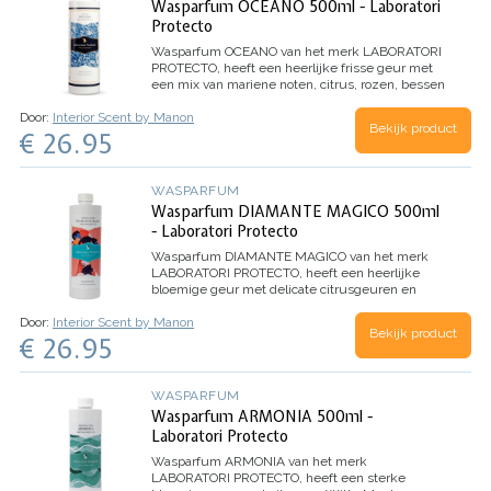
Wasparfum OCEANO 500ml - Laboratori
Protecto
Wasparfum
OCEANO
van het merk LABORATORI
PROTECTO, heeft een heerlijke frisse geur met
een mix van mariene noten, citrus, rozen, bessen
en eucalyptus.
Inhoud 500ml (voor 100
Door:
Interior Scent by Manon
wasbeurten)
Bekijk product
€ 26.95
WASPARFUM
Wasparfum DIAMANTE MAGICO 500ml
- Laboratori Protecto
Wasparfum
DIAMANTE MAGICO
van het merk
LABORATORI PROTECTO, heeft een heerlijke
bloemige geur met delicate citrusgeuren en
Witte Musk. Dankzij de microcapsules in dit
Door:
Interior Scent by Manon
wasparfum, evolueert het parfum beter en
Bekijk product
€ 26.95
behoudt het de geur nog langer.
Inhoud 500ml
(voor 100 wasbeurten)
WASPARFUM
Wasparfum ARMONIA 500ml -
Laboratori Protecto
Wasparfum
ARMONIA
van het merk
LABORATORI PROTECTO, heeft een sterke