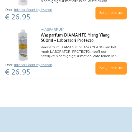
bloemige geur met citrus en Witte Musk.
Dankzij de microcapsules in dit wasparfum,
Door:
Interior Scent by Manon
evolueert het parfum beter en behoudt het de
Bekijk product
€ 26.95
geur nog langer.
Inhoud 500ml (voor 100
wasbeurten)
WASPARFUM
Wasparfum DIAMANTE Ylang Ylang
500ml - Laboratori Protecto
Wasparfum
DIAMANTE YLANG YLANG
van het
merk LABORATORI PROTECTO, heeft een
heerlijke bloemige geur met delicate tonen van
Ylang Ylang bloemen.
TOP: Aldehyde, Anijs,
Door:
Interior Scent by Manon
Dennen
HART: Jasmijn, Lelie, Roos
BASIS: Witte
Bekijk product
€ 26.95
Musk, Tonkaboon, Ylang Ylang
Inhoud 500ml
(voor 100 wasbeurten)