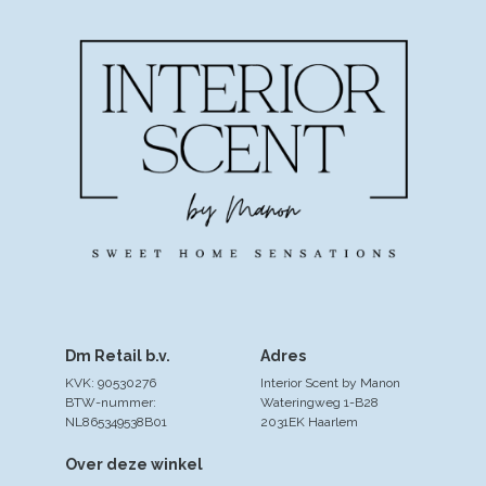
Dm Retail b.v.
Adres
KVK: 90530276
Interior Scent by Manon
BTW-nummer:
Wateringweg 1-B28
NL865349538B01
2031EK Haarlem
Over deze winkel