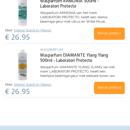
Wasparfum ARMONIA 500ml -
Laboratori Protecto
Wasparfum
ARMONIA
van het merk
LABORATORI PROTECTO, heeft een sterke
bloemige geur met citrus en Witte Musk.
Dankzij de microcapsules in dit wasparfum,
Door:
Interior Scent by Manon
evolueert het parfum beter en behoudt het de
Bekijk product
€ 26.95
geur nog langer.
Inhoud 500ml (voor 100
wasbeurten)
WASPARFUM
Wasparfum DIAMANTE Ylang Ylang
500ml - Laboratori Protecto
Wasparfum
DIAMANTE YLANG YLANG
van het
merk LABORATORI PROTECTO, heeft een
heerlijke bloemige geur met delicate tonen van
Ylang Ylang bloemen.
TOP: Aldehyde, Anijs,
Door:
Interior Scent by Manon
Dennen
HART: Jasmijn, Lelie, Roos
BASIS: Witte
Bekijk product
€ 26.95
Musk, Tonkaboon, Ylang Ylang
Inhoud 500ml
(voor 100 wasbeurten)