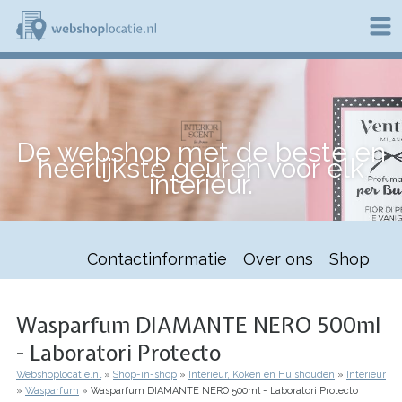
Overslaan
en
naar
de
W
inhoud
e
gaan
b
s
h
De webshop met de beste en
o
heerlijkste geuren voor elk
p
interieur.
l
o
c
a
t
Contactinformatie
Over ons
Shop
i
e
.
n
Wasparfum DIAMANTE NERO 500ml
l
- Laboratori Protecto
Webshoplocatie.nl
Shop-in-shop
Interieur, Koken en Huishouden
Interieur
Kruimelpad
Wasparfum
Wasparfum DIAMANTE NERO 500ml - Laboratori Protecto