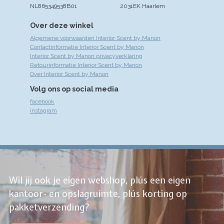
NL865349538B01
2031EK Haarlem
Over deze winkel
Algemene voorwaarden Interior Scent by Manon
Contactinformatie Interior Scent by Manon
Interior Scent by Manon privacyverklaring
Retourinformatie Interior Scent by Manon
Over Interior Scent by Manon
Volg ons op social media
facebook
instagram
Wil jij ook je eigen webshop, plús een eigen
kantoor- en opslagruimte, plús korting op
pakketverzending?