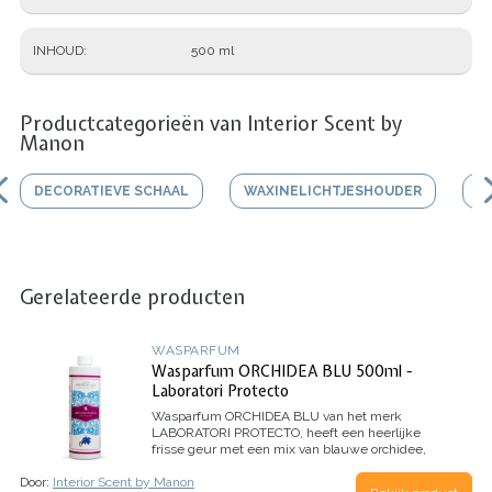
INHOUD
500 ml
Productcategorieën van Interior Scent by
Manon
DECORATIEVE SCHAAL
WAXINELICHTJESHOUDER
V
Gerelateerde producten
WASPARFUM
Wasparfum ORCHIDEA BLU 500ml -
Laboratori Protecto
Wasparfum
ORCHIDEA BLU
van het merk
LABORATORI PROTECTO, heeft een heerlijke
frisse geur met een mix van blauwe orchidee,
jasmijn, citroen en mandarijn.
Inhoud 500ml (voor
Door:
Interior Scent by Manon
100 wasbeurten)