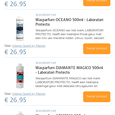
Bekijk product
€ 26.95
WASPARFUM
Wasparfum OCEANO 500ml - Laboratori
Protecto
Wasparfum
OCEANO
van het merk LABORATORI
PROTECTO, heeft een heerlijke frisse geur met
een mix van mariene noten, citrus, rozen, bessen
en eucalyptus.
Inhoud 500ml (voor 100
Door:
Interior Scent by Manon
wasbeurten)
Bekijk product
€ 26.95
WASPARFUM
Wasparfum DIAMANTE MAGICO 500ml
- Laboratori Protecto
Wasparfum
DIAMANTE MAGICO
van het merk
LABORATORI PROTECTO, heeft een heerlijke
bloemige geur met delicate citrusgeuren en
Witte Musk. Dankzij de microcapsules in dit
Door:
Interior Scent by Manon
wasparfum, evolueert het parfum beter en
Bekijk product
€ 26.95
behoudt het de geur nog langer.
Inhoud 500ml
(voor 100 wasbeurten)
WASPARFUM