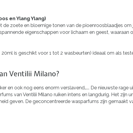
oos en Ylang Ylang)
et de zoete en bloemige tonen van de pioenroosblaadjes om je
spannende eigenschappen voor lichaam en geest, waaraan o
n 20ml is geschikt voor 1 tot 2 wasbeurten) ideaal om als tes
n Ventilii Milano?
kker en ook nog eens enorm verslavend…... De nieuwste rage ui
fums van Ventilii Milano ruiken intens en langdurig. Het zijn 
eid geven. De geconcentreerde wasparfums zijn gemaakt van 