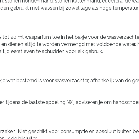
en, stoffen hondenmand, stoffen kattenmand, et cetera. de w
den gebruikt met wassen bij zowel lage als hoge temperatur
5 tot 20 ml wasparfum toe in het bakje voor de wasverzachter
 en dienen altijd te worden vermengd met voldoende water. 
ltijd eerst even te schudden voor elk gebruik.
je wat bestemd is voor wasverzachter, afhankelijk van de gew
r, tijdens de laatste spoeling. Wij adviseren je om handscho
orzaken. Niet geschikt voor consumptie en absoluut buiten b
ik de bijsluiter.