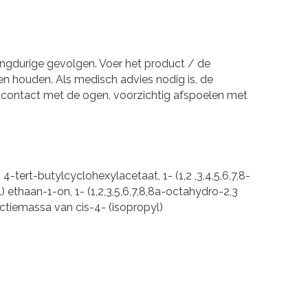
angdurige gevolgen. Voer het product / de
n houden. Als medisch advies nodig is, de
ij contact met de ogen, voorzichtig afspoelen met
-tert-butylcyclohexylacetaat, 1- (1,2 ,3,4,5,6,7,8-
 ethaan-1-on, 1- (1,2,3,5,6,7,8,8a-octahydro-2,3
ctiemassa van cis-4- (isopropyl)