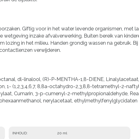
oorzaken. Giftig voor in het water levende organismen, met l
wetgeving inzake afvalverwerking. Buiten bereik van kindere
om lozing in het milieu. Handen grondig wassen na gebruik. B
contactlenzen verwijderen.
ctanal, dl-linalool, (R)-P-MENTHA-1,8-DIENE, Linalylacetaat, 4
 1- (1,2,3,4,6,7, 8,8a-octahydro-2,3,8,8-tetramethyl-2-naftyl)
icylaat, Cumarin, 3-p-cumenyl-2-methylpropionaldehyde, Rea
lohexaanmethanol, nerylacetaat, ethylmethylfenylglycidaten
INHOUD
20 ml