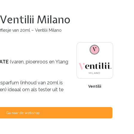
entilii Milano
esje van 20ml – Ventilii Milano
ATE
(varen, pioenroos en Ylang
 wasparfum (inhoud van 20ml is
Ventilii
n) ideaal om als tester uit te
Ga naar de webshop