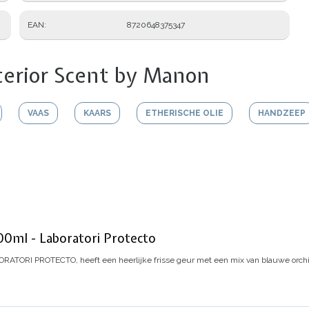
EAN
8720648375347
terior Scent by Manon
VAAS
KAARS
ETHERISCHE OLIE
HANDZEEP
ml - Laboratori Protecto
RATORI PROTECTO, heeft een heerlijke frisse geur met een mix van blauwe orchide