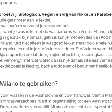
asparfums:
rproefvrij, Biologisch, Vegan en vrij van Nikkel en Parab
fe geur meer aan je textiel.
t wasparfum verzacht je wasgoed ook.
want je was ruikt met de wasparfums van Ventilii Milano altijd
g in gebruik, bij normaal gebruik kun je met een fles van 500 
no ruikt niet alleen je wasgoed lekker, maar ook je hele huis r
uppelen en dat in je stofzuigerzak doen. Stofzuigen wordt hi
e druppelen en dat doekje bijvoorbeeld in je kledingkast, sch
es vermengt met wat water, dan kun je dat als interieur verfr
xtiel zoals je kleding, badhanddoeken of bedlinnen heerlijk 
 Milano te gebruiken?
en voor wassen in de wasmachine en voor handwas. Ventilii Mi
ard wasverzachters, want in tegenstelling tot een wasverzach
De wasparfums van Ventilii Milano zijn geschikt elk type stof