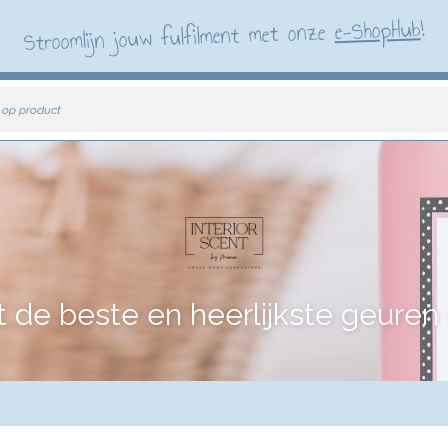
!
e-ShopHub
Stroomlijn jouw fulfilment met onze
 op product
e beste en heerlijkste geuren vo