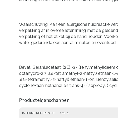
Waarschuwing. Kan een allergische huidreactie ver
verpakking af in overeenstemming met de geldende 
verpakking of het etiket bij de hand houden. Voork
water gedurende een aantal minuten en eventueel 
Bevat: Geranilacetaat, (2E) -2- (fenylmethylideen) o
octahydro-2,3,8,8-tetramethyl-2-naftyl) ethaan-1-on,
,8,8-tetramethyl-2-naftyl) ethaan-1-on, Benzylsal
cyclohexaanmethanol en trans-4- (isopropyl ) cyc
Producteigenschappen
INTERNE REFERENTIE
10146