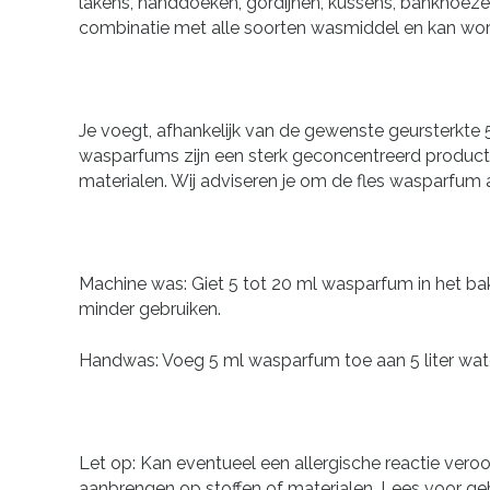
lakens, handdoeken, gordijnen, kussens, bankhoez
combinatie met alle soorten wasmiddel en kan wor
Je voegt, afhankelijk van de gewenste geursterkte 
wasparfums zijn een sterk geconcentreerd product
materialen. Wij adviseren je om de fles wasparfum a
Machine was: Giet 5 tot 20 ml wasparfum in het bak
minder gebruiken.
Handwas: Voeg 5 ml wasparfum toe aan 5 liter wate
Let op: Kan eventueel een allergische reactie vero
aanbrengen op stoffen of materialen. Lees voor gebru