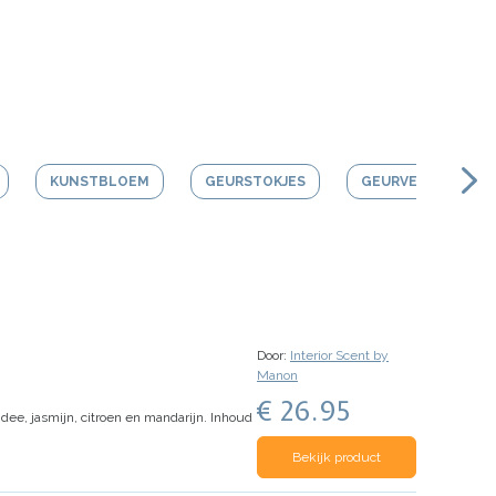
KUNSTBLOEM
GEURSTOKJES
GEURVERSTUIVER
Door:
Interior Scent by
Manon
€ 26.95
e, jasmijn, citroen en mandarijn.
Inhoud
Bekijk product