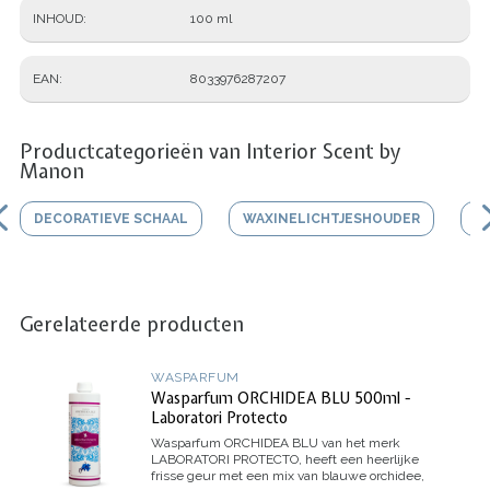
INHOUD
100 ml
EAN
8033976287207
Productcategorieën van Interior Scent by
Manon
DECORATIEVE SCHAAL
WAXINELICHTJESHOUDER
V
Gerelateerde producten
WASPARFUM
Wasparfum ORCHIDEA BLU 500ml -
Laboratori Protecto
Wasparfum
ORCHIDEA BLU
van het merk
LABORATORI PROTECTO, heeft een heerlijke
frisse geur met een mix van blauwe orchidee,