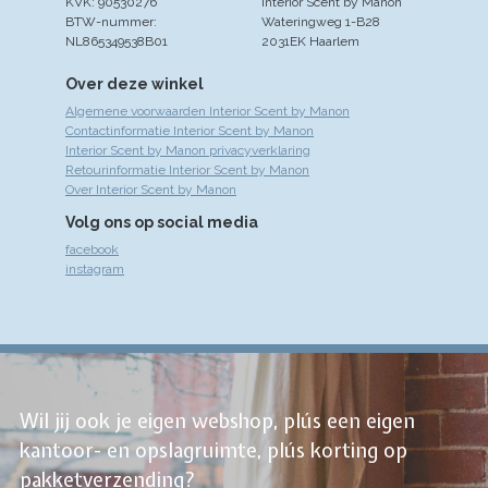
KVK: 90530276
Interior Scent by Manon
BTW-nummer:
Wateringweg 1-B28
NL865349538B01
2031EK Haarlem
Over deze winkel
Algemene voorwaarden Interior Scent by Manon
Contactinformatie Interior Scent by Manon
Interior Scent by Manon privacyverklaring
Retourinformatie Interior Scent by Manon
Over Interior Scent by Manon
Volg ons op social media
facebook
instagram
Wil jij ook je eigen webshop, plús een eigen
kantoor- en opslagruimte, plús korting op
pakketverzending?