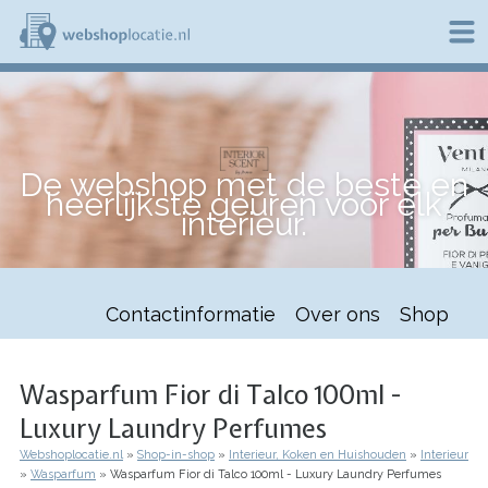
Overslaan
en
naar
de
W
inhoud
e
gaan
b
s
h
De webshop met de beste en
o
heerlijkste geuren voor elk
p
interieur.
l
o
c
a
t
Contactinformatie
Over ons
Shop
i
e
.
n
Wasparfum Fior di Talco 100ml -
l
Luxury Laundry Perfumes
Webshoplocatie.nl
Shop-in-shop
Interieur, Koken en Huishouden
Interieur
Kruimelpad
Wasparfum
Wasparfum Fior di Talco 100ml - Luxury Laundry Perfumes