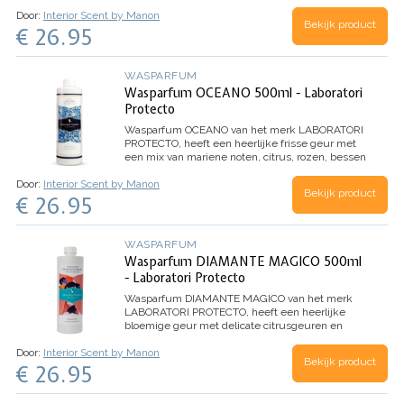
jasmijn, citroen en mandarijn.
Inhoud 500ml (voor
Door:
Interior Scent by Manon
100 wasbeurten)
Bekijk product
€ 26.95
WASPARFUM
Wasparfum OCEANO 500ml - Laboratori
Protecto
Wasparfum
OCEANO
van het merk LABORATORI
PROTECTO, heeft een heerlijke frisse geur met
een mix van mariene noten, citrus, rozen, bessen
en eucalyptus.
Inhoud 500ml (voor 100
Door:
Interior Scent by Manon
wasbeurten)
Bekijk product
€ 26.95
WASPARFUM
Wasparfum DIAMANTE MAGICO 500ml
- Laboratori Protecto
Wasparfum
DIAMANTE MAGICO
van het merk
LABORATORI PROTECTO, heeft een heerlijke
bloemige geur met delicate citrusgeuren en
Witte Musk. Dankzij de microcapsules in dit
Door:
Interior Scent by Manon
wasparfum, evolueert het parfum beter en
Bekijk product
€ 26.95
behoudt het de geur nog langer.
Inhoud 500ml
(voor 100 wasbeurten)