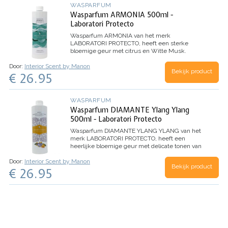
WASPARFUM
Wasparfum ARMONIA 500ml -
Laboratori Protecto
Wasparfum
ARMONIA
van het merk
LABORATORI PROTECTO, heeft een sterke
bloemige geur met citrus en Witte Musk.
Dankzij de microcapsules in dit wasparfum,
Door:
Interior Scent by Manon
evolueert het parfum beter en behoudt het de
Bekijk product
€ 26.95
geur nog langer.
Inhoud 500ml (voor 100
wasbeurten)
WASPARFUM
Wasparfum DIAMANTE Ylang Ylang
500ml - Laboratori Protecto
Wasparfum
DIAMANTE YLANG YLANG
van het
merk LABORATORI PROTECTO, heeft een
heerlijke bloemige geur met delicate tonen van
Ylang Ylang bloemen.
TOP: Aldehyde, Anijs,
Door:
Interior Scent by Manon
Dennen
HART: Jasmijn, Lelie, Roos
BASIS: Witte
Bekijk product
€ 26.95
Musk, Tonkaboon, Ylang Ylang
Inhoud 500ml
(voor 100 wasbeurten)