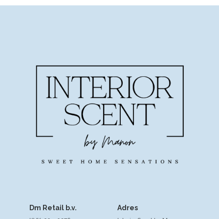
Dm Retail b.v.
Adres