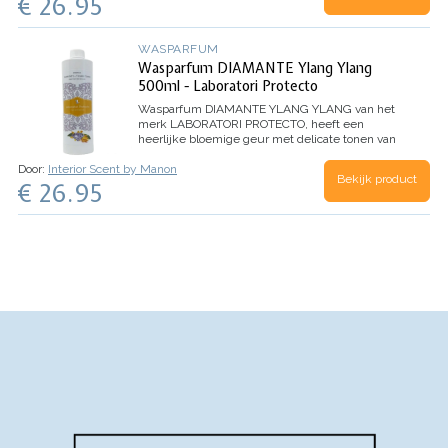
€ 26.95
wasbeurten)
WASPARFUM
Wasparfum DIAMANTE Ylang Ylang
500ml - Laboratori Protecto
Wasparfum
DIAMANTE YLANG YLANG
van het
merk LABORATORI PROTECTO, heeft een
heerlijke bloemige geur met delicate tonen van
Ylang Ylang bloemen.
TOP: Aldehyde, Anijs,
Door:
Interior Scent by Manon
Dennen
HART: Jasmijn, Lelie, Roos
BASIS: Witte
Bekijk product
€ 26.95
Musk, Tonkaboon, Ylang Ylang
Inhoud 500ml
(voor 100 wasbeurten)