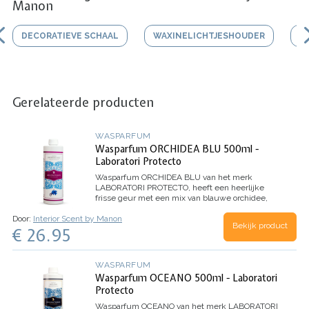
Manon
DECORATIEVE SCHAAL
WAXINELICHTJESHOUDER
V
Gerelateerde producten
WASPARFUM
Wasparfum ORCHIDEA BLU 500ml -
Laboratori Protecto
Wasparfum
ORCHIDEA BLU
van het merk
LABORATORI PROTECTO, heeft een heerlijke
frisse geur met een mix van blauwe orchidee,
jasmijn, citroen en mandarijn.
Inhoud 500ml (voor
Door:
Interior Scent by Manon
100 wasbeurten)
Bekijk product
€ 26.95
WASPARFUM
Wasparfum OCEANO 500ml - Laboratori
Protecto
Wasparfum
OCEANO
van het merk LABORATORI