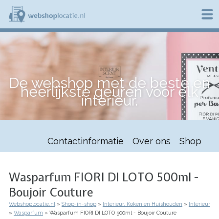
Overslaan
en
naar
de
W
inhoud
e
gaan
b
s
h
De webshop met de beste en
o
heerlijkste geuren voor elk
p
interieur.
l
o
c
a
t
Contactinformatie
Over ons
Shop
i
e
.
n
Wasparfum FIORI DI LOTO 500ml -
l
Boujoir Couture
Webshoplocatie.nl
Shop-in-shop
Interieur, Koken en Huishouden
Interieur
Kruimelpad
Wasparfum
Wasparfum FIORI DI LOTO 500ml - Boujoir Couture