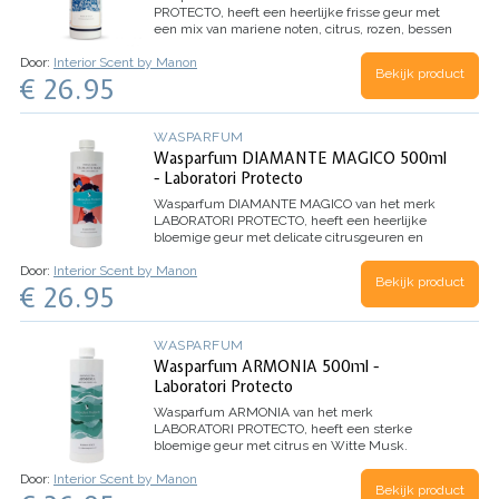
PROTECTO, heeft een heerlijke frisse geur met
een mix van mariene noten, citrus, rozen, bessen
en eucalyptus.
Inhoud 500ml (voor 100
Door:
Interior Scent by Manon
wasbeurten)
Bekijk product
€ 26.95
WASPARFUM
Wasparfum DIAMANTE MAGICO 500ml
- Laboratori Protecto
Wasparfum
DIAMANTE MAGICO
van het merk
LABORATORI PROTECTO, heeft een heerlijke
bloemige geur met delicate citrusgeuren en
Witte Musk. Dankzij de microcapsules in dit
Door:
Interior Scent by Manon
wasparfum, evolueert het parfum beter en
Bekijk product
€ 26.95
behoudt het de geur nog langer.
Inhoud 500ml
(voor 100 wasbeurten)
WASPARFUM
Wasparfum ARMONIA 500ml -
Laboratori Protecto
Wasparfum
ARMONIA
van het merk
LABORATORI PROTECTO, heeft een sterke
bloemige geur met citrus en Witte Musk.
Dankzij de microcapsules in dit wasparfum,
Door:
Interior Scent by Manon
evolueert het parfum beter en behoudt het de
Bekijk product
geur nog langer.
Inhoud 500ml (voor 100