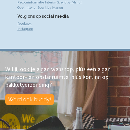
Retourinformatie Interior Scent by Manon
Over Interior Scent by Manon
Volg ons op social media
facebook
instagram
Wil jij ook je eigen webshop, plús een eigen
kantoor- en opslagruimte, plús korting op
pakketverzending?
Word ook buddy!