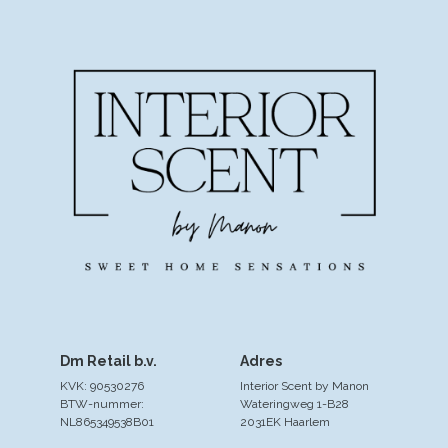
Dm Retail b.v.
Adres
KVK: 90530276
Interior Scent by Manon
BTW-nummer:
Wateringweg 1-B28
NL865349538B01
2031EK Haarlem