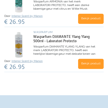
Wasparfum
ARMONIA
van het merk
LABORATORI PROTECTO, heeft een sterke
bloemige geur met citrus en Witte Musk.
Dankzij de microcapsules in dit wasparfum,
Door:
Interior Scent by Manon
evolueert het parfum beter en behoudt het de
Bekijk product
€ 26.95
geur nog langer.
Inhoud 500ml (voor 100
wasbeurten)
WASPARFUM
Wasparfum DIAMANTE Ylang Ylang
500ml - Laboratori Protecto
Wasparfum
DIAMANTE YLANG YLANG
van het
merk LABORATORI PROTECTO, heeft een
heerlijke bloemige geur met delicate tonen van
Ylang Ylang bloemen.
TOP: Aldehyde, Anijs,
Door:
Interior Scent by Manon
Dennen
HART: Jasmijn, Lelie, Roos
BASIS: Witte
Bekijk product
€ 26.95
Musk, Tonkaboon, Ylang Ylang
Inhoud 500ml
(voor 100 wasbeurten)