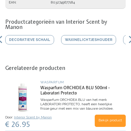
EAN
8032749677184
Productcategorieën van Interior Scent by
Manon
DECORATIEVE SCHAAL
WAXINELICHTJESHOUDER
V
Gerelateerde producten
WASPARFUM
Wasparfum ORCHIDEA BLU 500ml -
Laboratori Protecto
Wasparfum
ORCHIDEA BLU
van het merk
LABORATORI PROTECTO, heeft een heerlijke
frisse geur met een mix van blauwe orchidee,
jasmijn, citroen en mandarijn.
Inhoud 500ml (voor
Door:
Interior Scent by Manon
100 wasbeurten)
Bekijk product
€ 26.95