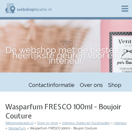
Overslaan
en
naar
de
W
inhoud
e
gaan
b
s
h
De webshop met de beste en
o
heerlijkste geuren voor elk
p
interieur.
l
o
c
a
t
Contactinformatie
Over ons
Shop
i
e
.
n
Wasparfum FRESCO 100ml - Boujoir
l
Couture
Webshoplocatie.nl
Shop-in-shop
Interieur, Koken en Huishouden
Interieur
Kruimelpad
Wasparfum
Wasparfum FRESCO 100ml - Boujoir Couture