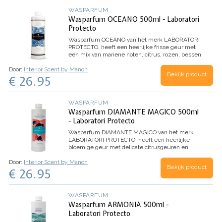
WASPARFUM
Wasparfum OCEANO 500ml - Laboratori
Protecto
Wasparfum
OCEANO
van het merk LABORATORI
PROTECTO, heeft een heerlijke frisse geur met
een mix van mariene noten, citrus, rozen, bessen
en eucalyptus.
Inhoud 500ml (voor 100
Door:
Interior Scent by Manon
wasbeurten)
Bekijk product
€ 26.95
WASPARFUM
Wasparfum DIAMANTE MAGICO 500ml
- Laboratori Protecto
Wasparfum
DIAMANTE MAGICO
van het merk
LABORATORI PROTECTO, heeft een heerlijke
bloemige geur met delicate citrusgeuren en
Witte Musk. Dankzij de microcapsules in dit
Door:
Interior Scent by Manon
wasparfum, evolueert het parfum beter en
Bekijk product
€ 26.95
behoudt het de geur nog langer.
Inhoud 500ml
(voor 100 wasbeurten)
WASPARFUM
Wasparfum ARMONIA 500ml -
Laboratori Protecto