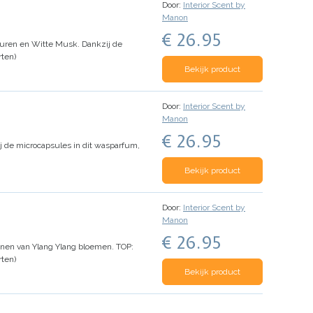
Door:
Interior Scent by
Manon
€ 26.95
uren en Witte Musk. Dankzij de
ten)
Bekijk product
Door:
Interior Scent by
Manon
€ 26.95
 de microcapsules in dit wasparfum,
Bekijk product
Door:
Interior Scent by
Manon
€ 26.95
nen van Ylang Ylang bloemen.
TOP:
ten)
Bekijk product