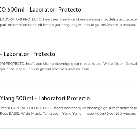
 500ml - Laboratori Protecto
 LABORATORI PROTECTO, heeft een heerlijke bloemige geur met delicate citrusge
 parfum beter en behoudt het de geur nog langer.
Inhoud 500ml (voor 100 wasbeur
Laboratori Protecto
I PROTECTO, heeft een sterke bloemige geur met citrus en Witte Musk. Dankzij
geur nog langer.
Inhoud 500ml (voor 100 wasbeurten)
lang 500ml - Laboratori Protecto
t merk LABORATORI PROTECTO, heeft een heerlijke bloemige geur met delicate to
 Roos
BASIS: Witte Musk, Tonkaboon, Ylang Ylang
Inhoud 500ml (voor 100 wasbeur