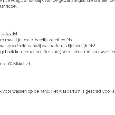
n. Je voegt, afhankelijk van de gewenste geursterkte, een do
wasmiddel.
je textiel
aakt je textiel heerlijk zacht en fris
sgoed ruikt dankzij wasparfum altijd heerlijk fris!
 gebruik kun je met een fles van 500 ml circa 100 keer wassen
 100% Nikkel vrij.
voor wassen op de hand. Het wasparfum is geschikt voor all