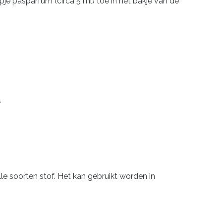
pje pasparfum (circa 5 ml) toe in het bakje van de
.
e soorten stof. Het kan gebruikt worden in