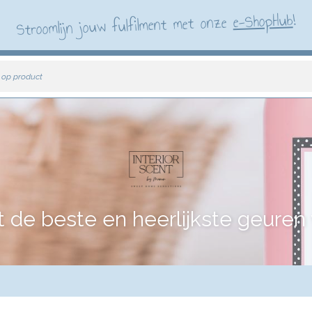
!
e-ShopHub
Stroomlijn jouw fulfilment met onze
 op product
e beste en heerlijkste geuren vo