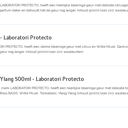
 LABORATORI PROTECTO, heeft een heerlijke bloemige geur met delicate citrusge
 parfum beter en behoudt het de geur nog langer.
Inhoud 500ml (voor 100 wasbeur
Laboratori Protecto
I PROTECTO, heeft een sterke bloemige geur met citrus en Witte Musk. Dankzij
geur nog langer.
Inhoud 500ml (voor 100 wasbeurten)
lang 500ml - Laboratori Protecto
t merk LABORATORI PROTECTO, heeft een heerlijke bloemige geur met delicate to
 Roos
BASIS: Witte Musk, Tonkaboon, Ylang Ylang
Inhoud 500ml (voor 100 wasbeur