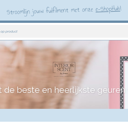
!
e-ShopHub
Stroomlijn jouw fulfilment met onze
 op product
e beste en heerlijkste geuren vo