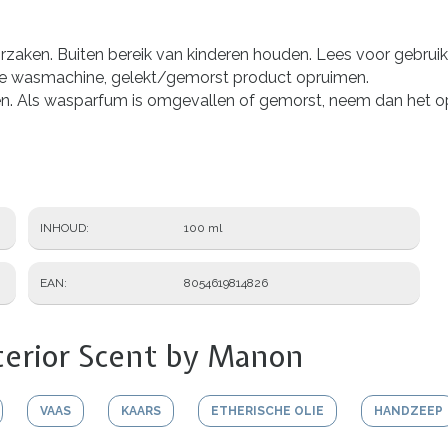
rzaken. Buiten bereik van kinderen houden. Lees voor gebruik d
 de wasmachine, gelekt/gemorst product opruimen.
 Als wasparfum is omgevallen of gemorst, neem dan het opp
INHOUD
100 ml
EAN
8054619814826
terior Scent by Manon
VAAS
KAARS
ETHERISCHE OLIE
HANDZEEP