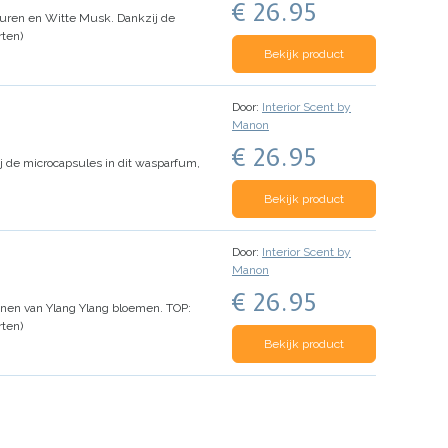
€ 26.95
uren en Witte Musk. Dankzij de
ten)
Bekijk product
Door:
Interior Scent by
Manon
€ 26.95
 de microcapsules in dit wasparfum,
Bekijk product
Door:
Interior Scent by
Manon
€ 26.95
nen van Ylang Ylang bloemen.
TOP:
ten)
Bekijk product