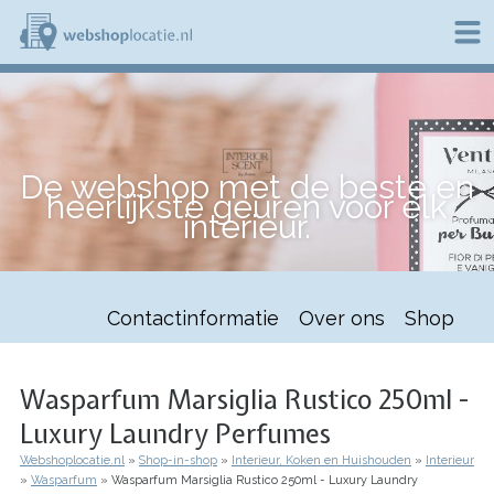
Overslaan
en
naar
de
W
inhoud
e
gaan
b
s
h
De webshop met de beste en
o
heerlijkste geuren voor elk
p
interieur.
l
o
c
a
t
Contactinformatie
Over ons
Shop
i
e
.
n
Wasparfum Marsiglia Rustico 250ml -
l
Luxury Laundry Perfumes
Webshoplocatie.nl
Shop-in-shop
Interieur, Koken en Huishouden
Interieur
Kruimelpad
Wasparfum
Wasparfum Marsiglia Rustico 250ml - Luxury Laundry