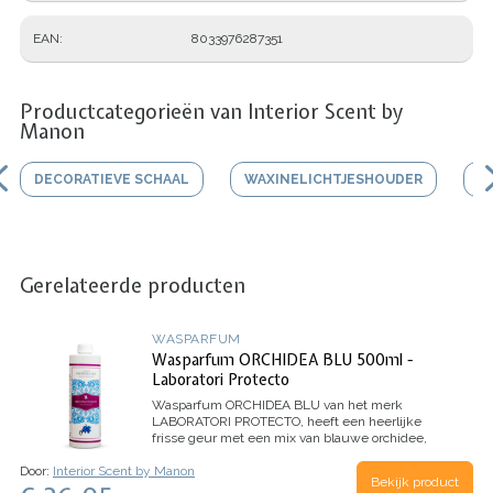
EAN
8033976287351
Productcategorieën van Interior Scent by
Manon
DECORATIEVE SCHAAL
WAXINELICHTJESHOUDER
V
Gerelateerde producten
WASPARFUM
Wasparfum ORCHIDEA BLU 500ml -
Laboratori Protecto
Wasparfum
ORCHIDEA BLU
van het merk
LABORATORI PROTECTO, heeft een heerlijke
frisse geur met een mix van blauwe orchidee,
jasmijn, citroen en mandarijn.
Inhoud 500ml (voor
Door:
Interior Scent by Manon
100 wasbeurten)
Bekijk product