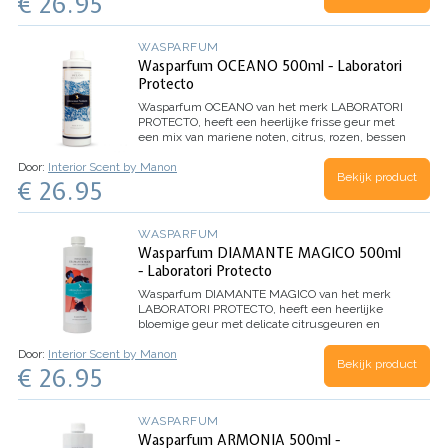
€ 26.95
WASPARFUM
Wasparfum OCEANO 500ml - Laboratori
Protecto
Wasparfum
OCEANO
van het merk LABORATORI
PROTECTO, heeft een heerlijke frisse geur met
een mix van mariene noten, citrus, rozen, bessen
en eucalyptus.
Inhoud 500ml (voor 100
Door:
Interior Scent by Manon
wasbeurten)
Bekijk product
€ 26.95
WASPARFUM
Wasparfum DIAMANTE MAGICO 500ml
- Laboratori Protecto
Wasparfum
DIAMANTE MAGICO
van het merk
LABORATORI PROTECTO, heeft een heerlijke
bloemige geur met delicate citrusgeuren en
Witte Musk. Dankzij de microcapsules in dit
Door:
Interior Scent by Manon
wasparfum, evolueert het parfum beter en
Bekijk product
€ 26.95
behoudt het de geur nog langer.
Inhoud 500ml
(voor 100 wasbeurten)
WASPARFUM
Wasparfum ARMONIA 500ml -