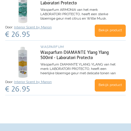
Laboratori Protecto
Wasparfum
ARMONIA
van het merk
LABORATORI PROTECTO, heeft een sterke
bloemige geur met citrus en Witte Musk.
Dankzij de microcapsules in dit wasparfum,
Door:
Interior Scent by Manon
evolueert het parfum beter en behoudt het de
Bekijk product
€ 26.95
geur nog langer.
Inhoud 500ml (voor 100
wasbeurten)
WASPARFUM
Wasparfum DIAMANTE Ylang Ylang
500ml - Laboratori Protecto
Wasparfum
DIAMANTE YLANG YLANG
van het
merk LABORATORI PROTECTO, heeft een
heerlijke bloemige geur met delicate tonen van
Ylang Ylang bloemen.
TOP: Aldehyde, Anijs,
Door:
Interior Scent by Manon
Dennen
HART: Jasmijn, Lelie, Roos
BASIS: Witte
Bekijk product
€ 26.95
Musk, Tonkaboon, Ylang Ylang
Inhoud 500ml
(voor 100 wasbeurten)