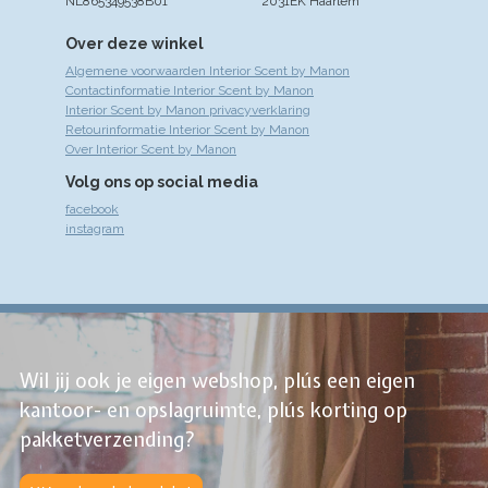
NL865349538B01
2031EK Haarlem
Over deze winkel
Algemene voorwaarden Interior Scent by Manon
Contactinformatie Interior Scent by Manon
Interior Scent by Manon privacyverklaring
Retourinformatie Interior Scent by Manon
Over Interior Scent by Manon
Volg ons op social media
facebook
instagram
Wil jij ook je eigen webshop, plús een eigen
kantoor- en opslagruimte, plús korting op
pakketverzending?