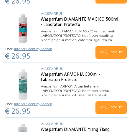
€ 26.95
WASPARFUM
Wasparfum DIAMANTE MAGICO 500ml
- Laboratori Protecto
Wasparfum
DIAMANTE MAGICO
van het merk
LABORATORI PROTECTO, heeft een heerlijke
bloemige geur met delicate citrusgeuren en
Witte Musk. Dankzij de microcapsules in dit
Door:
Interior Scent by Manon
wasparfum, evolueert het parfum beter en
Bekijk product
€ 26.95
behoudt het de geur nog langer.
Inhoud 500ml
(voor 100 wasbeurten)
WASPARFUM
Wasparfum ARMONIA 500ml -
Laboratori Protecto
Wasparfum
ARMONIA
van het merk
LABORATORI PROTECTO, heeft een sterke
bloemige geur met citrus en Witte Musk.
Dankzij de microcapsules in dit wasparfum,
Door:
Interior Scent by Manon
evolueert het parfum beter en behoudt het de
Bekijk product
€ 26.95
geur nog langer.
Inhoud 500ml (voor 100
wasbeurten)
WASPARFUM
Wasparfum DIAMANTE Ylang Ylang