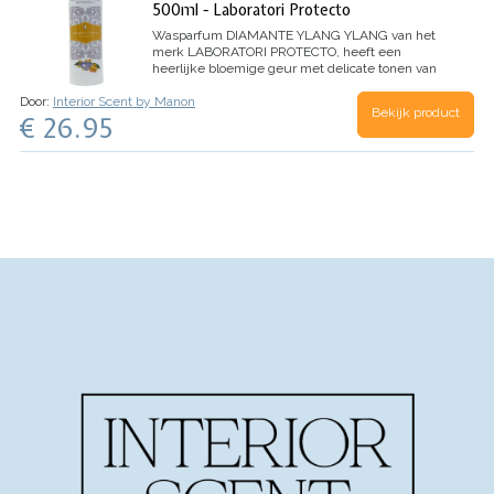
500ml - Laboratori Protecto
Wasparfum
DIAMANTE YLANG YLANG
van het
merk LABORATORI PROTECTO, heeft een
heerlijke bloemige geur met delicate tonen van
Ylang Ylang bloemen.
TOP: Aldehyde, Anijs,
Door:
Interior Scent by Manon
Dennen
HART: Jasmijn, Lelie, Roos
BASIS: Witte
Bekijk product
€ 26.95
Musk, Tonkaboon, Ylang Ylang
Inhoud 500ml
(voor 100 wasbeurten)