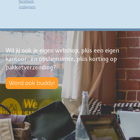
facebook
instagram
Wil jij ook je eigen webshop, plús een eigen
kantoor- en opslagruimte, plús korting op
pakketverzending?
Word ook buddy!