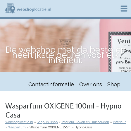
Overslaan
en
naar
de
W
inhoud
e
gaan
b
s
h
De webshop met de beste en
o
heerlijkste geuren voor elk
p
interieur.
l
o
c
a
t
Contactinformatie
Over ons
Shop
i
e
.
n
Wasparfum OXIGENE 100ml - Hypno
l
Casa
Webshoplocatie.nl
Shop-in-shop
Interieur, Koken en Huishouden
Interieur
Kruimelpad
Wasparfum
Wasparfum OXIGENE 100ml - Hypno Casa