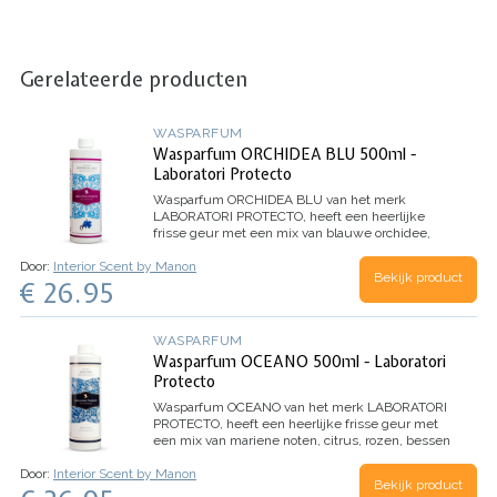
Gerelateerde producten
WASPARFUM
Wasparfum ORCHIDEA BLU 500ml -
Laboratori Protecto
Wasparfum
ORCHIDEA BLU
van het merk
LABORATORI PROTECTO, heeft een heerlijke
frisse geur met een mix van blauwe orchidee,
jasmijn, citroen en mandarijn.
Inhoud 500ml (voor
Door:
Interior Scent by Manon
100 wasbeurten)
Bekijk product
€ 26.95
WASPARFUM
Wasparfum OCEANO 500ml - Laboratori
Protecto
Wasparfum
OCEANO
van het merk LABORATORI
PROTECTO, heeft een heerlijke frisse geur met
een mix van mariene noten, citrus, rozen, bessen
en eucalyptus.
Inhoud 500ml (voor 100
Door:
Interior Scent by Manon
wasbeurten)
Bekijk product