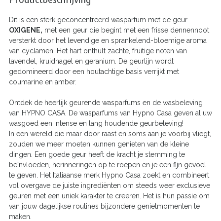
Dit is een sterk geconcentreerd wasparfum met de geur
OXIGENE
,
met een geur die begint met een frisse dennennoot
versterkt door het levendige en sprankelend-bloemige aroma
van cyclamen. Het hart onthult zachte, fruitige noten van
lavendel, kruidnagel en geranium. De geurlijn wordt
gedomineerd door een houtachtige basis verrijkt met
coumarine en amber.
Ontdek de heerlijk geurende wasparfums en de wasbeleving
van HYPNO CASA. De wasparfums van Hypno Casa geven al uw
wasgoed een intense en lang houdende geurbeleving!
In een wereld die maar door raast en soms aan je voorbij vliegt,
zouden we meer moeten kunnen genieten van de kleine
dingen. Een goede geur heeft de kracht je stemming te
beïnvloeden, herinneringen op te roepen en je een fijn gevoel
te geven. Het Italiaanse merk Hypno Casa zoekt en combineert
vol overgave de juiste ingrediënten om steeds weer exclusieve
geuren met een uniek karakter te creëren. Het is hun passie om
van jouw dagelijkse routines bijzondere genietmomenten te
maken.