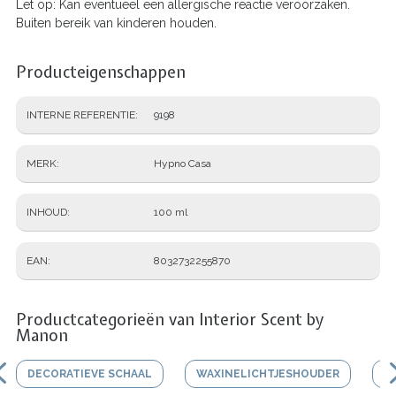
Let op: Kan eventueel een allergische reactie veroorzaken.
Buiten bereik van kinderen houden.
Producteigenschappen
INTERNE REFERENTIE
9198
MERK
Hypno Casa
INHOUD
100 ml
EAN
8032732255870
Productcategorieën van Interior Scent by
Manon
DECORATIEVE SCHAAL
WAXINELICHTJESHOUDER
V