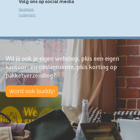
Volg ons op social media
facebook
instagram
Wil jij ook je eigen webshop, plús een eigen
kantoor- en opslagruimte, plús korting op
pakketverzending?
Word ook buddy!