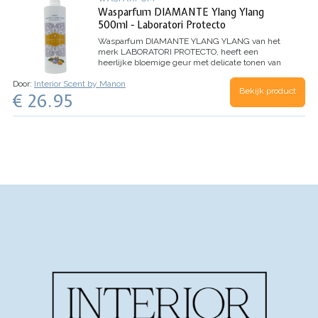
Wasparfum DIAMANTE Ylang Ylang
500ml - Laboratori Protecto
Wasparfum
DIAMANTE YLANG YLANG
van het
merk LABORATORI PROTECTO, heeft een
heerlijke bloemige geur met delicate tonen van
Ylang Ylang bloemen.
TOP: Aldehyde, Anijs,
Door:
Interior Scent by Manon
Dennen
HART: Jasmijn, Lelie, Roos
BASIS: Witte
Bekijk product
€ 26.95
Musk, Tonkaboon, Ylang Ylang
Inhoud 500ml
(voor 100 wasbeurten)