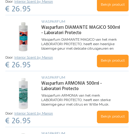
Door:
Interior Scent by Manon
wasbeurten)
Bekijk product
€ 26.95
WASPARFUM
Wasparfum DIAMANTE MAGICO 500ml
- Laboratori Protecto
Wasparfum
DIAMANTE MAGICO
van het merk
LABORATORI PROTECTO, heeft een heerlijke
bloemige geur met delicate citrusgeuren en
Witte Musk. Dankzij de microcapsules in dit
Door:
Interior Scent by Manon
wasparfum, evolueert het parfum beter en
Bekijk product
€ 26.95
behoudt het de geur nog langer.
Inhoud 500ml
(voor 100 wasbeurten)
WASPARFUM
Wasparfum ARMONIA 500ml -
Laboratori Protecto
Wasparfum
ARMONIA
van het merk
LABORATORI PROTECTO, heeft een sterke
bloemige geur met citrus en Witte Musk.
Dankzij de microcapsules in dit wasparfum,
Door:
Interior Scent by Manon
evolueert het parfum beter en behoudt het de
Bekijk product
€ 26.95
geur nog langer.
Inhoud 500ml (voor 100
wasbeurten)
WASPARFUM