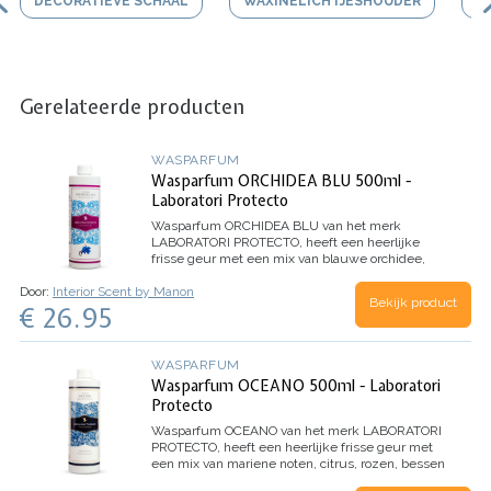
DECORATIEVE SCHAAL
WAXINELICHTJESHOUDER
V
Gerelateerde producten
WASPARFUM
Wasparfum ORCHIDEA BLU 500ml -
Laboratori Protecto
Wasparfum
ORCHIDEA BLU
van het merk
LABORATORI PROTECTO, heeft een heerlijke
frisse geur met een mix van blauwe orchidee,
jasmijn, citroen en mandarijn.
Inhoud 500ml (voor
Door:
Interior Scent by Manon
100 wasbeurten)
Bekijk product
€ 26.95
WASPARFUM
Wasparfum OCEANO 500ml - Laboratori
Protecto
Wasparfum
OCEANO
van het merk LABORATORI
PROTECTO, heeft een heerlijke frisse geur met
een mix van mariene noten, citrus, rozen, bessen
en eucalyptus.
Inhoud 500ml (voor 100