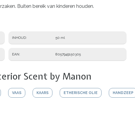
orzaken. Buiten bereik van kinderen houden.
INHOUD
50 ml
EAN
8057949150305
terior Scent by Manon
VAAS
KAARS
ETHERISCHE OLIE
HANDZEEP