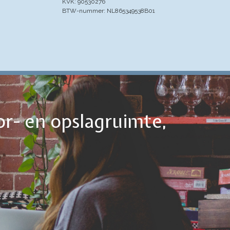
KVK: 90530276
BTW-nummer: NL865349538B01
or- en opslagruimte,