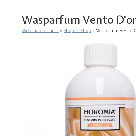
Wasparfum Vento D'or
Webshoplocatie.nl
Shop-in-shop
Wasparfum Vento D'
Kruimelpad