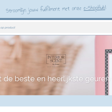
!
e-ShopHub
Stroomlijn jouw fulfilment met onze
 op product
e beste en heerlijkste geuren vo