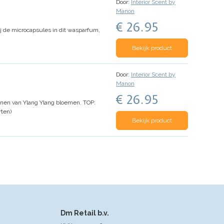
Door:
Interior Scent by
Manon
€ 26.95
 de microcapsules in dit wasparfum,
Bekijk product
Door:
Interior Scent by
Manon
€ 26.95
nen van Ylang Ylang bloemen.
TOP:
ten)
Bekijk product
Dm Retail b.v.