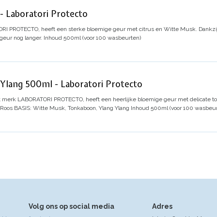
Laboratori Protecto
I PROTECTO, heeft een sterke bloemige geur met citrus en Witte Musk. Dankzij
geur nog langer.
Inhoud 500ml (voor 100 wasbeurten)
lang 500ml - Laboratori Protecto
t merk LABORATORI PROTECTO, heeft een heerlijke bloemige geur met delicate to
 Roos
BASIS: Witte Musk, Tonkaboon, Ylang Ylang
Inhoud 500ml (voor 100 wasbeur
Volg ons op social media
Adres