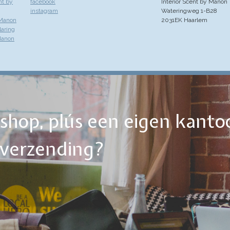
nt by
facebook
Interior Scent by Manon
instagram
Wateringweg 1-B28
 Manon
2031EK Haarlem
laring
Manon
ebshop, plús een eigen kanto
tverzending?