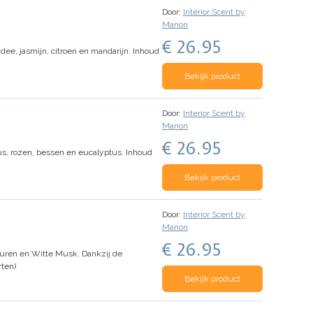
Door:
Interior Scent by
Manon
€ 26.95
e, jasmijn, citroen en mandarijn.
Inhoud
Bekijk product
Door:
Interior Scent by
Manon
€ 26.95
s, rozen, bessen en eucalyptus.
Inhoud
Bekijk product
Door:
Interior Scent by
Manon
€ 26.95
uren en Witte Musk. Dankzij de
ten)
Bekijk product