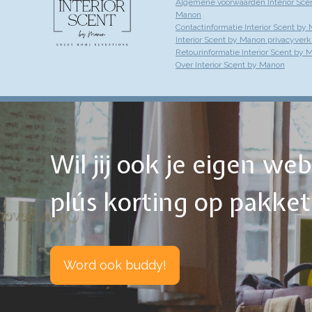
Algemene voorwaarden Interior Sce
Manon
Contactinformatie Interior Scent by
Interior Scent by Manon privacyverk
Retourinformatie Interior Scent by 
Over Interior Scent by Manon
Wil jij ook je eigen w
plús korting op pakke
Word ook buddy!