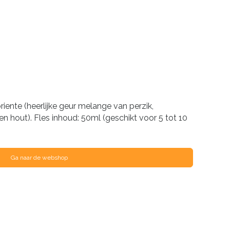
ente (heerlijke geur melange van perzik,
en hout). Fles inhoud: 50ml (geschikt voor 5 tot 10
Ga naar de webshop