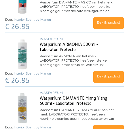
Wasparfum
DIAMANTE MAGICO
van het merk
LABORATORI PROTECTO, heeft een heerlijke
bloemige geur met delicate citrusgeuren en
Witte Musk. Dankzij de microcapsules in dit
Door:
Interior Scent by Manon
wasparfum, evolueert het parfum beter en
Bekijk product
€ 26.95
behoudt het de geur nog langer.
Inhoud 500ml
(voor 100 wasbeurten)
WASPARFUM
Wasparfum ARMONIA 500ml -
Laboratori Protecto
Wasparfum
ARMONIA
van het merk
LABORATORI PROTECTO, heeft een sterke
bloemige geur met citrus en Witte Musk.
Dankzij de microcapsules in dit wasparfum,
Door:
Interior Scent by Manon
evolueert het parfum beter en behoudt het de
Bekijk product
€ 26.95
geur nog langer.
Inhoud 500ml (voor 100
wasbeurten)
WASPARFUM
Wasparfum DIAMANTE Ylang Ylang
500ml - Laboratori Protecto
Wasparfum
DIAMANTE YLANG YLANG
van het
merk LABORATORI PROTECTO, heeft een
heerlijke bloemige geur met delicate tonen van
Ylang Ylang bloemen.
TOP: Aldehyde, Anijs,
Door:
Interior Scent by Manon
Dennen
HART: Jasmijn, Lelie, Roos
BASIS: Witte