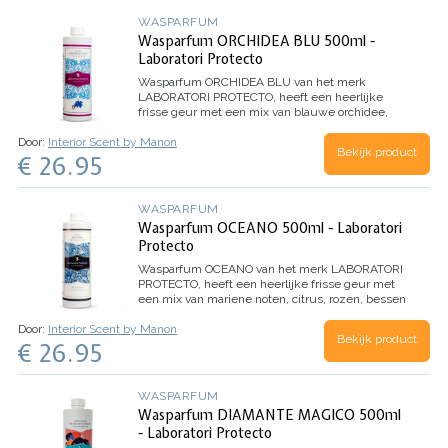
WASPARFUM
Wasparfum ORCHIDEA BLU 500ml -
Laboratori Protecto
Wasparfum
ORCHIDEA BLU
van het merk
LABORATORI PROTECTO, heeft een heerlijke
frisse geur met een mix van blauwe orchidee,
jasmijn, citroen en mandarijn.
Inhoud 500ml (voor
Door:
Interior Scent by Manon
100 wasbeurten)
Bekijk product
€ 26.95
WASPARFUM
Wasparfum OCEANO 500ml - Laboratori
Protecto
Wasparfum
OCEANO
van het merk LABORATORI
PROTECTO, heeft een heerlijke frisse geur met
een mix van mariene noten, citrus, rozen, bessen
en eucalyptus.
Inhoud 500ml (voor 100
Door:
Interior Scent by Manon
wasbeurten)
Bekijk product
€ 26.95
WASPARFUM
Wasparfum DIAMANTE MAGICO 500ml
- Laboratori Protecto