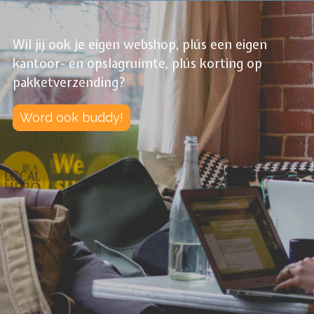
Wil jij ook je eigen webshop, plús een eigen
kantoor- en opslagruimte, plús korting op
pakketverzending?
Word ook buddy!