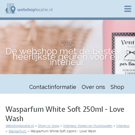
Overslaan
en
naar
de
W
inhoud
e
gaan
b
s
h
De webshop met de beste en
o
heerlijkste geuren voor elk
p
interieur.
l
o
c
a
t
Contactinformatie
Over ons
Shop
i
e
.
n
Wasparfum White Soft 250ml - Love
l
Wash
Webshoplocatie.nl
Shop-in-shop
Interieur, Koken en Huishouden
Interieur
Kruimelpad
Wasparfum
Wasparfum White Soft 250ml - Love Wash