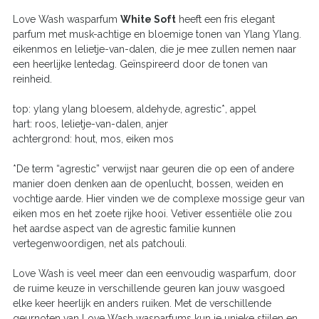
Love Wash wasparfum
White Soft
heeft een fris elegant
parfum met musk-achtige en bloemige tonen van Ylang Ylang.
eikenmos en lelietje-van-dalen, die je mee zullen nemen naar
een heerlijke lentedag. Geïnspireerd door de tonen van
reinheid.
top: ylang ylang bloesem, aldehyde, agrestic*, appel
hart: roos, lelietje-van-dalen, anjer
achtergrond: hout, mos, eiken mos
*De term “agrestic” verwijst naar geuren die op een of andere
manier doen denken aan de openlucht, bossen, weiden en
vochtige aarde. Hier vinden we de complexe mossige geur van
eiken mos en het zoete rijke hooi. Vetiver essentiële olie zou
het aardse aspect van de agrestic familie kunnen
vertegenwoordigen, net als patchouli.
Love Wash is veel meer dan een eenvoudig wasparfum, door
de ruime keuze in verschillende geuren kan jouw wasgoed
elke keer heerlijk en anders ruiken. Met de verschillende
geurnoten van Love Wash wasparfums kun je unieke stijlen en