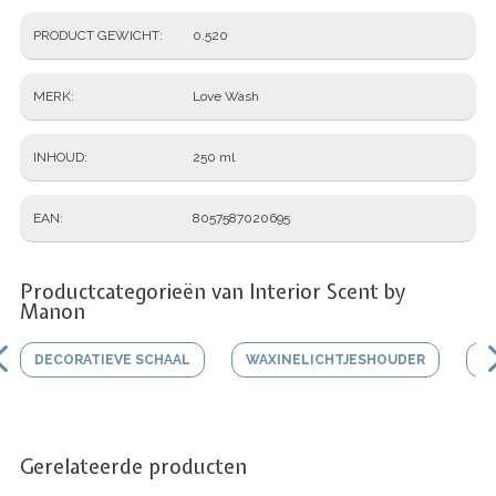
PRODUCT GEWICHT
0.520
MERK
Love Wash
INHOUD
250 ml
EAN
8057587020695
Productcategorieën van Interior Scent by
Manon
DECORATIEVE SCHAAL
WAXINELICHTJESHOUDER
V
Gerelateerde producten