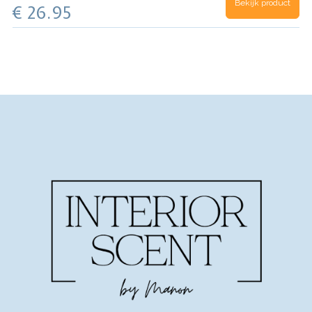
Bekijk product
€ 26.95
Musk, Tonkaboon, Ylang Ylang
Inhoud 500ml
(voor 100 wasbeurten)