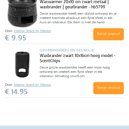
Waxwarmer 20x10 cm zwart metaal |
waxbrander | geurbrander - hb5799
Deze waxbrander heeft een stijlvol ontwerp en je
creëert hiermee absoluut een fijne sfeer in elk
huis en interieur. Elk item is met de hand
vervaardigd en heeft een vintage look.
Afmeting:
Door:
Interior Scent by Manon
doorsnede 12.5 cm / hoogte 10 cm
Bekijk product
€ 9.95
GEURBRANDERS EN GEUROLIE
Waxbrander zwart 10x16cm hoog model -
ScentChips
Deze grijze waxbrander heeft een mooi hoog
ontwerp en creëert een fijne sfeer in elk
interieur.
Afmeting 10×16 cm.
Door:
Interior Scent by Manon
Bekijk product
€ 14.95