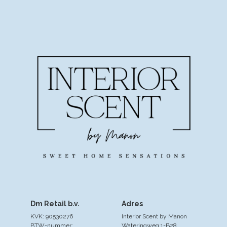
Dm Retail b.v.
Adres
KVK: 90530276
Interior Scent by Manon
BTW-nummer:
Wateringweg 1-B28