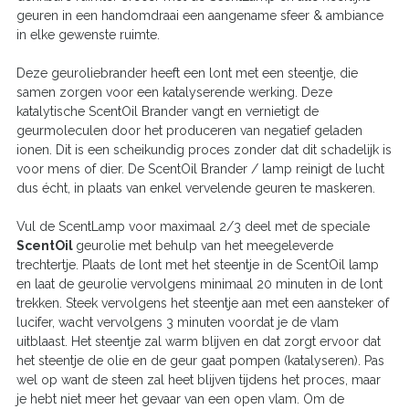
geuren in een handomdraai een aangename sfeer & ambiance
in elke gewenste ruimte.
Deze geuroliebrander heeft een lont met een steentje, die
samen zorgen voor een katalyserende werking. Deze
katalytische ScentOil Brander vangt en vernietigt de
geurmoleculen door het produceren van negatief geladen
ionen. Dit is een scheikundig proces zonder dat dit schadelijk is
voor mens of dier. De ScentOil Brander / lamp reinigt de lucht
dus écht, in plaats van enkel vervelende geuren te maskeren.
Vul de ScentLamp voor maximaal 2/3 deel met de speciale
ScentOil
geurolie met behulp van het meegeleverde
trechtertje. Plaats de lont met het steentje in de ScentOil lamp
en laat de geurolie vervolgens minimaal 20 minuten in de lont
trekken. Steek vervolgens het steentje aan met een aansteker of
lucifer, wacht vervolgens 3 minuten voordat je de vlam
uitblaast. Het steentje zal warm blijven en dat zorgt ervoor dat
het steentje de olie en de geur gaat pompen (katalyseren). Pas
wel op want de steen zal heet blijven tijdens het proces, maar
je hebt niet meer het gevaar van een open vlam. Om de