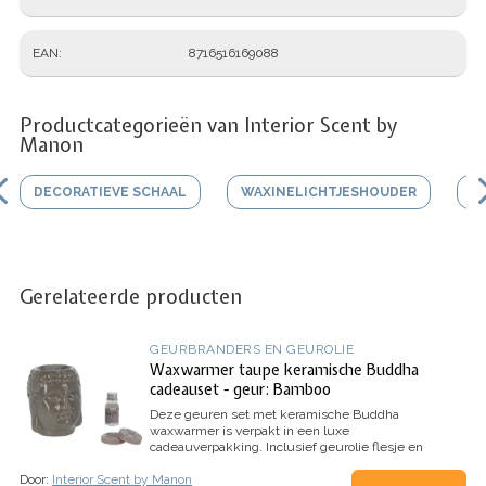
EAN
8716516169088
Productcategorieën van Interior Scent by
Manon
DECORATIEVE SCHAAL
WAXINELICHTJESHOUDER
V
Gerelateerde producten
GEURBRANDERS EN GEUROLIE
Waxwarmer taupe keramische Buddha
cadeauset - geur: Bamboo
Deze geuren set met keramische Buddha
waxwarmer is verpakt in een luxe
cadeauverpakking.
Inclusief geurolie flesje en
waxmelts.
Geur: Bamboo
Kleur: Taupe
Door:
Interior Scent by Manon