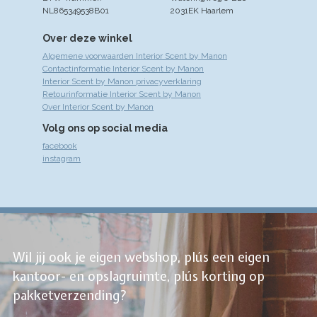
NL865349538B01
2031EK Haarlem
Over deze winkel
Algemene voorwaarden Interior Scent by Manon
Contactinformatie Interior Scent by Manon
Interior Scent by Manon privacyverklaring
Retourinformatie Interior Scent by Manon
Over Interior Scent by Manon
Volg ons op social media
facebook
instagram
Wil jij ook je eigen webshop, plús een eigen
kantoor- en opslagruimte, plús korting op
pakketverzending?