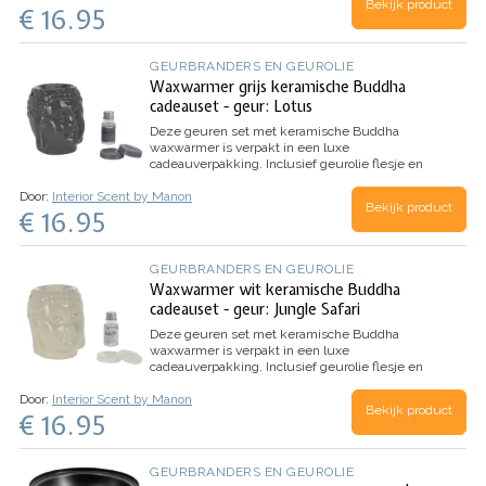
Bekijk product
€ 16.95
GEURBRANDERS EN GEUROLIE
Waxwarmer grijs keramische Buddha
cadeauset - geur: Lotus
Deze geuren set met keramische Buddha
waxwarmer is verpakt in een luxe
cadeauverpakking.
Inclusief geurolie flesje en
waxmelts.
Geur: Lotus
Kleur: Grijs
Door:
Interior Scent by Manon
Bekijk product
€ 16.95
GEURBRANDERS EN GEUROLIE
Waxwarmer wit keramische Buddha
cadeauset - geur: Jungle Safari
Deze geuren set met keramische Buddha
waxwarmer is verpakt in een luxe
cadeauverpakking.
Inclusief geurolie flesje en
waxmelts.
Geur: Jungle Safari
Kleur: Wit
Door:
Interior Scent by Manon
Bekijk product
€ 16.95
GEURBRANDERS EN GEUROLIE