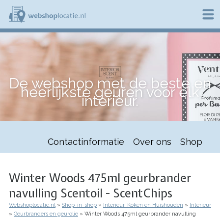
Overslaan
en
naar
de
W
inhoud
e
gaan
b
s
h
De webshop met de beste en
o
heerlijkste geuren voor elk
p
interieur.
l
o
c
a
t
Contactinformatie
Over ons
Shop
i
e
.
n
Winter Woods 475ml geurbrander
l
navulling Scentoil - ScentChips
Webshoplocatie.nl
Shop-in-shop
Interieur, Koken en Huishouden
Interieur
Kruimelpad
Geurbranders en geurolie
Winter Woods 475ml geurbrander navulling