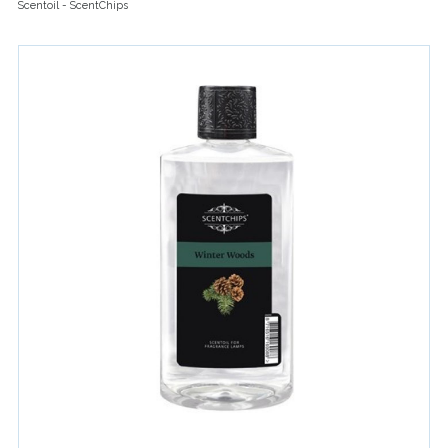
Scentoil - ScentChips