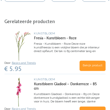
Gerelateerde producten
KUNSTBLOEM
Fresia - Kunstbloem - Roze
Fresia - Kunstbloem - Roze
Deze roze
kunstfreesia is een vrolijke bloem die je interieur
direct opfleurt. De tak is 65 centimeter lang en
heeft drie roze bloemen en een paar knoppen.
De kleur…
Door:
Basics and Trends
Bekijk product
€ 5.95
KUNSTBLOEM
Kunstbloem Gladiool – Donkerroze – 85
cm
Kunstbloem Gladiool – Donkerroze – 85 cm
Deze
donkerroze kunstgladiool is een echte blikvanger
voor in huis. De bloem heeft een lange, slanke
steel van 85 centimeter en meerdere bloemen
Door:
Basics and Trends
langs de stengel.…