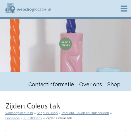
Overslaan
en
naar
de
W
inhoud
e
gaan
b
s
h
o
p
l
o
c
a
t
Contactinformatie
Over ons
Shop
i
e
.
n
Zijden Coleus tak
l
Webshoplocatie.nl
Shop-in-shop
Interieur, Koken en Huishouden
Kruimelpad
Decoratie
Kunstbloem
Zijden Coleus tak