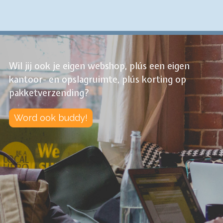
Wil jij ook je eigen webshop, plús een eigen
kantoor- en opslagruimte, plús korting op
pakketverzending?
Word ook buddy!