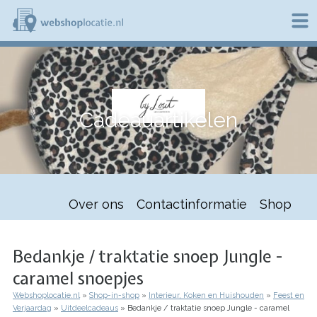
Overslaan
en
naar
de
W
inhoud
e
gaan
b
s
h
Cadeauartikelen
o
p
l
o
c
a
t
Over ons
Contactinformatie
Shop
i
e
.
n
Bedankje / traktatie snoep Jungle -
l
caramel snoepjes
Webshoplocatie.nl
Shop-in-shop
Interieur, Koken en Huishouden
Feest en
Kruimelpad
Verjaardag
Uitdeelcadeaus
Bedankje / traktatie snoep Jungle - caramel