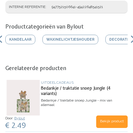
INTERNE REFERENTIE
9477521506641-49422648541521
Productcategorieën van Bylout
KANDELAAR
WAXINELICHTJESHOUDER
DECORATIEF
Gerelateerde producten
UITDEELCADEAUS
Bedankje / traktatie snoep Jungle (4
variants)
Bedankje / traktatie snoep Jungle - mix van
allemaal
Door:
Bylout
Bekijk product
€ 2.49