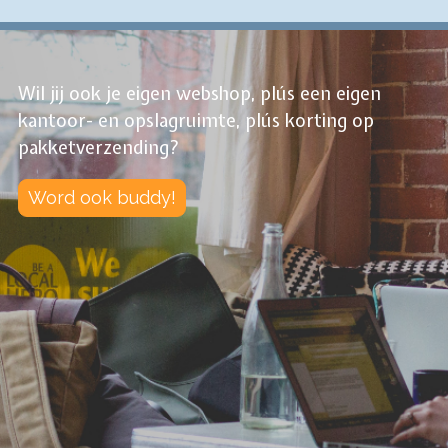
Wil jij ook je eigen webshop, plús een eigen
kantoor- en opslagruimte, plús korting op
pakketverzending?
Word ook buddy!