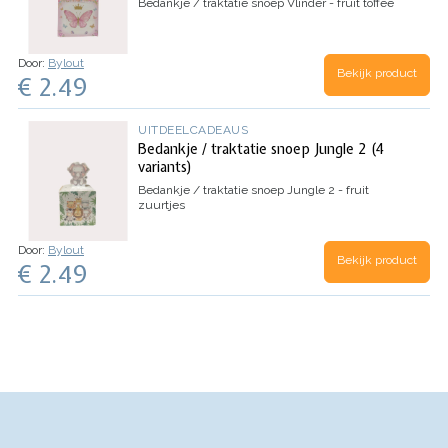
Bedankje / traktatie snoep Vlinder - fruit toffee
Door:
Bylout
Bekijk product
€ 2.49
UITDEELCADEAUS
Bedankje / traktatie snoep Jungle 2 (4
variants)
Bedankje / traktatie snoep Jungle 2 - fruit
zuurtjes
Door:
Bylout
Bekijk product
€ 2.49