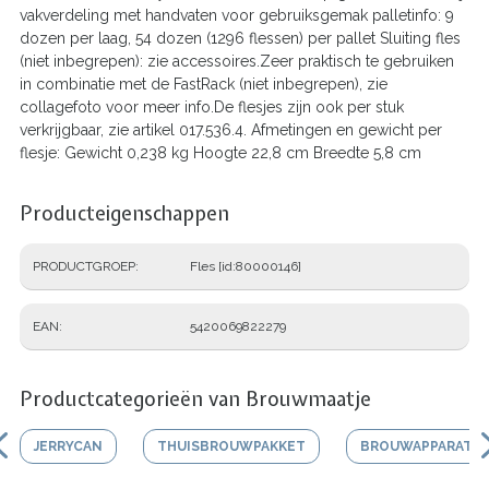
vakverdeling met handvaten voor gebruiksgemak palletinfo: 9
dozen per laag, 54 dozen (1296 flessen) per pallet Sluiting fles
(niet inbegrepen): zie accessoires.Zeer praktisch te gebruiken
in combinatie met de FastRack (niet inbegrepen), zie
collagefoto voor meer info.De flesjes zijn ook per stuk
verkrijgbaar, zie artikel 017.536.4. Afmetingen en gewicht per
flesje: Gewicht 0,238 kg Hoogte 22,8 cm Breedte 5,8 cm
Producteigenschappen
PRODUCTGROEP
Fles [id:80000146]
EAN
5420069822279
Productcategorieën van Brouwmaatje
JERRYCAN
THUISBROUWPAKKET
BROUWAPPARATU