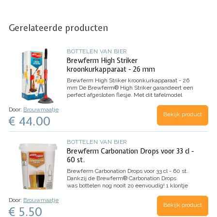
Gerelateerde producten
BOTTELEN VAN BIER
Brewferm High Striker
kroonkurkapparaat - 26 mm
Brewferm High Striker kroonkurkapparaat - 26
mm
De Brewferm® High Striker garandeert een
perfect afgesloten flesje. Met dit tafelmodel
kroonkurkapparaat sluit je flesjes af op een
Door:
Brouwmaatje
ergonomische manier. De High Striker blinkt uit
Bekijk product
€ 44.00
in zijn…
BOTTELEN VAN BIER
Brewferm Carbonation Drops voor 33 cl -
60 st.
Brewferm Carbonation Drops voor 33 cl - 60 st.
Dankzij de Brewferm® Carbonation Drops
was bottelen nog nooit zo eenvoudig! 1 klontje
bevat precies de exacte hoeveelheid bottelsuiker
Door:
Brouwmaatje
die je nodig hebt voor het carboniseren van 1…
Bekijk product
€ 5.50