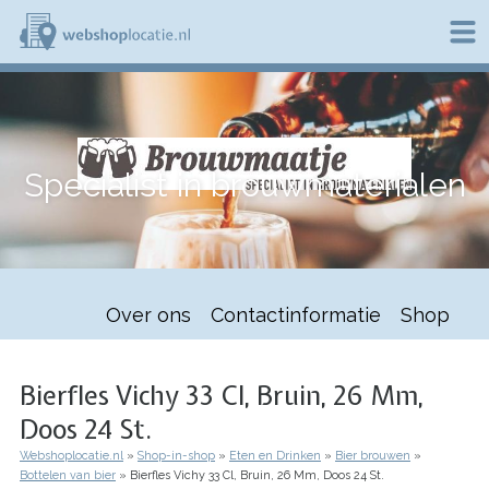
Overslaan
en
naar
de
W
inhoud
e
gaan
b
s
h
Specialist in brouwmaterialen
o
p
l
o
c
a
t
Over ons
Contactinformatie
Shop
i
e
.
n
Bierfles Vichy 33 Cl, Bruin, 26 Mm,
l
Doos 24 St.
Webshoplocatie.nl
Shop-in-shop
Eten en Drinken
Bier brouwen
Kruimelpad
Bottelen van bier
Bierfles Vichy 33 Cl, Bruin, 26 Mm, Doos 24 St.