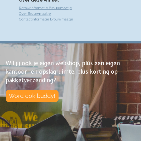
Retourinformatie Brouwmaatje
Over Brouwmaatje
Contactinformatie Brouwmaatje
Wil jij ook je eigen webshop, plús een eigen
kantoor- en opslagruimte, plús korting op
pakketverzending?
Word ook buddy!