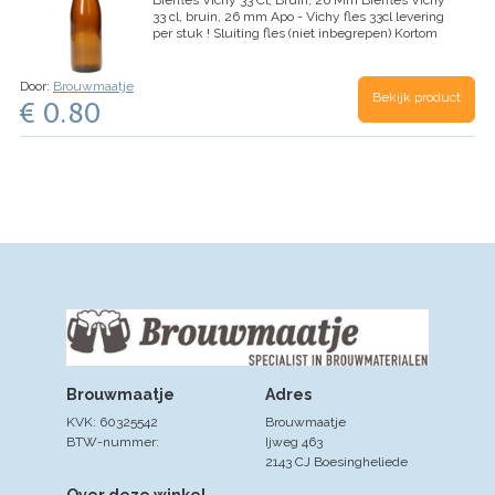
Bierfles Vichy 33 Cl, Bruin, 26 Mm
Bierfles Vichy
33 cl, bruin, 26 mm Apo - Vichy fles 33cl levering
per stuk ! Sluiting fles (niet inbegrepen) Kortom
een mooi product van Brouwmaatje.nl, wat u als
"hobby"brouwer goed kunt…
Door:
Brouwmaatje
Bekijk product
€ 0.80
Brouwmaatje
Adres
KVK: 60325542
Brouwmaatje
BTW-nummer:
Ijweg 463
2143 CJ Boesingheliede
Over deze winkel