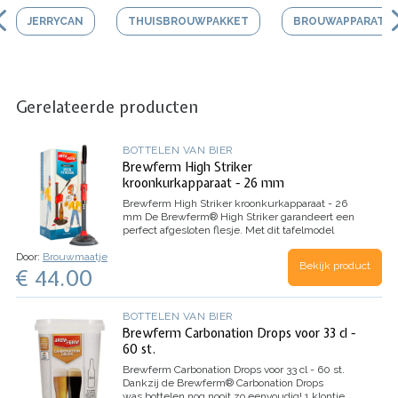
JERRYCAN
THUISBROUWPAKKET
BROUWAPPARATU
Gerelateerde producten
BOTTELEN VAN BIER
Brewferm High Striker
kroonkurkapparaat - 26 mm
Brewferm High Striker kroonkurkapparaat - 26
mm
De Brewferm® High Striker garandeert een
perfect afgesloten flesje. Met dit tafelmodel
kroonkurkapparaat sluit je flesjes af op een
Door:
Brouwmaatje
ergonomische manier. De High Striker blinkt uit
Bekijk product
€ 44.00
in zijn…
BOTTELEN VAN BIER
Brewferm Carbonation Drops voor 33 cl -
60 st.
Brewferm Carbonation Drops voor 33 cl - 60 st.
Dankzij de Brewferm® Carbonation Drops
was bottelen nog nooit zo eenvoudig! 1 klontje