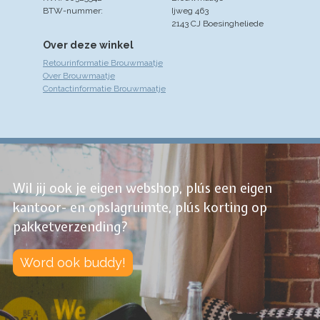
BTW-nummer:
Ijweg 463
2143 CJ Boesingheliede
Over deze winkel
Retourinformatie Brouwmaatje
Over Brouwmaatje
Contactinformatie Brouwmaatje
Wil jij ook je eigen webshop, plús een eigen
kantoor- en opslagruimte, plús korting op
pakketverzending?
Word ook buddy!