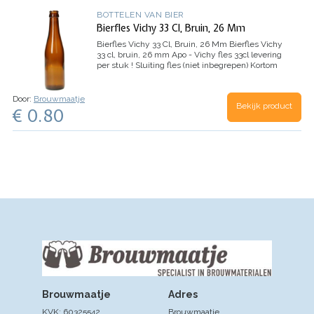
BOTTELEN VAN BIER
Bierfles Vichy 33 Cl, Bruin, 26 Mm
Bierfles Vichy 33 Cl, Bruin, 26 Mm
Bierfles Vichy
33 cl, bruin, 26 mm Apo - Vichy fles 33cl levering
per stuk ! Sluiting fles (niet inbegrepen) Kortom
een mooi product van Brouwmaatje.nl, wat u als
"hobby"brouwer goed kunt…
Door:
Brouwmaatje
Bekijk product
€ 0.80
Brouwmaatje
Adres
KVK: 60325542
Brouwmaatje