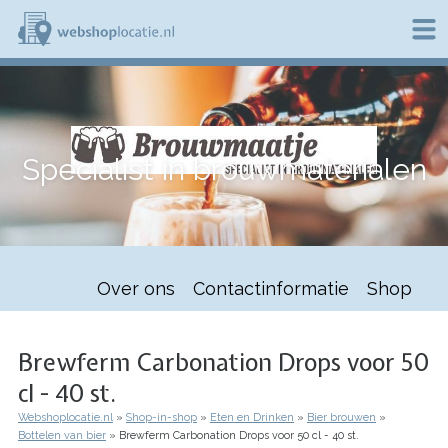
Overslaan
en
naar
de
W
inhoud
e
gaan
b
s
h
Specialist in brouwmaterialen
o
p
l
o
c
a
t
Over ons
Contactinformatie
Shop
i
e
.
n
Brewferm Carbonation Drops voor 50
l
cl - 40 st.
Webshoplocatie.nl
Shop-in-shop
Eten en Drinken
Bier brouwen
Kruimelpad
Bottelen van bier
Brewferm Carbonation Drops voor 50 cl - 40 st.