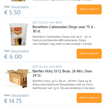
bevat precies de exacte hoeveelheid bottelsuiker
Door:
Brouwmaatje
die je nodig hebt voor het carboniseren van 1…
Bekijk product
€ 5.50
BOTTELEN VAN BIER
Brewferm Carbonation Drops voor 75 cl -
30 st.
Brewferm Carbonation Drops voor 75 cl - 30 st.
Dankzij de Brewferm® Carbonation Drops
was bottelen nog nooit zo eenvoudig! 1 klontje
bevat precies de exacte hoeveelheid bottelsuiker
Door:
Brouwmaatje
die je nodig hebt voor het carboniseren van 1…
Bekijk product
€ 6.00
BOTTELEN VAN BIER
Bierfles Vichy 33 Cl, Bruin, 26 Mm, Doos
24 St.
Bierfles Vichy 33 Cl, Bruin, 26 Mm, Doos 24 St.
Robuuste kartonnen flessendoos met 24 Vichy
bierflessen van 33 cl. De vakverdeling in de doos
beschermt de flessen tegen glasbreuk. Gebruik
Door:
Brouwmaatje
deze handige doos ook om jouw ambachtelijke
Bekijk product
€ 14.75
creaties te…