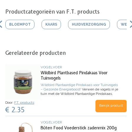
Productcategorieën van F.T. products
BLOEMPOT
KAARS
HUIDVERZORGING
WERK
Gerelateerde producten
VOGELVOER
Wildbird Plantbased Pindakaas Voor
Tuinvogels
Wildbird Plantaardige Pindakaas voor Tuinvogels
– Gezonde Energieboost!
Verwen de vogels in je
tuin met de Wildbird Plantaardige Pindakaas.
Deze speciale vogelpindakaas is vrij van dierlijke
Door:
F.T. products
vetten en zit boordevol voedzame pinda’s en
Bekijk product
€ 2.35
granen. Perfect voor een gezonde en
energierijke traktatie!
Voordelen:
Dierlijkvetvrij:
100% plantaardig en gezond
Boordevol eiwitten:
ondersteunt vogels in koude en drukke periodes
VOGELVOER
Geschikt voor alle tuinvogels:
mezen, mussen,
Bûten Food Voederstick zadenmix 200g
roodborstjes en meer
Handige recyclebare pot: