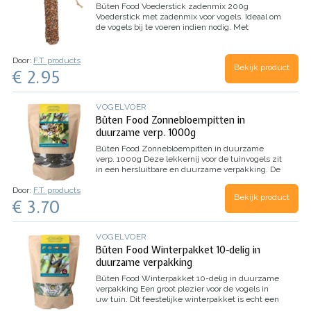
duurzaam en eenvoudig te gebruiken
Bûten Food Voederstick zadenmix 200g
Gebruiksaanwijzing:
Plaats de pot in een
Voederstick met zadenmix voor vogels. Ideaal om
geschikte pindakaaspothouder.
Of smeer een
de vogels bij te voeren indien nodig.
Met
beetje pindakaas op een boomstam of tak.
Hang
ophangkoord.
Gewicht: 200 gram
Afmetingen:
de pot op een schaduwrijke plek bij warm weer.
18cm x 5cm x 5cm
Inhoud: 1 stuks
Specificaties:
Inhoud:
1 pot plantaardige
Door:
F.T. products
vogelpindakaas
Ingrediënten:
Pinda’s, maïs,
Bekijk product
€ 2.95
tarwe en milo
Vrij van dierlijke vetten
Recyclebare verpakking
Geschikt voor
pindakaaspothouders
VOGELVOER
Bûten Food Zonnebloempitten in
duurzame verp. 1000g
Bûten Food Zonnebloempitten in duurzame
verp. 1000g
Deze lekkernij voor de tuinvogels zit
in een hersluitbare en duurzame verpakking. De
zonnebloemzaden moeten donker, droog en koel
Door:
F.T. products
bewaard worden.
Inhoud: 1 kilo
Bekijk product
€ 3.70
zonnebloempitten
VOGELVOER
Bûten Food Winterpakket 10-delig in
duurzame verpakking
Bûten Food Winterpakket 10-delig in duurzame
verpakking
Een groot plezier voor de vogels in
uw tuin. Dit feestelijke winterpakket is echt een
traktatie!
Dankzij de hersluitbare en duurzame