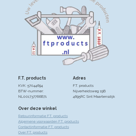
F.T. products
Adres
KVK: 57044694
F.T. products
BTW-nummer:
Nijverheidsweg 19B
NL001737766B71
4695RC Sint Maartensdijk
Over deze winkel
Retourinformatie F.T. products
Algemene voorwaarden F.T. products
Contactinformatie F.T. products
Over F.T. products