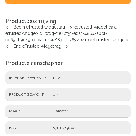
Productbeschrijving
<!-- Begin eTrusted widget tag --> <etrusted-widget data-
etrusted-widget-id="wdg-f1e2bf51-e0a1-4864-abbf-
ec69cb9c49b7" data-sku="8711117892021"></etrusted-widget>
<!-- End eTrusted widget tag -->
Producteigenschappen
INTERNE REFERENTIE
1612
PRODUCT GEWICHT
0.3
MAAT
Diameter
EAN
8711117892021