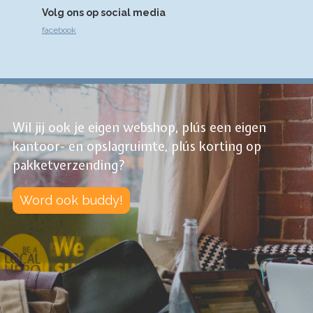
Volg ons op social media
facebook
Wil jij ook je eigen webshop, plús een eigen
kantoor- en opslagruimte, plús korting op
pakketverzending?
Word ook buddy!