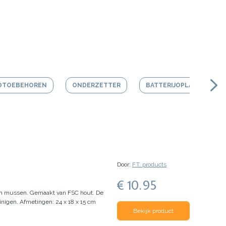
OTOEBEHOREN
ONDERZETTER
BATTERIJOPLADER
Door:
F.T. products
€ 10.95
en mussen.
Gemaakt van FSC hout.
De
inigen.
Afmetingen: 24 x 18 x 15 cm
Bekijk product