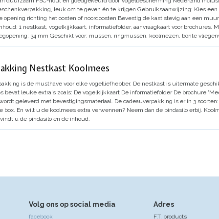
an duurzaam FSC-hout en goedgekeurd door Vogelbescherming Nederland
Inclus
geschenkverpakking, leuk om te geven én te krijgen
Gebruiksaanwijzing:
Kies een 
 opening richting het oosten of noordoosten
Bevestig de kast stevig aan een muur
Inhoud:
1 nestkast, vogelkijkkaart, informatiefolder, aanvraagkaart voor brochures.
M
iegopening:
34 mm
Geschikt voor:
mussen, ringmussen, koolmezen, bonte vliegen
akking Nestkast Koolmees
kking is de musthave voor elke vogelliefhebber. De nestkast is uitermate geschi
s bevat leuke extra's zoals:
De vogelkijkkaart
De informatiefolder
De brochure 'Mee
wordt geleverd met bevestigingsmateriaal.
De cadeauverpakking is er in 3 soorten:
e box.
En wilt u de koolmees extra verwennen? Neem dan de pindasilo erbij. Koolm
vindt u de pindasilo en de inhoud.
Volg ons op social media
Adres
facebook
F.T. products