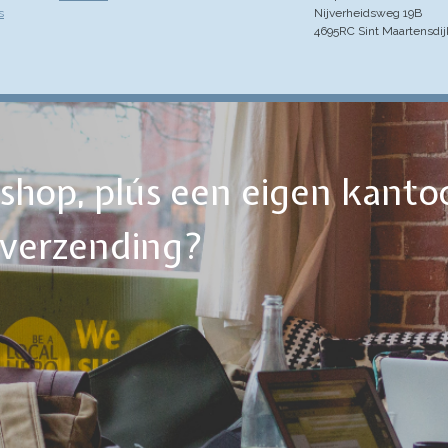
s
Nijverheidsweg 19B
4695RC Sint Maartensdij
ebshop, plús een eigen kanto
tverzending?