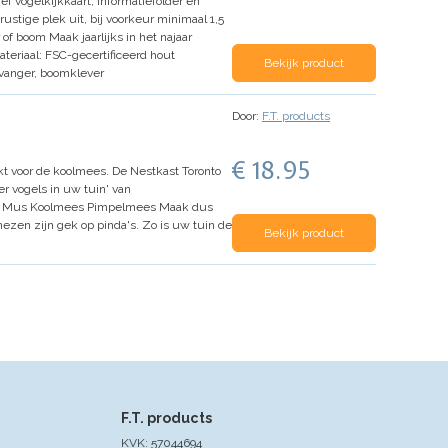
ief vogelkijkkaart, informatiefolder en
rustige plek uit, bij voorkeur minimaal 1,5
 of boom
Maak jaarlijks in het najaar
ateriaal:
FSC-gecertificeerd hout
Bekijk product
vanger, boomklever
Door:
F.T. products
€ 18.95
kt voor de koolmees.
De Nestkast Toronto
r vogels in uw tuin' van
Mus
Koolmees
Pimpelmees
Maak dus
ezen zijn gek op pinda's. Zo is uw tuin de
Bekijk product
F.T. products
KVK: 57044694