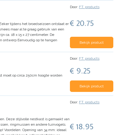
Door:
F.T. products
€ 20.75
ker tijdens het broedseizoen ontstaat er
elmees maar al te graag gebruik van een
jn ca. 18 x 15 x 27 centimeter.
De
n ontwerp
Eenvoudig op te hangen
Bekijk product
Door:
F.T. products
€ 9.25
st moet op circa 250cm hoogte worden
Bekijk product
Door:
F.T. products
n. Deze stijlvolle nestkast is gemaakt van
€ 18.95
ussen, ringmussen en andere tuinvogels.
op!
Voordelen:
Opening van 34 mm: ideaal