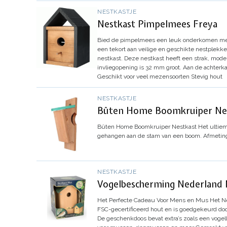
NESTKASTJE
Nestkast Pimpelmees Freya
Bied de pimpelmees een leuk onderkomen met
een tekort aan veilige en geschikte nestplekk
nestkast.
Deze nestkast heeft een strak, mode
invliegopening is 32 mm groot.
Aan de achterka
Geschikt voor veel mezensoorten
Stevig hout
NESTKASTJE
Bûten Home Boomkruiper Ne
Bûten Home Boomkruiper Nestkast
Het ultiem
gehangen aan de stam van een boom.
Afmeting
NESTKASTJE
Vogelbescherming Nederland
Het Perfecte Cadeau Voor Mens en Mus
Het Ne
FSC-gecertificeerd hout en is goedgekeurd do
De geschenkdoos bevat extra’s zoals een vogelki