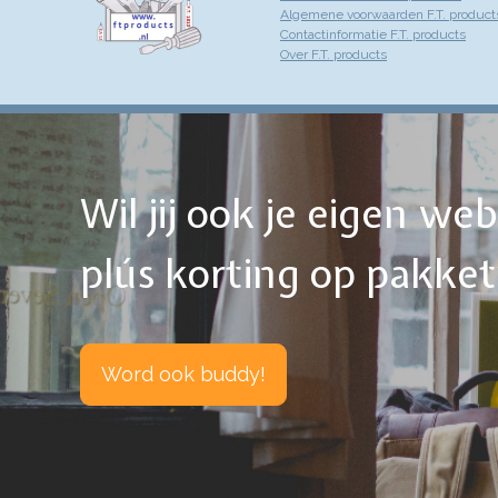
Algemene voorwaarden F.T. product
Contactinformatie F.T. products
Over F.T. products
Wil jij ook je eigen w
plús korting op pakke
Word ook buddy!