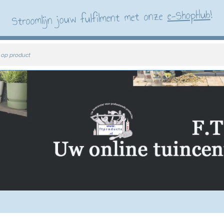
!
e-ShopHub
Stroomlijn jouw fulfilment met onze
 op product