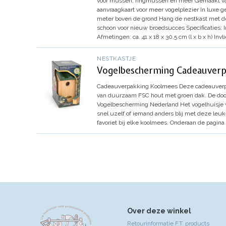
voor mussen, ringmussen en meer
Gemaakt v
aanvraagkaart voor meer vogelplezier
In luxe 
meter boven de grond
Hang de nestkast met de
schoon voor nieuw broedsucces
Specificaties:
Afmetingen:
ca. 41 x 18 x 30,5 cm (l x b x h)
Invl
NESTKASTJE
Vogelbescherming Cadeauverp
Cadeauverpakking Koolmees
Deze cadeauverpa
van duurzaam FSC hout met groen dak.
De doo
Vogelbescherming Nederland
Het vogelhuisje 
snel uzelf of iemand anders blij met deze leuk
favoriet bij elke koolmees. Onderaan de pagina 
Over deze winkel
Retourinformatie F.T. products