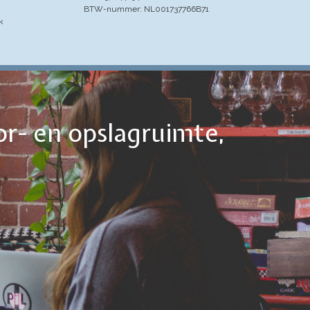
BTW-nummer: NL001737766B71
k
or- en opslagruimte,