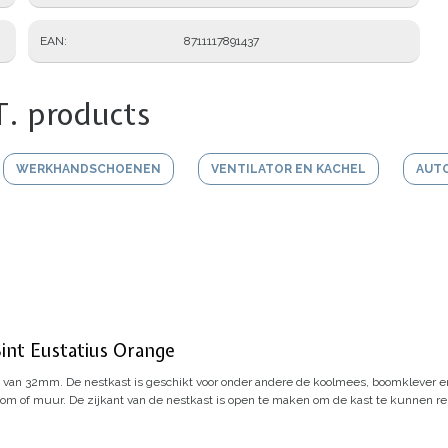
EAN
8711117891437
T. products
WERKHANDSCHOENEN
VENTILATOR EN KACHEL
AUT
int Eustatius Orange
ng van 32mm.
De nestkast is geschikt voor onder andere de koolmees, boomklever 
om of muur. De zijkant van de nestkast is open te maken om de kast te kunnen re