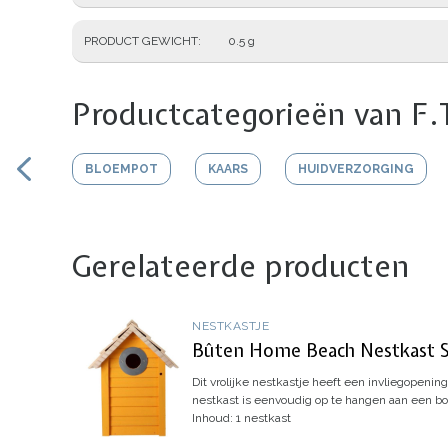
PRODUCT GEWICHT
0.5 g
Productcategorieën van F.
BLOEMPOT
KAARS
HUIDVERZORGING
Gerelateerde producten
NESTKASTJE
Bûten Home Beach Nestkast S
Dit vrolijke nestkastje heeft een invliegopeni
nestkast is eenvoudig op te hangen aan een bo
Inhoud: 1 nestkast