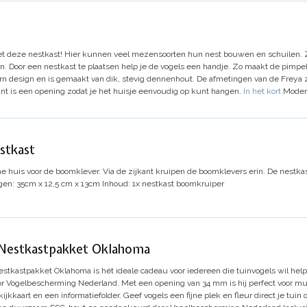
 deze nestkast!
Hier kunnen veel mezensoorten hun nest bouwen en schuilen. Ze
en. Door een nestkast te plaatsen help je de vogels een handje. Zo maakt de pimp
rn design en is gemaakt van dik, stevig dennenhout.
De afmetingen van de Freya zi
nt is een opening zodat je het huisje eenvoudig op kunt hangen.
In het kort
Moder
stkast
e huis voor de boomklever. Via de zijkant kruipen de boomklevers erin.
De nestka
en: 35cm x 12,5 cm x 13cm
Inhoud: 1x nestkast boomkruiper
 Nestkastpakket Oklahoma
stkastpakket Oklahoma is hét ideale cadeau voor iedereen die tuinvogels wil helpe
or Vogelbescherming Nederland. Met een opening van 34 mm is hij perfect voor m
jkkaart en een informatiefolder. Geef vogels een fijne plek en fleur direct je tuin 