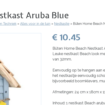
tkast Aruba Blue
en Techniek
Alles voor in de tuin
Nestkastje
Bûten Home Beach Ne
€ 10.45
Bûten Home Beach Nestkast 
Leuke nestkast Beach look m
van 32mm.
Eenvoudig op te hangen aan e
het nestkastje eenvoudig scho
bijvoorbeeld boomklevers, mu
Afmetingen: 24 cm x 18cm x 
Inhoud: 1 nestkast Beach arub