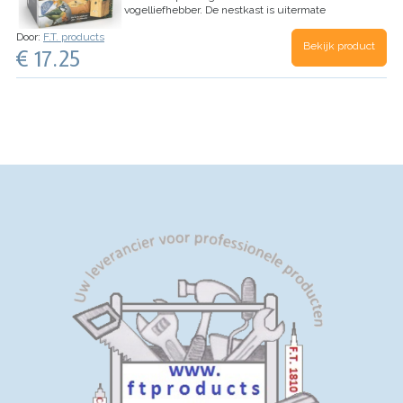
Koolmezen zijn gek op pinda's. Zo is uw tuin de
vogelliefhebber. De nestkast is uitermate
favoriet bij elke koolmees. Onderaan de pagina
geschikt voor de pimpelmees.
De Nestkast
vindt u de pindasilo en de inhoud.
Door:
F.T. products
Portland van duurzaam FSC hout met groen dak.
Bekijk product
€ 17.25
De doos bevat leuke extra's zoals:
De
vogelkijkkaart
De informatiefolder
De brochure
'Meer vogels in uw tuin' van Vogelbescherming
Nederland
Het vogelhuisje wordt geleverd met
bevestigingsmateriaal.
De cadeauverpakking is
er in 3 soorten:
Mus
Koolmees
Pimpelmees
Maak dus snel uzelf of iemand anders blij met
deze leuke box.
En wilt u de pimpelmees extra
verwennen? Neem dan de startset vetblokken
erbij. Pimpelmezen zijn gek op vetblokken. Zo is
uw tuin de favoriet bij elke pimpelmees. Bestel
de startset vetblokken
hier