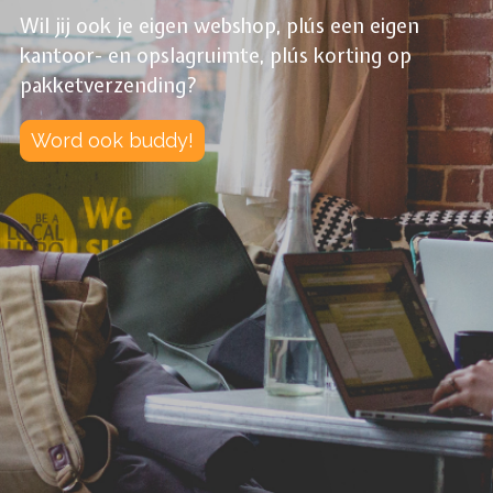
Wil jij ook je eigen webshop, plús een eigen
kantoor- en opslagruimte, plús korting op
pakketverzending?
Word ook buddy!