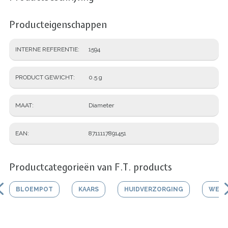
Producteigenschappen
INTERNE REFERENTIE
1594
PRODUCT GEWICHT
0.5 g
MAAT
Diameter
EAN
8711117891451
Productcategorieën van F.T. products
BLOEMPOT
KAARS
HUIDVERZORGING
WERK