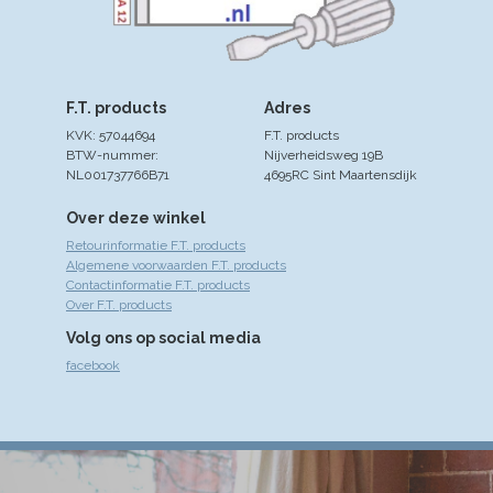
F.T. products
Adres
KVK: 57044694
F.T. products
BTW-nummer:
Nijverheidsweg 19B
NL001737766B71
4695RC Sint Maartensdijk
Over deze winkel
Retourinformatie F.T. products
Algemene voorwaarden F.T. products
Contactinformatie F.T. products
Over F.T. products
Volg ons op social media
facebook