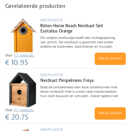
Gerelateerde producten
NESTKASTJE
Bûten Home Beach Nestkast Sint
Eustatius Orange
Dit vrolijke nestkastje heeft een invliegopening
van 32mm.
De nestkast is geschikt voor onder
andere de koolmees, boomklever en mussen.
Gemaakt van FSC hout.
De nestkast is
Door:
F.T. products
eenvoudig op te hangen aan een boom of muur.
Bekijk product
€ 10.95
De zijkant van de nestkast is open te maken om
de kast te kunnen reinigen.
Afmetingen: 24 x 18
x 15 cm
Inhoud: 1 nestkast
NESTKASTJE
Nestkast Pimpelmees Freya
Bied de pimpelmees een leuk onderkomen met
deze nestkast!
Hier kunnen veel mezensoorten
hun nest bouwen en schuilen. Zeker tijdens het
broedseizoen ontstaat er een tekort aan veilige
en geschikte nestplekken. Door een nestkast te
plaatsen help je de vogels een handje. Zo maakt
Door:
F.T. products
Bekijk product
de pimpelmees maar al te graag gebruik van een
€ 20.75
nestkast.
Deze nestkast heeft een strak, modern
design en is gemaakt van dik, stevig
dennenhout.
De afmetingen van de Freya zijn ca.
NESTKASTJE