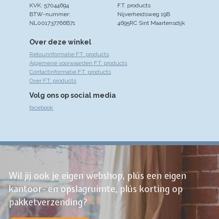
KVK: 57044694
F.T. products
BTW-nummer:
Nijverheidsweg 19B
NL001737766B71
4695RC Sint Maartensdijk
Over deze winkel
Retourinformatie F.T. products
Algemene voorwaarden F.T. products
Contactinformatie F.T. products
Over F.T. products
Volg ons op social media
facebook
Wil jij ook je eigen webshop, plús een eigen
kantoor- en opslagruimte, plús korting op
pakketverzending?