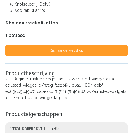
Knolselderij (Dolvi)
Koolrabi (Lanro)
6 houten steeketiketten
1 potlood
Ga naar de webshop
Productbeschrijving
<!-- Begin eTrusted widget tag --> <etrusted-widget data-
etrusted-widget-id="wdg-f1e2bf51-e0a1-4864-abbf-
ec69cb9c49b7" data-sku="8711117840862"></etrusted-widget>
<!-- End eTrusted widget tag -->
Producteigenschappen
INTERNE REFERENTIE
1787