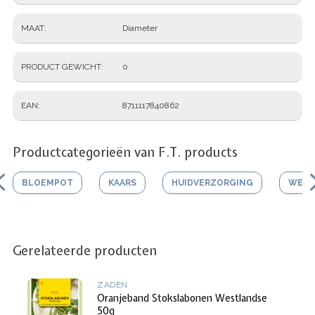
MAAT
Diameter
PRODUCT GEWICHT
0
EAN
8711117840862
Productcategorieën van F.T. products
BLOEMPOT
KAARS
HUIDVERZORGING
WERK
Gerelateerde producten
ZADEN
Oranjeband Stokslabonen Westlandse
50g