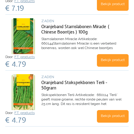
Door:
F.T. products
doosje: 100 gram
Botanische naam:
Phaseolus
Bekijk product
€ 7.19
vulgaris
ZADEN
Oranjeband Stamslabonen Miracle (
Chinese Boontjes ) 100g
Stamslabonen Miracle
Artikelcode:
660144
Stamslabonen Miracle is een verbeterd
bonenras, worden ook wel Chinese boontjes
genoemd, met ronde, rechte bonen van ca. 10 –
Door:
F.T. products
12 cm, die prima smaken.
De zeer uniforme
Bekijk product
€ 4.79
donkere peulen zijn extra fijn.
Het gewas is
bestand tegen minder goede
weersomstandigheden.
De peulen moeten jong
geplukt worden, dan zijn ze het lekkerst.
ZADEN
Zaadkenmerken:
Zaden per gram 5 stuks
Inhoud
Oranjeband Stokspekbonen Terli -
doosje: 100 gram
Botanische naam: Phaseolus
50gram
vulgaris
Stokspekbonen Terli
Artikelcode
:
660114
‘Terli’
geeft mooie groene, rechte ronde peulen van wel
25 cm lang. Dit ras is resistent tegen het
rolmozaïek virus en vlekkenziekte.
Inhoud
Door:
F.T. products
doosje: 50g
Botanische naam:
Phaseolus
Bekijk product
€ 4.79
vulgaris