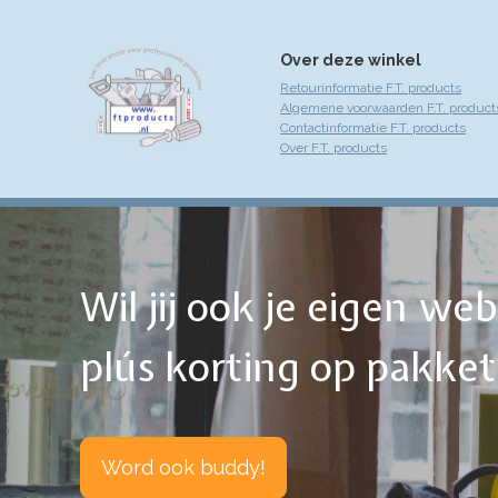
Over deze winkel
Retourinformatie F.T. products
Algemene voorwaarden F.T. product
Contactinformatie F.T. products
Over F.T. products
Wil jij ook je eigen w
plús korting op pakke
Word ook buddy!