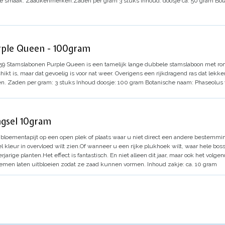
e smaak.
Zaadkenmerken:
Zaden per gram 3 stuks
Inhoud: doosje ca. 50 gram
Bot
ple Queen - 100gram
59
Stamslabonen Purple Queen is een tamelijk lange dubbele stamslaboon met rond
chikt is, maar dat gevoelig is voor nat weer. Overigens een rijkdragend ras dat le
en.
Zaden per gram: 3 stuks
Inhoud doosje: 100 gram
Botanische naam
:
Phaseolus 
gsel 10gram
 bloementapijt op een open plek of plaats waar u niet direct een andere bestemmin
 kleur in overvloed wilt zien.
Of wanneer u een rijke plukhoek wilt, waar hele bo
rjarige planten.
Het effect is fantastisch. En niet alleen dit jaar, maar ook het volgend
emen laten uitbloeien zodat ze zaad kunnen vormen.
Inhoud zakje: ca. 10 gram