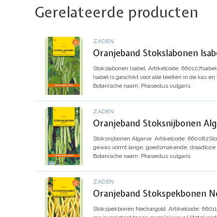
Gerelateerde producten
ZADEN
Oranjeband Stokslabonen Isab
Stokslabonen Isabel.
Artikelcode: 660107
Isabel
Isabel is geschikt voor alle teelten in de kas en
Botanische naam: Phaseolus vulgaris
ZADEN
Oranjeband Stoksnijbonen Alg
Stoksnijbonen Algarve
Artikelcode: 660082
Sto
gewas vormt lange, goedsmakende, draadloze
Botanische naam: Phaseolus vulgaris
ZADEN
Oranjeband Stokspekbonen N
Stokspekbonen Neckargold.
Artikelcode: 6601