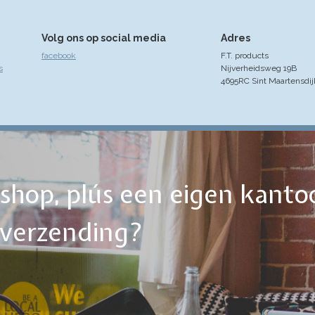
Volg ons op social media
Adres
facebook
F.T. products
s
Nijverheidsweg 19B
4695RC Sint Maartensdij
ebshop, plús een eigen kanto
tverzending?