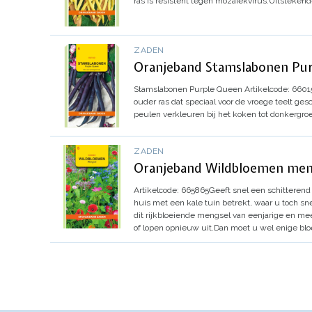
ras is resistent tegen mozaïekvirus.
Uitstekend
ZADEN
Oranjeband Stamslabonen Pur
Stamslabonen Purple Queen
Artikelcode
:
6601
ouder ras dat speciaal voor de vroege teelt ges
peulen verkleuren bij het koken tot donkergro
ZADEN
Oranjeband Wildbloemen men
Artikelcode: 665865
Geeft snel een schitterend
huis met een kale tuin betrekt, waar u toch snel
dit rijkbloeiende mengsel van eenjarige en mee
of lopen opnieuw uit.
Dan moet u wel enige blo