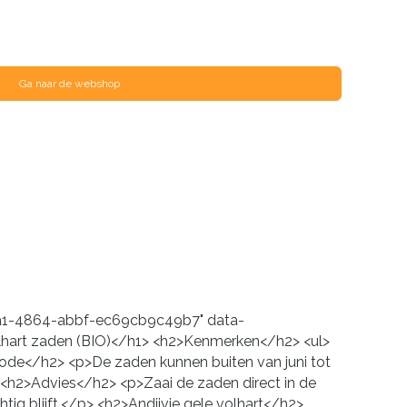
Ga naar de webshop
e0a1-4864-abbf-ec69cb9c49b7" data-
olhart zaden (BIO)</h1> <h2>Kenmerken</h2> <ul>
riode</h2> <p>De zaden kunnen buiten van juni tot
<h2>Advies</h2> <p>Zaai de zaden direct in de
ig blijft.</p> <h2>Andijvie gele volhart</h2>