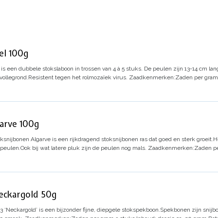
el 100g
 is een dubbele stokslaboon in trossen van 4 à 5 stuks. De peulen zijn 13-14 cm lan
 vollegrond.
Resistent tegen het rolmozaïek virus.
Zaadkenmerken:
Zaden per gram
arve 100g
ksnijbonen Algarve is een rijkdragend stoksnijbonen ras dat goed en sterk groeit.
H
 peulen.
Ook bij wat latere pluk zijn de peulen nog mals.
Zaadkenmerken:
Zaden pe
eckargold 50g
13
‘Neckargold’ is een bijzonder fijne, diepgele stokspekboon.
Spekbonen zijn snijb