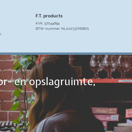
F.T. products
KVK: 57044694
BTW-nummer: NL001737766B71
k
or- en opslagruimte,