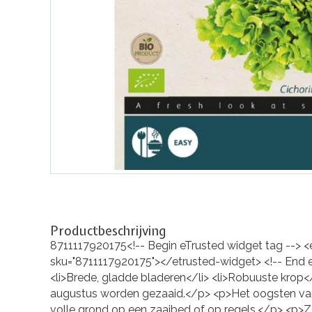
Productbeschrijving
8711117920175<!-- Begin eTrusted widget tag -->
sku="8711117920175"></etrusted-widget> <!-- End 
<li>Brede, gladde bladeren</li> <li>Robuuste krop<
augustus worden gezaaid.</p> <p>Het oogsten van
volle grond op een zaaibed of op regels.</p> <p>Z