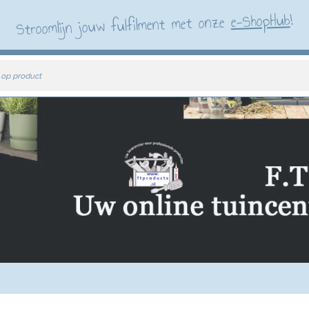
!
e-ShopHub
Stroomlijn jouw fulfilment met onze
 op product