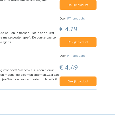
anische naam: Phaseolus vulgaris
Bekijk product
Door:
F.T. products
€ 4.79
e peulen in trossen. Het is een al wat
kkere malse peulen geeft. De donkerpaarse
vulgaris
Bekijk product
Door:
F.T. products
€ 4.49
g voor heeft.
Maar ook als u een nieuw
ssen meerjarige bloemen afkomen.
Zaai dan
 jaar.
Want de planten zaaien zichzelf uit
Bekijk product