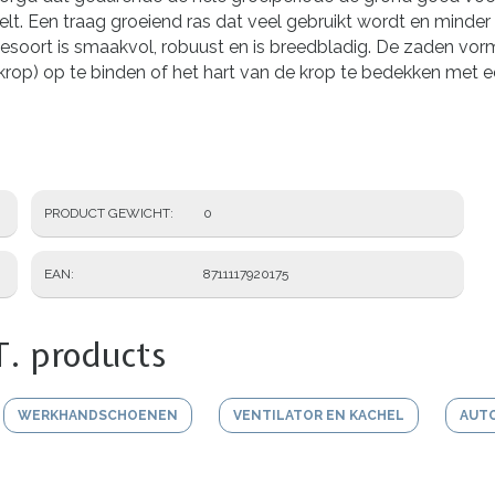
lt. Een traag groeiend ras dat veel gebruikt wordt en minder g
esoort is smaakvol, robuust en is breedbladig. De zaden vor
rop) op te binden of het hart van de krop te bedekken met e
PRODUCT GEWICHT
0
EAN
8711117920175
T. products
WERKHANDSCHOENEN
VENTILATOR EN KACHEL
AUT