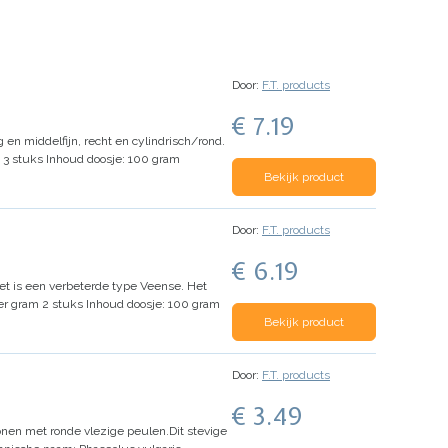
Door:
F.T. products
€ 7.19
g en middelfijn, recht en cylindrisch/rond.
 3 stuks
Inhoud doosje: 100 gram
Bekijk product
Door:
F.T. products
€ 6.19
et is een verbeterde type Veense. Het
r gram 2 stuks
Inhoud doosje: 100 gram
Bekijk product
Door:
F.T. products
€ 3.49
onen met ronde vlezige peulen.
Dit stevige