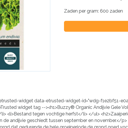
Zaden per gram: 600 zaden
 <etrusted-widget data-etrusted-widget-id="wdg-f1e2bf51-
eTrusted widget tag --><h1>Buzzy® Organic Andijvie Gele V
/li> <li>Bestand tegen vochtige herfst</li> </ul> <h2>Zaaipe
 de andijvie geschiedt tussen september en november.</p> 
orgd dat gedurende de hele groeiperiode de grond goed vocht