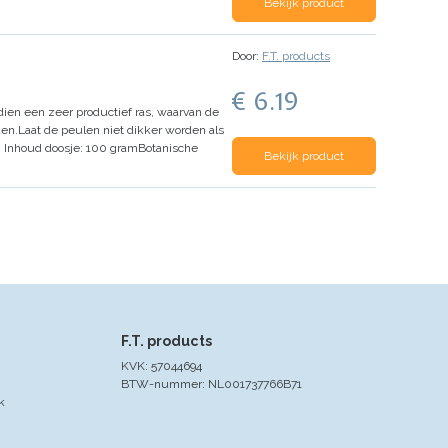
Bekijk product
Door:
F.T. products
€ 6.19
dien een zeer productief ras, waarvan de
den.
Laat de peulen niet dikker worden als
.
Inhoud doosje: 100 gram
Botanische
Bekijk product
F.T. products
KVK: 57044694
BTW-nummer: NL001737766B71
k