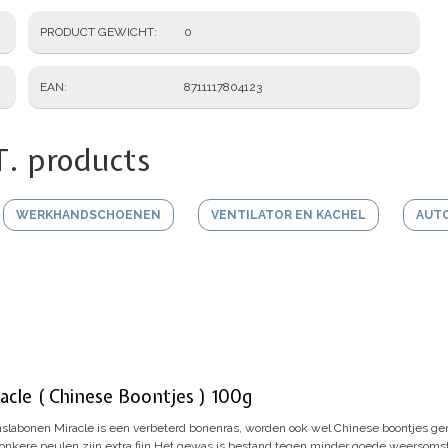
PRODUCT GEWICHT
0
EAN
8711117804123
T. products
WERKHANDSCHOENEN
VENTILATOR EN KACHEL
AUT
cle ( Chinese Boontjes ) 100g
slabonen Miracle is een verbeterd bonenras, worden ook wel Chinese boontjes ge
nkere peulen zijn extra fijn.
Het gewas is bestand tegen minder goede weersoms