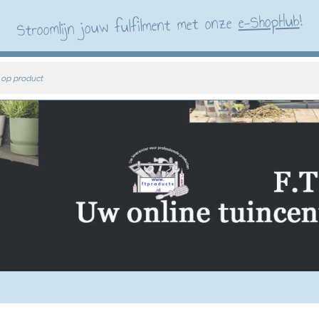
!
e-ShopHub
Stroomlijn jouw fulfilment met onze
 op product