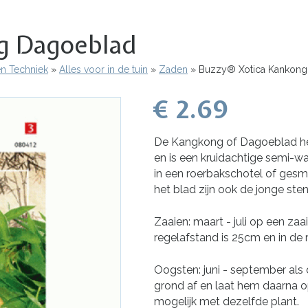
g Dagoeblad
en Techniek
Alles voor in de tuin
Zaden
Buzzy® Xotica Kankong
€ 2.69
De Kangkong of Dagoeblad he
en is een kruidachtige semi-w
in een roerbakschotel of ges
het blad zijn ook de jonge ste
Zaaien: maart - juli op een zaa
regelafstand is 25cm en in de
Oogsten: juni - september als
grond af en laat hem daarna o
mogelijk met dezelfde plant.