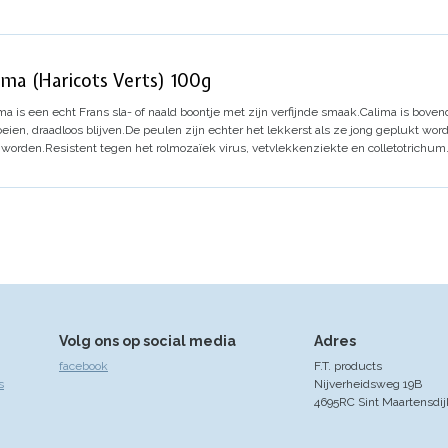
ma (Haricots Verts) 100g
ma is een echt Frans sla- of naald boontje met zijn verfijnde smaak.
Calima is boven
ien, draadloos blijven.
De peulen zijn echter het lekkerst als ze jong geplukt wor
 worden.
Resistent tegen het rolmozaïek virus, vetvlekkenziekte en colletotrichum
Volg ons op social media
Adres
facebook
F.T. products
s
Nijverheidsweg 19B
4695RC Sint Maartensdij