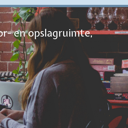
or- en opslagruimte,