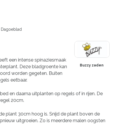
 Dagoeblad
eft een intense spinaziesmaak
Buzzy zaden
aterplant. Deze bladgroente kan
moord worden gegeten. Buiten
ngels eetbaar.
ibed en daarna uitplanten op regels of in rijen. De
 regel 20cm.
 de plant 30cm hoog is. Snijd de plant boven de
pnieuw uitgroeien. Zo is meerdere malen oogsten