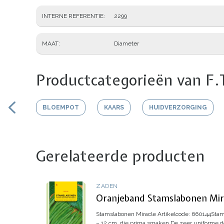
INTERNE REFERENTIE
2299
MAAT
Diameter
Productcategorieën van F.
BLOEMPOT
KAARS
HUIDVERZORGING
Gerelateerde producten
ZADEN
Oranjeband Stamslabonen Mira
Stamslabonen Miracle
Artikelcode: 660144
Stam
– 12 cm, die prima smaken.
De zeer uniforme do