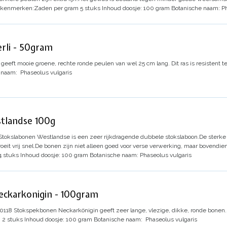
kenmerken:
Zaden per gram 5 stuks
Inhoud doosje: 100 gram
Botanische naam: Ph
rli - 50gram
i’ geeft mooie groene, rechte ronde peulen van wel 25 cm lang. Dit ras is resistent 
e naam:
Phaseolus vulgaris
tlandse 100g
Stokslabonen Westlandse is een zeer rijkdragende dubbele stokslaboon.
De sterke
eit vrij snel.
De bonen zijn niet alleen goed voor verse verwerking, maar bovendie
4 stuks
Inhoud doosje: 100 gram
Botanische naam: Phaseolus vulgaris
ckarkonigin - 100gram
0118
Stokspekbonen Neckarkönigin geeft zeer lange, vlezige, dikke, ronde bonen. 
 2 stuks
Inhoud doosje: 100 gram
Botanische naam: Phaseolus vulgaris