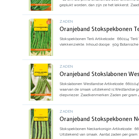
geplukt worden, dan zijn ze het lekkerst.
Zaad
ZADEN
Oranjeband Stokspekbonen Te
Stokspekbonen Terli
Artikelcode
:
660114
‘Terl
vlekkenziekte.
Inhoud doosje: 50g
Botanisch
ZADEN
Oranjeband Stokslabonen Wes
Stokslabonen Westlandse
Artikelcode: 660104
waarvan de smaak uitstekend is.
Westlandse gro
diepvriezer.
Zaadkenmerken:
Zaden per gram 
ZADEN
Oranjeband Stokspekbonen Ne
Stokspekbonen Neckarkonigin
Artikelcode
: 66
Uitstekend van smaak.
Aantal zaden per gram: