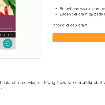
Botanische naam: Ipomoe
Zaden per gram: 25 zaden
Inhoud: circa 3 gram
dget data-etrusted-widget-id="wdg-f1e2bf51-e0a1-4864-abb
->