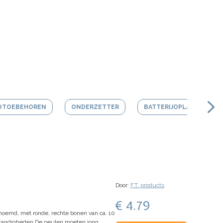
OTOEBEHOREN
ONDERZETTER
BATTERIJOPLADER
Door:
F.T. products
€ 4.79
noemd, met ronde, rechte bonen van ca. 10
tandigheden.
De peulen moeten jong