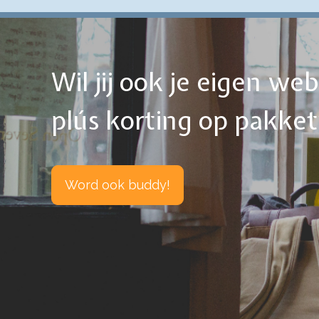
Wil jij ook je eigen w
plús korting op pakke
Word ook buddy!