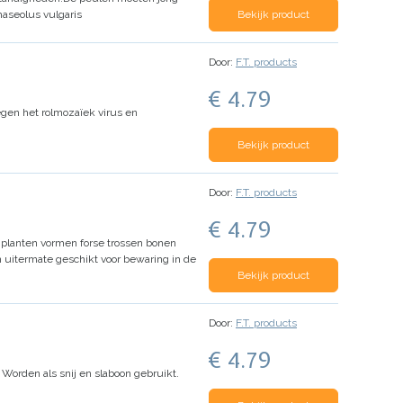
aseolus vulgaris
Bekijk product
Door:
F.T. products
€ 4.79
tegen het rolmozaïek virus en
Bekijk product
Door:
F.T. products
€ 4.79
 planten vormen forse trossen bonen
n uitermate geschikt voor bewaring in de
Bekijk product
Door:
F.T. products
€ 4.79
Worden als snij en slaboon gebruikt.