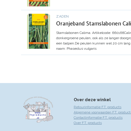
ZADEN
Oranjeband Stamslabonen Cali
Stamslabonen Calima.
Artikelcode: 660166
Cali
donkergroene peulen, ook als ze langer doorgroe
een balpen.
De peulen kunnen wel 20 cm lang
naam: Phaseolus vulgaris
Over deze winkel
Retourinformatie F.T. products
Algemene voorwaarden F.T. product
Contactinformatie F.T. products
Over F.T. products