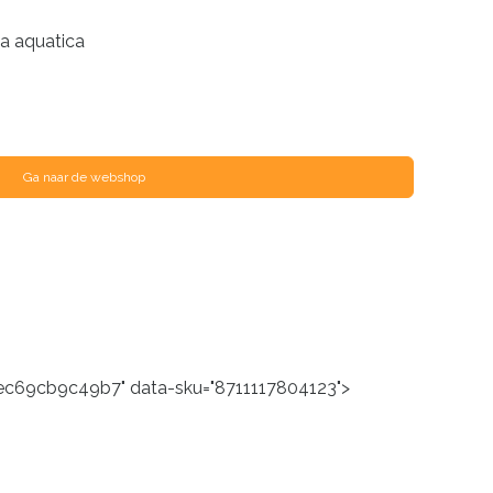
a aquatica
Ga naar de webshop
f-ec69cb9c49b7" data-sku="8711117804123">