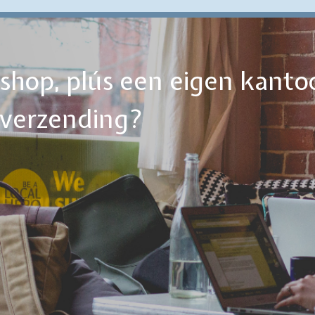
ebshop, plús een eigen kanto
tverzending?