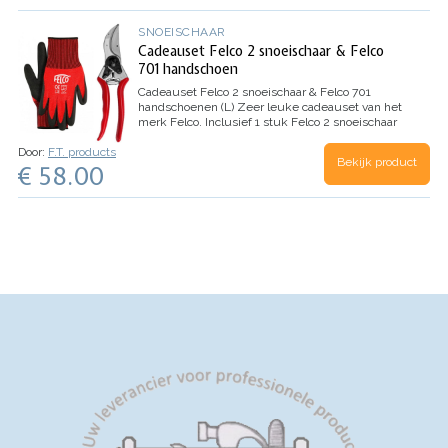
verpakking: 1 x elektrische snoeischaar (zonder
een antikleeflaag.
Inhoud: 1 x takkenschaar
accusteel BS140eM)
RR650
SNOEISCHAAR
Cadeauset Felco 2 snoeischaar & Felco
701 handschoen
Cadeauset Felco 2 snoeischaar & Felco 701
handschoenen (L)
Zeer leuke cadeauset van het
merk Felco.
Inclusief 1 stuk Felco 2 snoeischaar
en 1 paar Felco 701 handschoenen (maat L).
Door:
F.T. products
Verpakt als een set dus ideaal om cadeau te
Bekijk product
€ 58.00
geven aan familie, vrienden of natuurlijk jezelf.
De favoriete snoeischaar van elke tuinder.