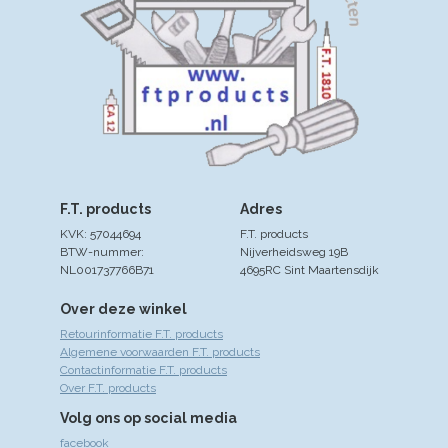
F.T. products
Adres
KVK: 57044694
F.T. products
BTW-nummer:
Nijverheidsweg 19B
NL001737766B71
4695RC Sint Maartensdijk
Over deze winkel
Retourinformatie F.T. products
Algemene voorwaarden F.T. products
Contactinformatie F.T. products
Over F.T. products
Volg ons op social media
facebook