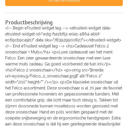
Ga naar de webshop
Productbeschrijving
<!-- Begin eTrusted widget tag --> <etrusted-widget data-
etrusted-widget-id="wdg-f1e2bf51-e0a1-4864-abbf-
ec69cb9c49b7" data-sku="783929900827"></etrusted-widget>
<!-- End eTrusted widget tag --> <h1>Cadeauset Felco 2
snoeischaar + Muts</h1> <p>Luxe cadeauset van het merk
Felco. Een zeer gewaardeerde snoeischaar met een luxe
warme muts cadeau. Ga goed voorbereid de tuin in!</p>
<h2>Felco 2 snoeischaar</h2> <p><img src="{{media
url=wysiwyg/Felco_2_snoeischaar.jpg}}" alt="Felco 2"
width="200" height="" /></p> <p>De klassieke snoeischaar uit
het Felco assortiment. Deze snoeischaar is al 70 jaar de favoriet
van professionele hoveniers en gepassioneerde tuinders. Met
een comfortable grip, die licht maar toch stevig is. Takken tot
25mm doorsnede kunnen moeiteloos worden gesnoeid met
deze snoeischaar. Hand en pols worden gespaard met de
soepele snijbeweging en de ergonomische handgrepen. Extra
aan deze snoeischaar is dat hij een geintegreerde draadsnijder