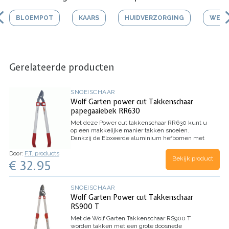
BLOEMPOT
KAARS
HUIDVERZORGING
WERK
Gerelateerde producten
SNOEISCHAAR
Wolf Garten power cut Takkenschaar
papegaaiebek RR630
Met deze Power cut takkenschaar RR630 kunt u
op een makkelijke manier takken snoeien.
Dankzij de Eloxeerde aluminium hefbomen met
ergonomische 1-K kunststof handgrepen is de
Door:
F.T. products
takkenschaar goed vast te houden en heeft u
Bekijk product
€ 32.95
voldoende grip.
De messen zijn voorzien van een
anti kleeflaag.
Met stootbuffers en gecoate
stelen.
Lengte: 63 cm
Inhoud: 1 stuks
SNOEISCHAAR
Wolf Garten Power cut Takkenschaar
RS900 T
Met de Wolf Garten Takkenschaar RS900 T
worden takken met een grote doosnede