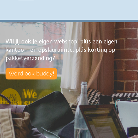
Wil jij ook je eigen webshop, plús een eigen
kantoor- en opslagruimte, plús korting op
pakketverzending?
Word ook buddy!