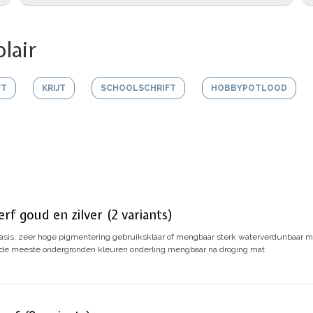
lair
FT
KRIJT
SCHOOLSCHRIFT
HOBBYPOTLOOD
rf goud en zilver (2 variants)
asis,
zeer hoge pigmentering
gebruiksklaar of mengbaar
sterk waterverdunbaar me
 de meeste ondergronden
kleuren onderling mengbaar
na droging mat