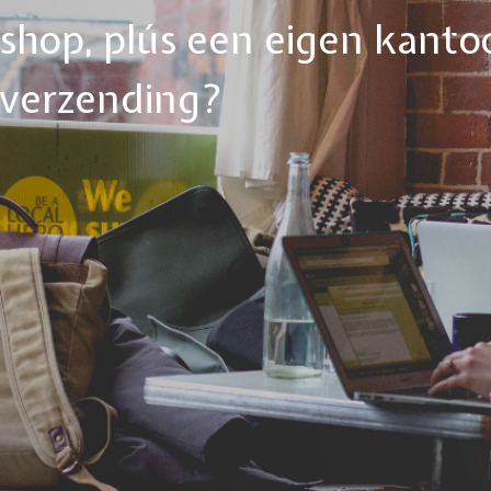
ebshop, plús een eigen kanto
tverzending?