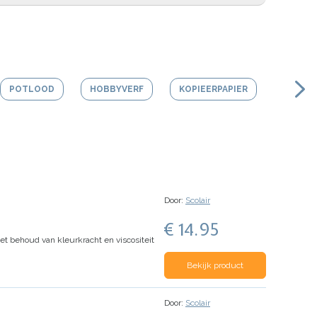
POTLOOD
HOBBYVERF
KOPIEERPAPIER
VERSTU
Door:
Scolair
€ 14.95
t behoud van kleurkracht en viscositeit
Bekijk product
Door:
Scolair