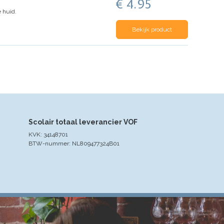
€ 4.95
 huid.
Bekijk product
Scolair totaal leverancier VOF
KVK: 34148701
BTW-nummer: NL809477324B01