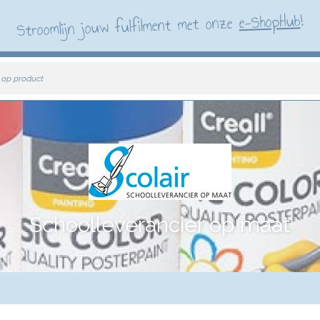
!
e-ShopHub
Stroomlijn jouw fulfilment met onze
 op product
Schoolleverancier op maat