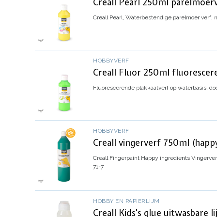
Creall Pearl 250ml parelmoerv
Creall Pearl,
Waterbestendige parelmoer verf, n
HOBBYVERF
Creall Fluor 250ml fluorescer
Fluorescerende plakkaatverf op waterbasis,
do
HOBBYVERF
Creall vingerverf 750ml (happy
Creall Fingerpaint Happy ingredients
Vingerver
71-7
HOBBY EN PAPIERLIJM
Creall Kids's glue uitwasbare li