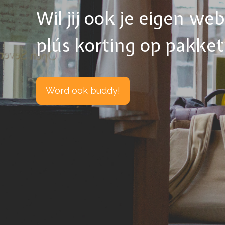
Wil jij ook je eigen w
plús korting op pakke
Word ook buddy!