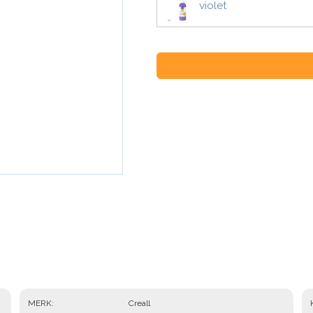
violet
MERK
Creall