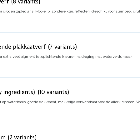
erf (8 variants)
a drogen zijdeglans.
Mooie, bijzondere kleureffecten.
Geschikt voor stempel-, dru
ende plakkaatverf (7 variants)
or extra veel pigment fel oplichtende kleuren
na droging mat
waterverdunbaar
 ingredients) (10 variants)
f op waterbasis, goede dekkracht, makkelijk verwerkbaar voor de allerkleinsten.
Vo
jm (2 variants)