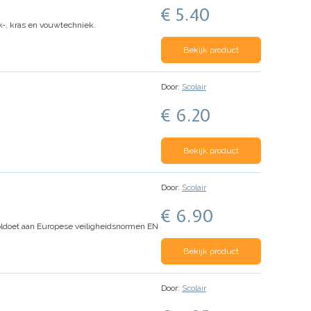
€ 5.40
k-, kras en vouwtechniek.
Bekijk product
Door:
Scolair
€ 6.20
Bekijk product
Door:
Scolair
€ 6.90
ldoet aan Europese veiligheidsnormen EN
Bekijk product
Door:
Scolair