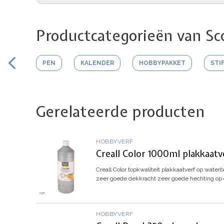
Productcategorieën van Sco
PEN
KALENDER
HOBBYPAKKET
STI
Gerelateerde producten
HOBBYVERF
Creall Color 1000ml plakkaatve
Creall Color topkwaliteit plakkaatverf op waterb
zeer goede dekkracht
zeer goede hechting op
HOBBYVERF