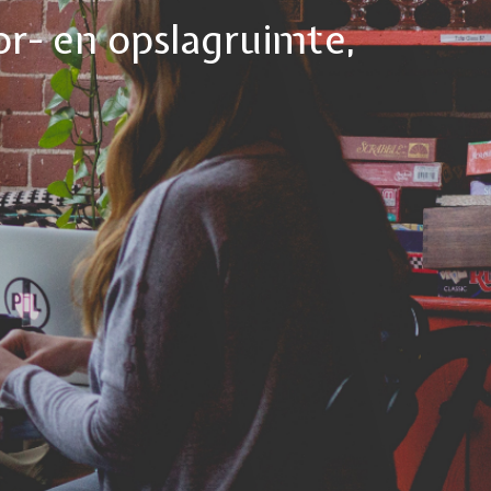
or- en opslagruimte,