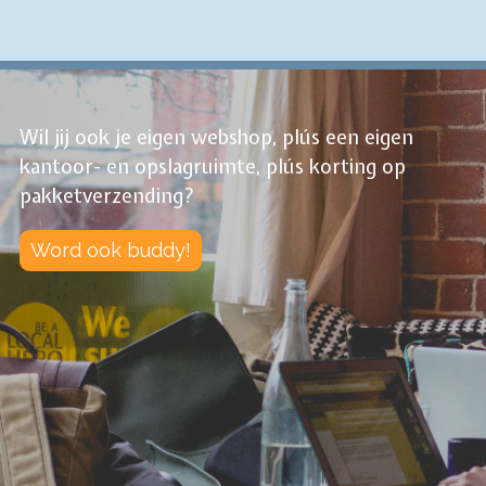
Wil jij ook je eigen webshop, plús een eigen
kantoor- en opslagruimte, plús korting op
pakketverzending?
Word ook buddy!