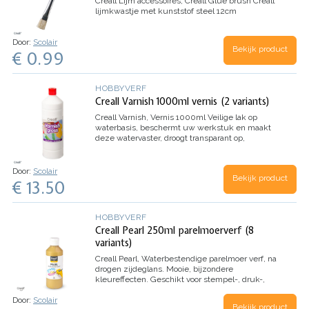
Creall Lijm accessoires, Creall Glue brush
Creall
lijmkwastje met kunststof steel 12cm
Door:
Scolair
Bekijk product
€ 0.99
HOBBYVERF
Creall Varnish 1000ml vernis (2 variants)
Creall Varnish, Vernis 1000ml
Veilige lak op
waterbasis, beschermt uw werkstuk en maakt
deze watervaster, droogt transparant op,
verkrijgbaar in mat en glans
Door:
Scolair
Bekijk product
€ 13.50
HOBBYVERF
Creall Pearl 250ml parelmoerverf (8
variants)
Creall Pearl,
Waterbestendige parelmoer verf, na
drogen zijdeglans.
Mooie, bijzondere
kleureffecten.
Geschikt voor stempel-, druk-,
kras en vouwtechniek.
Door:
Scolair
Bekijk product