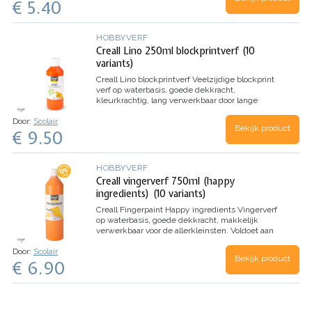
€ 5.40
HOBBYVERF
Creall Lino 250ml blockprintverf (10
variants)
Creall Lino blockprintverf
Veelzijdige blockprint
verf op waterbasis, goede dekkracht,
kleurkrachtig, lang verwerkbaar door lange
droogtijd
Door:
Scolair
Bekijk product
€ 9.50
HOBBYVERF
Creall vingerverf 750ml (happy
ingredients) (10 variants)
Creall Fingerpaint Happy ingredients
Vingerverf
op waterbasis, goede dekkracht, makkelijk
verwerkbaar voor de allerkleinsten.
Voldoet aan
Europese veiligheidsnormen EN 71-7
Door:
Scolair
Bekijk product
€ 6.90