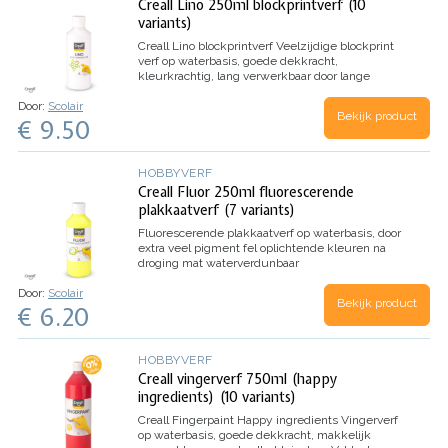
Creall Lino 250ml blockprintverf (10
variants)
Creall Lino blockprintverf
Veelzijdige blockprint
verf op waterbasis, goede dekkracht,
kleurkrachtig, lang verwerkbaar door lange
droogtijd
Door:
Scolair
Bekijk product
€ 9.50
HOBBYVERF
Creall Fluor 250ml fluorescerende
plakkaatverf (7 variants)
Fluorescerende plakkaatverf op waterbasis,
door
extra veel pigment fel oplichtende kleuren
na
droging mat
waterverdunbaar
Door:
Scolair
Bekijk product
€ 6.20
HOBBYVERF
Creall vingerverf 750ml (happy
ingredients) (10 variants)
Creall Fingerpaint Happy ingredients
Vingerverf
op waterbasis, goede dekkracht, makkelijk