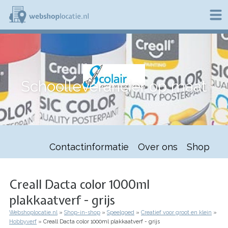
Overslaan
en
naar
de
W
inhoud
e
gaan
b
s
h
Schoolleverancier op maat
o
p
l
o
c
a
t
Contactinformatie
Over ons
Shop
i
e
.
n
Creall Dacta color 1000ml
l
plakkaatverf - grijs
Webshoplocatie.nl
Shop-in-shop
Speelgoed
Creatief voor groot en klein
Kruimelpad
Hobbyverf
Creall Dacta color 1000ml plakkaatverf - grijs