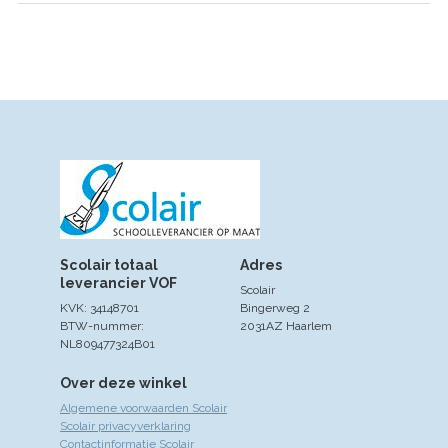
Scolair totaal
Adres
leverancier VOF
Scolair
KVK: 34148701
Bingerweg 2
BTW-nummer:
2031AZ Haarlem
NL809477324B01
Over deze winkel
Algemene voorwaarden Scolair
Scolair privacyverklaring
Contactinformatie Scolair