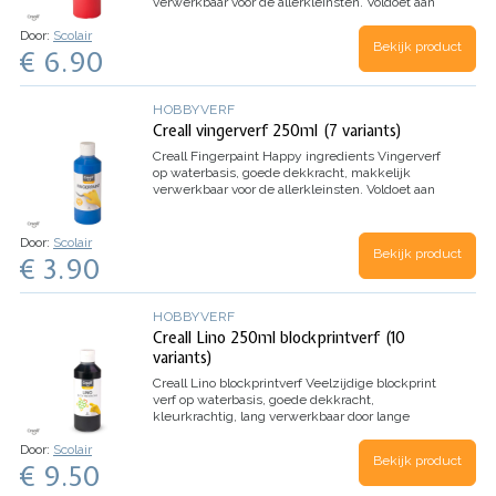
verwerkbaar voor de allerkleinsten.
Voldoet aan
Europese veiligheidsnormen EN 71-7
Door:
Scolair
Bekijk product
€ 6.90
HOBBYVERF
Creall vingerverf 250ml (7 variants)
Creall Fingerpaint Happy ingredients
Vingerverf
op waterbasis, goede dekkracht, makkelijk
verwerkbaar voor de allerkleinsten.
Voldoet aan
Europese veiligheidsnormen EN 71-7
Door:
Scolair
Bekijk product
€ 3.90
HOBBYVERF
Creall Lino 250ml blockprintverf (10
variants)
Creall Lino blockprintverf
Veelzijdige blockprint
verf op waterbasis, goede dekkracht,
kleurkrachtig, lang verwerkbaar door lange
droogtijd
Door:
Scolair
Bekijk product
€ 9.50