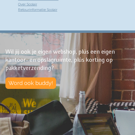
Over Scolair
Retourinformatie Scolair
Wil jij ook je eigen webshop, plús een eigen
kantoor- en opslagruimte, plús korting op
pakketverzending?
Word ook buddy!