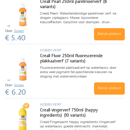
Creall Pearl 250ml parelmoerverf (8
variants)
Creall Pearl,
Waterbestendige parelmoer verf, na
drogen zijdeglans.
Mooie, bijzondere
kleureffecten.
Geschikt voor stempel-, druk-,
kras en vouwtechniek.
Door:
Scolair
Bekijk product
€ 5.40
HOBBYVERF
Creall Fluor 250ml fluorescerende
plakkaatverf (7 variants)
Fluorescerende plakkaatverf op waterbasis,
door
extra veel pigment fel oplichtende kleuren
na
droging mat
waterverdunbaar
Door:
Scolair
Bekijk product
€ 6.20
HOBBYVERF
Creall vingerverf 750ml (happy
ingredients) (10 variants)
Creall Fingerpaint Happy ingredients
Vingerverf
op waterbasis, goede dekkracht, makkelijk