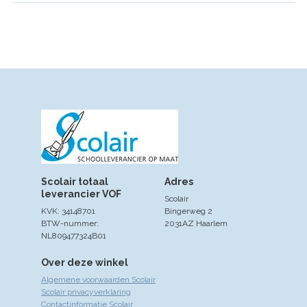
Scolair totaal
Adres
leverancier VOF
Scolair
KVK: 34148701
Bingerweg 2
BTW-nummer:
2031AZ Haarlem
NL809477324B01
Over deze winkel
Algemene voorwaarden Scolair
Scolair privacyverklaring
Contactinformatie Scolair