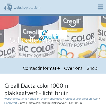
Overslaan
en
naar
de
W
inhoud
e
gaan
b
s
h
Schoolleverancier op maat
o
p
l
o
c
a
t
Contactinformatie
Over ons
Shop
i
e
.
n
Creall Dacta color 1000ml
l
plakkaatverf - licht bruin
Webshoplocatie.nl
Shop-in-shop
Speelgoed
Creatief voor groot en klein
Kruimelpad
Hobbyverf
Creall Dacta color 1000ml plakkaatverf - licht bruin