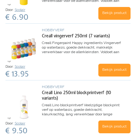
verwerkbaar voor de allerkleinsten.
Voldoet aan
Europese veiligheidsnormen EN 71-7
Door:
Scolair
Bekijk product
€ 6.90
HOBBYVERF
Creall vingerverf 250ml (7 variants)
Creall Fingerpaint Happy ingredients
Vingerverf
op waterbasis, goede dekkracht, makkelijk
verwerkbaar voor de allerkleinsten.
Voldoet aan
Europese veiligheidsnormen EN 71-7
Door:
Scolair
Bekijk product
€ 13.95
HOBBYVERF
Creall Lino 250ml blockprintverf (10
variants)
Creall Lino blockprintverf
Veelzijdige blockprint
verf op waterbasis, goede dekkracht,
kleurkrachtig, lang verwerkbaar door lange
droogtijd
Door:
Scolair
Bekijk product
€ 9.50