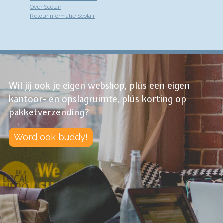
Over Scolair
Retourinformatie Scolair
Wil jij ook je eigen webshop, plús een eigen
kantoor- en opslagruimte, plús korting op
pakketverzending?
Word ook buddy!