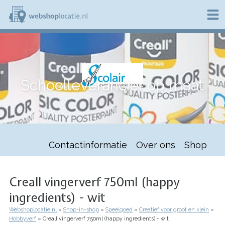
Overslaan
en
naar
de
W
inhoud
e
gaan
b
s
h
Schoolleverancier op maat
o
p
l
o
c
a
t
Contactinformatie
Over ons
Shop
i
e
.
n
Creall vingerverf 750ml (happy
l
ingredients) - wit
Webshoplocatie.nl
Shop-in-shop
Speelgoed
Creatief voor groot en klein
Kruimelpad
Hobbyverf
Creall vingerverf 750ml (happy ingredients) - wit