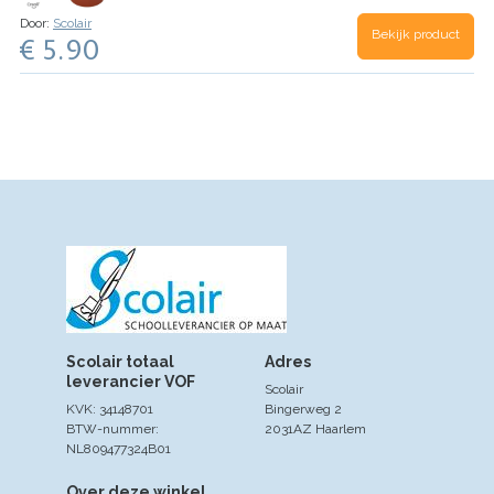
kleuren !
Door:
Scolair
Bekijk product
€ 5.90
Scolair totaal
Adres
leverancier VOF
Scolair
KVK: 34148701
Bingerweg 2
BTW-nummer:
2031AZ Haarlem
NL809477324B01
Over deze winkel