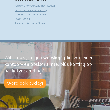
Algemene voorwaarden Scolair
Scolair privacyverklaring
Contactinformatie Scolair
Over Scolair
Retourinformatie Scolair
Wil jij ook je eigen webshop, plús een eigen
kantoor- en opslagruimte, plús korting op
pakketverzending?
Word ook buddy!