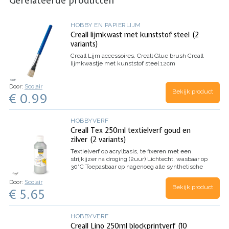
Gerelateerde producten
HOBBY EN PAPIERLIJM
Creall lijmkwast met kunststof steel (2
variants)
Creall Lijm accessoires, Creall Glue brush
Creall
lijmkwastje met kunststof steel 12cm
Door:
Scolair
Bekijk product
€ 0.99
HOBBYVERF
Creall Tex 250ml textielverf goud en
zilver (2 variants)
Textielverf op acrylbasis, te fixeren met een
strijkijzer na droging (2uur)
Lichtecht, wasbaar op
30˚C
Toepasbaar op nagenoeg alle synthetische
en natuurlijke textielsoorten
Door:
Scolair
Bekijk product
€ 5.65
HOBBYVERF
Creall Lino 250ml blockprintverf (10