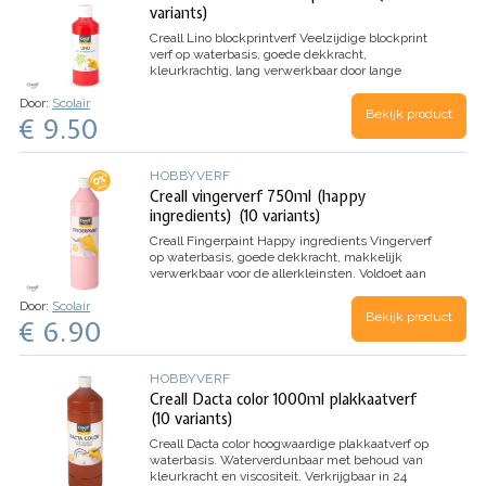
variants)
Creall Lino blockprintverf
Veelzijdige blockprint
verf op waterbasis, goede dekkracht,
kleurkrachtig, lang verwerkbaar door lange
droogtijd
Door:
Scolair
Bekijk product
€ 9.50
HOBBYVERF
Creall vingerverf 750ml (happy
ingredients) (10 variants)
Creall Fingerpaint Happy ingredients
Vingerverf
op waterbasis, goede dekkracht, makkelijk
verwerkbaar voor de allerkleinsten.
Voldoet aan
Europese veiligheidsnormen EN 71-7
Door:
Scolair
Bekijk product
€ 6.90
HOBBYVERF
Creall Dacta color 1000ml plakkaatverf
(10 variants)
Creall Dacta color hoogwaardige plakkaatverf op
waterbasis.
Waterverdunbaar met behoud van
kleurkracht en viscositeit.
Verkrijgbaar in 24