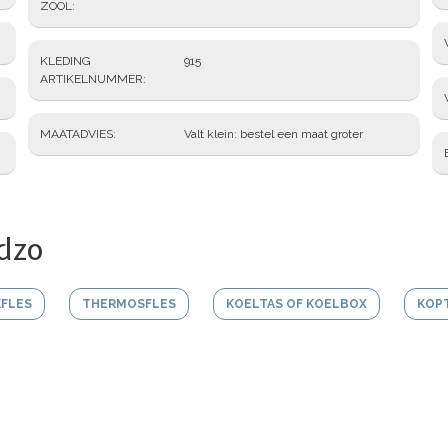
ZOOL
KLEDING
915
ARTIKELNUMMER
MAATADVIES
Valt klein: bestel een maat groter
dzo
KFLES
THERMOSFLES
KOELTAS OF KOELBOX
KOP