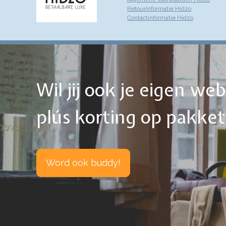
Retourinformatie Hidzo
Contactinformatie Hidzo
Wil jij ook je eigen w
plús korting op pakke
Word ook buddy!