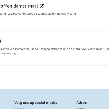
sloffen dames maat 39
at 39
Zwarte echte suede Spaanse sloffen dames maat 39
3
sloffen van Bernardino. Deze Spaanse sloffen zijn in de kleur navy verkrijgbaar. L
o worden nog…
Volg ons op social media
Adres
facebook
Hidzo