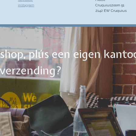
instagram
Cruquiuszoom 51
2142 EW Cruquius
ebshop, plús een eigen kanto
tverzending?