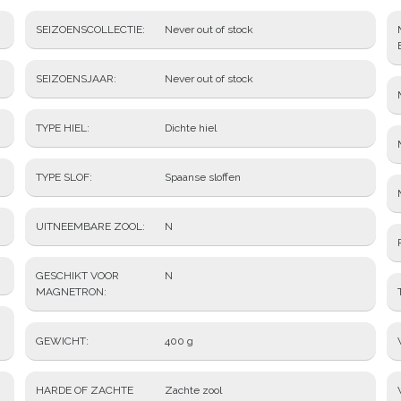
SEIZOENSCOLLECTIE
Never out of stock
SEIZOENSJAAR
Never out of stock
TYPE HIEL
Dichte hiel
TYPE SLOF
Spaanse sloffen
UITNEEMBARE ZOOL
N
GESCHIKT VOOR
N
MAGNETRON
GEWICHT
400 g
HARDE OF ZACHTE
Zachte zool