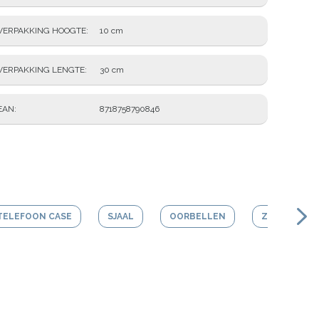
VERPAKKING HOOGTE
10 cm
VERPAKKING LENGTE
30 cm
EAN
8718758790846
TELEFOON CASE
SJAAL
OORBELLEN
ZONNEBRIL