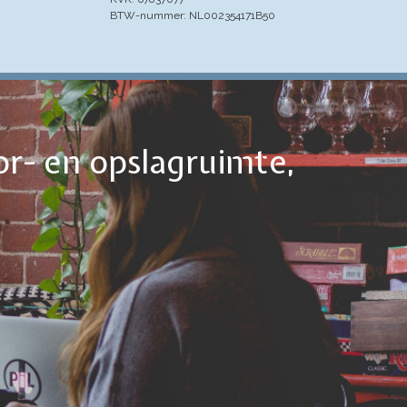
BTW-nummer: NL002354171B50
or- en opslagruimte,