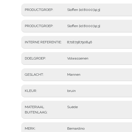
PRODUCTGROEP
Sloffen [id:80007413]
PRODUCTGROEP
Sloffen [id:80007413]
INTERNE REFERENTIE
8718758790846
DOELGROEP
Volwassenen
GESLACHT
Mannen
KLEUR
bruin
MATERIAAL
Suède
BUITENLAAG
MERK
Bernardino