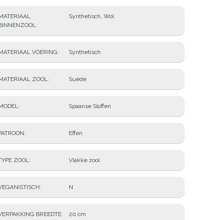
MATERIAAL
Synthetisch, Wol
BINNENZOOL
MATERIAAL VOERING
Synthetisch
MATERIAAL ZOOL
Suède
MODEL
Spaanse Sloffen
PATROON
Effen
TYPE ZOOL
Vlakke zool
VEGANISTISCH
N
VERPAKKING BREEDTE
20 cm