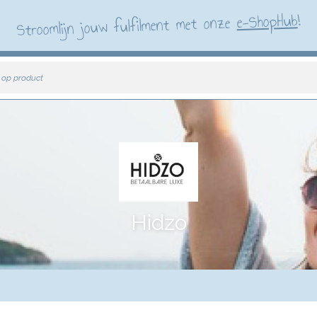
!
e-ShopHub
Stroomlijn jouw fulfilment met onze
 op product
Hidzo