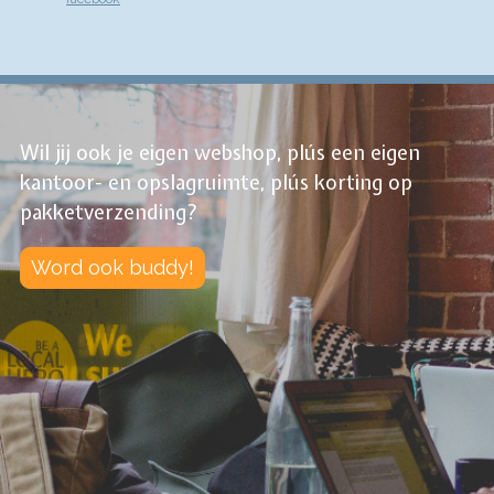
Wil jij ook je eigen webshop, plús een eigen
kantoor- en opslagruimte, plús korting op
pakketverzending?
Word ook buddy!