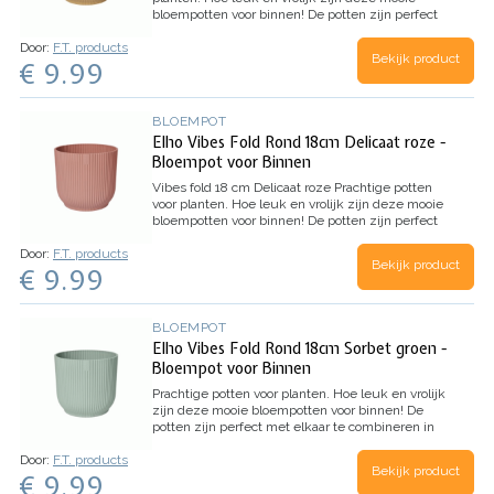
bloempotten voor binnen!
De potten zijn perfect
met elkaar te combineren in verschillende
Door:
F.T. products
maten. Een hoge kwaliteit pot die het interieur
Bekijk product
€ 9.99
jarenlang voorzien van kleur en groen.
Extra mooi
is natuurlijk de wijze waarop deze pot is
geproduceert. Zowel geproduceert op
milieuvriendelijke wijze, als gemaakt van 100%
BLOEMPOT
gerecyceled materiaal.
Kleur: Botergeel
Elho Vibes Fold Rond 18cm Delicaat roze -
Afmeting: 18 x 17 cm
Volume: 3,6 liter
Inhoud: 1
Bloempot voor Binnen
stuk
Vibes fold 18 cm Delicaat roze
Prachtige potten
voor planten. Hoe leuk en vrolijk zijn deze mooie
bloempotten voor binnen!
De potten zijn perfect
met elkaar te combineren in verschillende
Door:
F.T. products
maten. Een hoge kwaliteit pot die het interieur
Bekijk product
€ 9.99
jarenlang voorzien van kleur en groen.
Extra mooi
is natuurlijk de wijze waarop deze pot is
geproduceert. Zowel geproduceert op
milieuvriendelijke wijze, als gemaakt van 100%
BLOEMPOT
gerecyceled materiaal.
Kleur: Delicaat roze
Elho Vibes Fold Rond 18cm Sorbet groen -
Afmeting: 18 x 17 cm
Volume: 3,6 liter
Inhoud: 1
Bloempot voor Binnen
stuk
Prachtige potten voor planten.
Hoe leuk en vrolijk
zijn deze mooie bloempotten voor binnen!
De
potten zijn perfect met elkaar te combineren in
verschillende maten.
Een hoge kwaliteit pot die
Door:
F.T. products
het interieur jarenlang voorzien van kleur en
Bekijk product
€ 9.99
groen.
Extra mooi is natuurlijk de wijze waarop
deze pot is geproduceert.
Zowel geproduceert