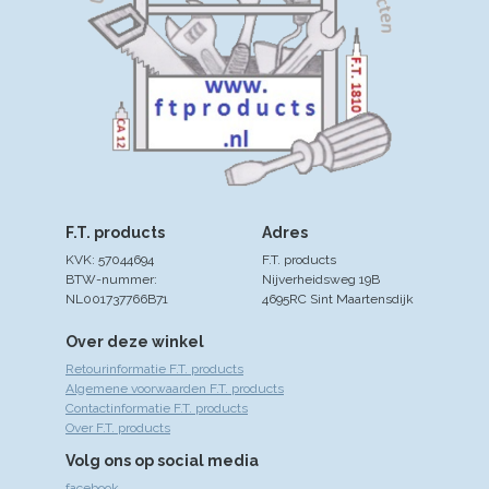
F.T. products
Adres
KVK: 57044694
F.T. products
BTW-nummer:
Nijverheidsweg 19B
NL001737766B71
4695RC Sint Maartensdijk
Over deze winkel
Retourinformatie F.T. products
Algemene voorwaarden F.T. products
Contactinformatie F.T. products
Over F.T. products
Volg ons op social media
facebook