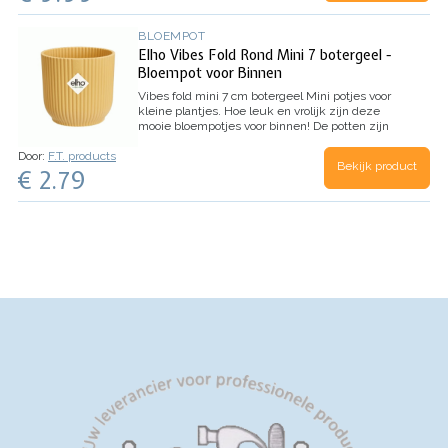
op milieuvriendelijke wijze, als gemaakt van
100% gerecyceled materiaal.
Kleur: Sorbet groen
BLOEMPOT
Afmeting: 18 x 17 cm
Volume: 3,6 liter
Elho Vibes Fold Rond Mini 7 botergeel -
Bloempot voor Binnen
Vibes fold mini 7 cm botergeel
Mini potjes voor
kleine plantjes. Hoe leuk en vrolijk zijn deze
mooie bloempotjes voor binnen!
De potten zijn
perfect met elkaar te combineren in
Door:
F.T. products
verschillende maten. Een hoge kwaliteit pot die
Bekijk product
€ 2.79
het interieur jarenlang voorzien van kleur en
groen.
Extra mooi is natuurlijk de wijze waarop
deze pot is geproduceert. Zowel geproduceert
op milieuvriendelijke wijze, als gemaakt van
100% gerecyceled materiaal.
Kleur: Botergeel
Afmeting: 7 x 7 cm
Volume: 0.2 liter
Inhoud: 1
stuk