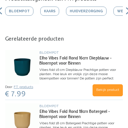
BLOEMPOT
KAARS
HUIDVERZORGING
WERK
Gerelateerde producten
BLOEMPOT
Elho Vibes Fold Rond 16cm Diepblauw -
Bloempot voor Binnen
Vibes fold 16 cm Diepblauw
Prachtige potten voor
planten. Hoe leuk en vrolijk zijn deze mooie
bloempotten voor binnen!
De potten zijn perfect
met elkaar te combineren in verschillende
Door:
F.T. products
maten. Een hoge kwaliteit pot die het interieur
Bekijk product
€ 7.99
jarenlang voorzien van kleur en groen.
Extra mooi
is natuurlijk de wijze waarop deze pot is
geproduceert. Zowel geproduceert op
milieuvriendelijke wijze, als gemaakt van 100%
BLOEMPOT
gerecyceled materiaal.
Kleur: Diepblauw
Elho Vibes Fold Rond 18cm Botergeel -
Afmeting: 16 x 15 cm
Volume: 2,4 liter
Inhoud: 1
Bloempot voor Binnen
stuk
Vibes fold 18 cm Botergeel
Prachtige potten voor
planten. Hoe leuk en vrolijk zijn deze mooie