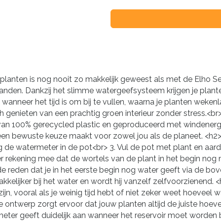
planten is nog nooit zo makkelijk geweest als met de Elho Se
nden. Dankzij het slimme watergeefsysteem krijgen je planten
nneer het tijd is om bij te vullen, waarna je planten weken
 genieten van een prachtig groen interieur zonder stress.<br> 
n 100% gerecycled plastic en geproduceerd met windenergie, i
en bewuste keuze maakt voor zowel jou als de planeet. <h2>Ho
g de watermeter in de pot<br> 3. Vul de pot met plant en aarde
rekening mee dat de wortels van de plant in het begin nog ni
 reden dat je in het eerste begin nog water geeft via de bov
kkelijker bij het water en wordt hij vanzelf zelfvoorzienend
ijn, vooral als je weinig tijd hebt of niet zeker weet hoeveel
 ontwerp zorgt ervoor dat jouw planten altijd de juiste hoevee
meter geeft duidelijk aan wanneer het reservoir moet worden 