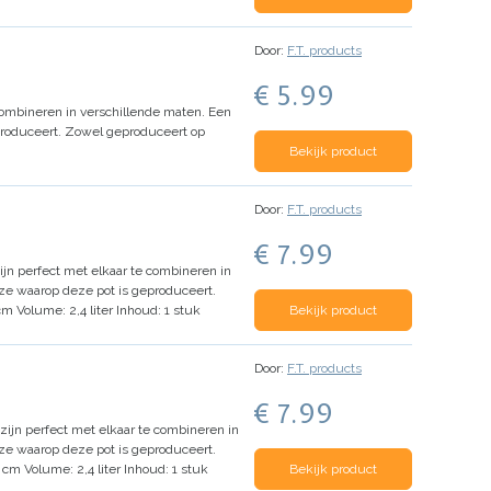
Door:
F.T. products
€ 5.99
combineren in verschillende maten.
Een
produceert.
Zowel geproduceert op
Bekijk product
Door:
F.T. products
€ 7.99
ijn perfect met elkaar te combineren in
ijze waarop deze pot is geproduceert.
 cm
Volume: 2,4 liter
Inhoud: 1 stuk
Bekijk product
Door:
F.T. products
€ 7.99
zijn perfect met elkaar te combineren in
ijze waarop deze pot is geproduceert.
5 cm
Volume: 2,4 liter
Inhoud: 1 stuk
Bekijk product