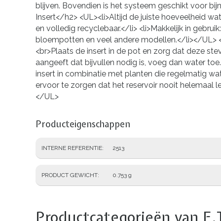
blijven. Bovendien is het systeem geschikt voor b
Insert</h2> <UL><li>Altijd de juiste hoeveelheid w
en volledig recyclebaar.</li> <li>Makkelijk in gebrui
bloempotten en veel andere modellen.</li></UL> <h
<br>Plaats de insert in de pot en zorg dat deze ste
aangeeft dat bijvullen nodig is, voeg dan water to
insert in combinatie met planten die regelmatig w
ervoor te zorgen dat het reservoir nooit helemaal l
</UL>
Producteigenschappen
INTERNE REFERENTIE
2513
PRODUCT GEWICHT
0.753 g
Productcategorieën van F.