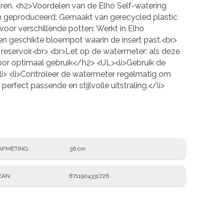
aren. <h2>Voordelen van de Elho Self-watering
zaam geproduceerd: Gemaakt van gerecycled plastic
t voor verschillende potten: Werkt in Elho
n geschikte bloempot waarin de insert past.<br>
 reservoir.<br> <br>Let op de watermeter: als deze
voor optimaal gebruik</h2> <UL><li>Gebruik de
li> <li>Controleer de watermeter regelmatig om
rfect passende en stijlvolle uitstraling.</li>
AFMETING
36 cm
EAN
8711904331726