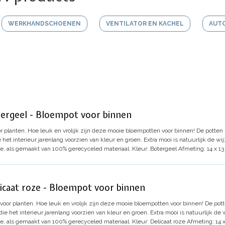
WERKHANDSCHOENEN
VENTILATOR EN KACHEL
AUT
tergeel - Bloempot voor binnen
or planten. Hoe leuk en vrolijk zijn deze mooie bloempotten voor binnen!
De potten 
 het interieur jarenlang voorzien van kleur en groen.
Extra mooi is natuurlijk de w
e, als gemaakt van 100% gerecyceled materiaal.
Kleur: Botergeel
Afmeting: 14 x 1
licaat roze - Bloempot voor binnen
 voor planten. Hoe leuk en vrolijk zijn deze mooie bloempotten voor binnen!
De pott
die het interieur jarenlang voorzien van kleur en groen.
Extra mooi is natuurlijk de
e, als gemaakt van 100% gerecyceled materiaal.
Kleur: Delicaat roze
Afmeting: 14 