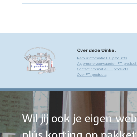
Over deze winkel
Retourinformatie F.T. products
Algemene voorwaarden F.T. product
Contactinformatie F.T. products
Over F.T. products
Wil jij ook je eigen w
plús korting op pakke