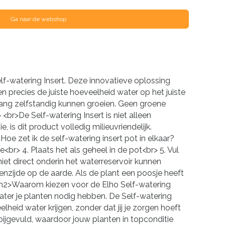
Ga naar de webshop
lf-watering Insert. Deze innovatieve oplossing
 precies de juiste hoeveelheid water op het juiste
lang zelfstandig kunnen groeien. Geen groene
<br>De Self-watering Insert is niet alleen
s dit product volledig milieuvriendelijk.
e zet ik de self-watering insert pot in elkaar?
<br> 4. Plaats het als geheel in de pot<br> 5. Vul
et direct onderin het waterreservoir kunnen
enzijde op de aarde. Als de plant een poosje heeft
. <h2>Waarom kiezen voor de Elho Self-watering
 water je planten nodig hebben. De Self-watering
lheid water krijgen, zonder dat jij je zorgen hoeft
bijgevuld, waardoor jouw planten in topconditie