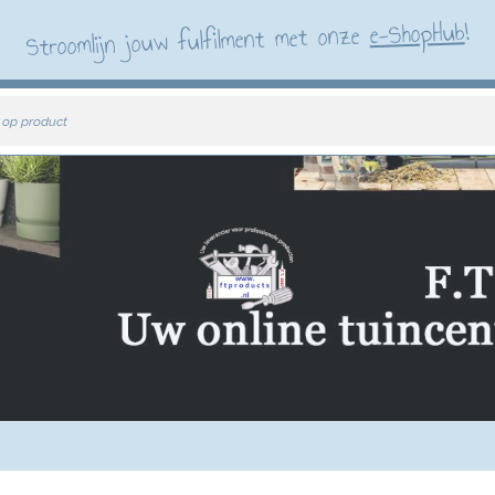
!
e-ShopHub
Stroomlijn jouw fulfilment met onze
 op product