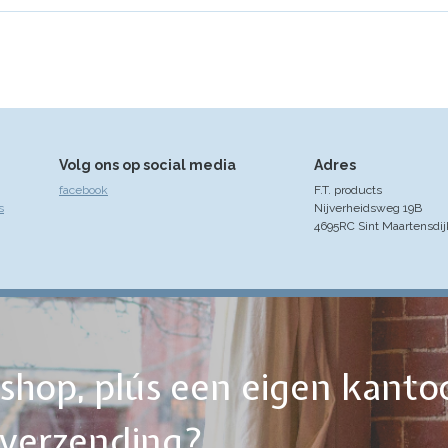
Volg ons op social media
Adres
facebook
F.T. products
s
Nijverheidsweg 19B
4695RC Sint Maartensdij
ebshop, plús een eigen kanto
tverzending?