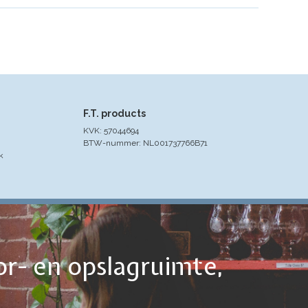
F.T. products
KVK: 57044694
BTW-nummer: NL001737766B71
k
or- en opslagruimte,