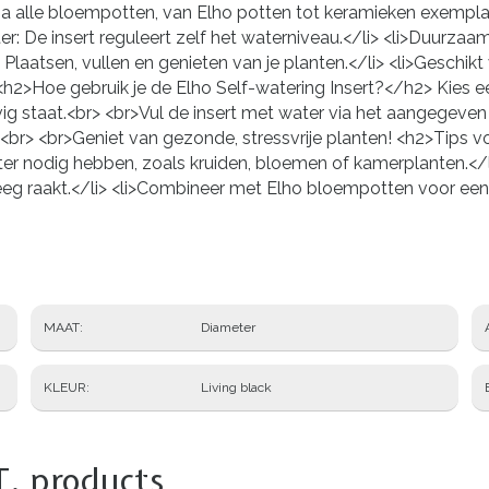
ijna alle bloempotten, van Elho potten tot keramieken exempl
ater: De insert reguleert zelf het waterniveau.</li> <li>Duur
k: Plaatsen, vullen en genieten van je planten.</li> <li>Geschik
2>Hoe gebruik je de Elho Self-watering Insert?</h2> Kies ee
vig staat.<br> <br>Vul de insert met water via het aangegeven
e.<br> <br>Geniet van gezonde, stressvrije planten! <h2>Tips 
ater nodig hebben, zoals kruiden, bloemen of kamerplanten.</
eeg raakt.</li> <li>Combineer met Elho bloempotten voor een pe
MAAT
Diameter
KLEUR
Living black
T. products