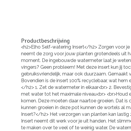
Productbeschrijving
<h2>Elho Self-watering Insert</h2> Zorgen voor je 
neemt de zorg voor jouw planten grotendeels uit ha
moment. De ingebouwde watermeter laat je weten wa
vingers? Geen probleem! Met deze insert kun jij toch
gebruiksvriendelijk, maar ook duurzaam. Gemaakt va
Bovendien is de insert 100% recyclebaar, wat hem e
</h2> 1. Zet de watermeter in elkaar<br> 2. Bevesti
met water tot het maximale niveau<br> <br>Houd er 
komen. Deze moeten daar naartoe groeien. Dat is de
kunnen groeien in deze pot kunnen de wortels al ma
Insert?</h2> Het verzorgen van planten kan lastig z
Insert neemt dit werk voor je uit handen. Het slimme
te maken over te veel of te weinig water. De water