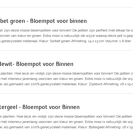
orbet groen - Bloempot voor binnen
ijk zijn deze mooie bloempotten voor binnen!
De potten zijn perfect met elkaar te 
oorzien van kleur en groen.
Extra mooi is natuurlijk de wijze waarop deze pot is ge
% gerecyceled materiaal.
Kleur: Sorbet groen
Afmeting: 14 x 13 cm
Volume: 1.6 liter
jdewit- Bloempot voor Binnen
 planten. Hoe leuk en vrolijk zijn deze mooie bloempotten voor binnen!
De potten z
 het interieur jarenlang voorzien van kleur en groen.
Extra mooi is natuurlijk de w
e, als gemaakt van 100% gerecyceled materiaal.
Kleur: Zijdewit
Afmeting: 16 x 15
tergeel - Bloempot voor Binnen
or planten. Hoe leuk en vrolijk zijn deze mooie bloempotten voor binnen!
De potten 
 het interieur jarenlang voorzien van kleur en groen.
Extra mooi is natuurlijk de w
e, als gemaakt van 100% gerecyceled materiaal.
Kleur: Botergeel
Afmeting: 16 x 1