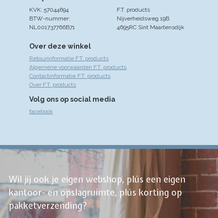
KVK: 57044694
F.T. products
BTW-nummer:
Nijverheidsweg 19B
NL001737766B71
4695RC Sint Maartensdijk
Over deze winkel
Retourinformatie F.T. products
Algemene voorwaarden F.T. products
Contactinformatie F.T. products
Over F.T. products
Volg ons op social media
facebook
Wil jij ook je eigen webshop, plús een eigen
kantoor- en opslagruimte, plús korting op
pakketverzending?