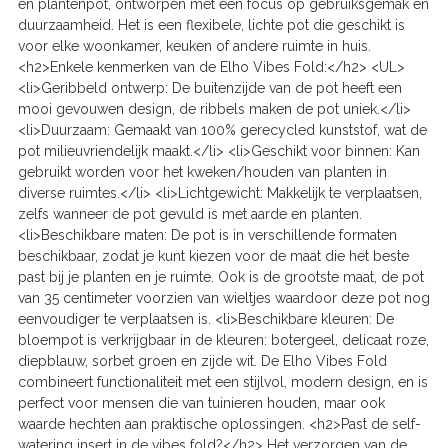
en plantenpot, ontworpen met een focus op gebruiksgemak en
duurzaamheid. Het is een flexibele, lichte pot die geschikt is
voor elke woonkamer, keuken of andere ruimte in huis.
<h2>Enkele kenmerken van de Elho Vibes Fold:</h2> <UL>
<li>Geribbeld ontwerp: De buitenzijde van de pot heeft een
mooi gevouwen design, de ribbels maken de pot uniek.</li>
<li>Duurzaam: Gemaakt van 100% gerecycled kunststof, wat de
pot milieuvriendelijk maakt.</li> <li>Geschikt voor binnen: Kan
gebruikt worden voor het kweken/houden van planten in
diverse ruimtes.</li> <li>Lichtgewicht: Makkelijk te verplaatsen,
zelfs wanneer de pot gevuld is met aarde en planten.
<li>Beschikbare maten: De pot is in verschillende formaten
beschikbaar, zodat je kunt kiezen voor de maat die het beste
past bij je planten en je ruimte. Ook is de grootste maat, de pot
van 35 centimeter voorzien van wieltjes waardoor deze pot nog
eenvoudiger te verplaatsen is. <li>Beschikbare kleuren: De
bloempot is verkrijgbaar in de kleuren: botergeel, delicaat roze,
diepblauw, sorbet groen en zijde wit. De Elho Vibes Fold
combineert functionaliteit met een stijlvol, modern design, en is
perfect voor mensen die van tuinieren houden, maar ook
waarde hechten aan praktische oplossingen. <h2>Past de self-
watering insert in de vibes fold?</h2> Het verzorgen van de