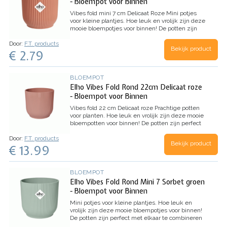
- Bloempot voor Binnen
Vibes fold mini 7 cm Delicaat Roze
Mini potjes
voor kleine plantjes. Hoe leuk en vrolijk zijn deze
mooie bloempotjes voor binnen!
De potten zijn
perfect met elkaar te combineren in
Door:
F.T. products
verschillende maten. Een hoge kwaliteit pot die
Bekijk product
€ 2.79
het interieur jarenlang voorzien van kleur en
groen.
Extra mooi is natuurlijk de wijze waarop
deze pot is geproduceert. Zowel geproduceert
op milieuvriendelijke wijze, als gemaakt van
BLOEMPOT
100% gerecyceled materiaal.
Kleur: Delicaat roze
Elho Vibes Fold Rond 22cm Delicaat roze
Afmeting: 7 x 7 cm
Volume: 0.2 liter
Inhoud: 1
- Bloempot voor Binnen
stuk
Vibes fold 22 cm Delicaat roze
Prachtige potten
voor planten. Hoe leuk en vrolijk zijn deze mooie
bloempotten voor binnen!
De potten zijn perfect
met elkaar te combineren in verschillende
Door:
F.T. products
maten. Een hoge kwaliteit pot die het interieur
Bekijk product
€ 13.99
jarenlang voorzien van kleur en groen.
Extra mooi
is natuurlijk de wijze waarop deze pot is
geproduceert. Zowel geproduceert op
milieuvriendelijke wijze, als gemaakt van 100%
BLOEMPOT
gerecyceled materiaal.
Kleur: Delicaat roze
Elho Vibes Fold Rond Mini 7 Sorbet groen
Afmeting: 22 x 20 cm
Volume: 6,2 liter
Inhoud: 1
- Bloempot voor Binnen
stuk
Mini potjes voor kleine plantjes.
Hoe leuk en
vrolijk zijn deze mooie bloempotjes voor binnen!
De potten zijn perfect met elkaar te combineren
in verschillende maten.
Een hoge kwaliteit pot