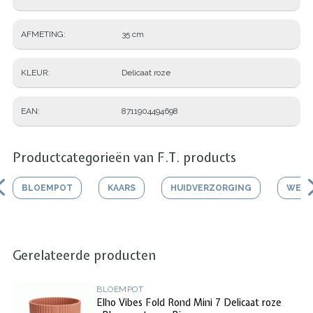
AFMETING
35 cm
KLEUR
Delicaat roze
EAN
8711904494698
Productcategorieën van F.T. products
BLOEMPOT
KAARS
HUIDVERZORGING
WERK
Gerelateerde producten
BLOEMPOT
Elho Vibes Fold Rond Mini 7 Delicaat roze