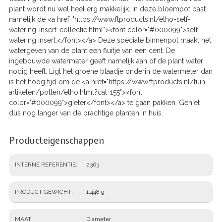
plant wordt nu wel heel erg makkelijk. In deze bloempot past
namelijk de <a href="https://www.ftproducts.nl/elho-self-
watering-insert-collectie.html"><font color="#000099">self-
watering insert.</font></a> Deze speciale binnenpot maakt het
watergeven van de plant een fluitje van een cent. De
ingebouwde watermeter geeft namelijk aan of de plant water
nodig heeft. Ligt het groene blaadje onderin de watermeter dan
is het hoog tijd om de <a href="https://www.ftproducts.nl/tuin-
artikelen/potten/elho.html?cat=155"><font
color="#000099">gieter</font></a> te gaan pakken. Geniet
dus nog langer van de prachtige planten in huis.
Producteigenschappen
INTERNE REFERENTIE
2363
PRODUCT GEWICHT
1.448 g
MAAT
Diameter