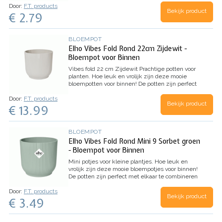
Door:
F.T. products
die het interieur jarenlang voorzien van kleur en
Bekijk product
€ 2.79
groen.
Extra mooi is natuurlijk de wijze waarop
deze pot is geproduceert.
Zowel geproduceert
op milieuvriendelijke wijze, als gemaakt van
100% gerecyceled materiaal.
Kleur: Sorbet groen
BLOEMPOT
Afmeting: 7 x 7 cm
Volume: 0.2 liter
Elho Vibes Fold Rond 22cm Zijdewit -
Bloempot voor Binnen
Vibes fold 22 cm Zijdewit
Prachtige potten voor
planten. Hoe leuk en vrolijk zijn deze mooie
bloempotten voor binnen!
De potten zijn perfect
met elkaar te combineren in verschillende
Door:
F.T. products
maten. Een hoge kwaliteit pot die het interieur
Bekijk product
€ 13.99
jarenlang voorzien van kleur en groen.
Extra mooi
is natuurlijk de wijze waarop deze pot is
geproduceert. Zowel geproduceert op
milieuvriendelijke wijze, als gemaakt van 100%
BLOEMPOT
gerecyceled materiaal.
Kleur: Zijdewit
Afmeting:
Elho Vibes Fold Rond Mini 9 Sorbet groen
22 x 20 cm
Volume: 6,2 liter
Inhoud: 1 stuk
- Bloempot voor Binnen
Mini potjes voor kleine plantjes.
Hoe leuk en
vrolijk zijn deze mooie bloempotjes voor binnen!
De potten zijn perfect met elkaar te combineren
in verschillende maten.
Een hoge kwaliteit pot
Door:
F.T. products
die het interieur jarenlang voorzien van kleur en
Bekijk product
€ 3.49
groen.
Extra mooi is natuurlijk de wijze waarop
deze pot is geproduceert.
Zowel geproduceert
op milieuvriendelijke wijze, als gemaakt van
100% gerecyceled materiaal.
Kleur: Sorbet groen