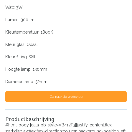
Watt: 3W
Lumen: 300 lm
Kleurtemperatuur: 1800K
Kleur glas: Opaal
Kleur fitting: WIt
Hoogte lamp: 130mm
Diameter lamp: 52mm
Ga naar de webshop
Productbeschrijving
#html-body [data-pb-style=VB412T3]{justify-content:flex-
start;display:flex;flex-direction:column;background-position:left