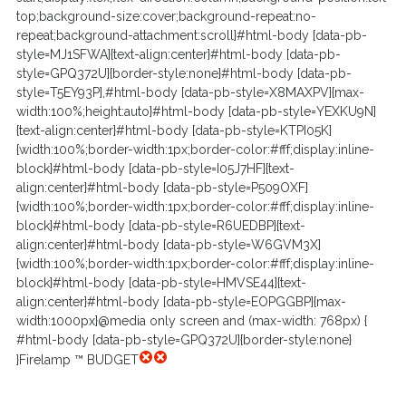
top;background-size:cover;background-repeat:no-
repeat;background-attachment:scroll}#html-body [data-pb-
style=MJ1SFWA]{text-align:center}#html-body [data-pb-
style=GPQ372U]{border-style:none}#html-body [data-pb-
style=T5EY93P],#html-body [data-pb-style=X8MAXPV]{max-
width:100%;height:auto}#html-body [data-pb-style=YEXKU9N]
{text-align:center}#html-body [data-pb-style=KTPI05K]
{width:100%;border-width:1px;border-color:#fff;display:inline-
block}#html-body [data-pb-style=I05J7HF]{text-
align:center}#html-body [data-pb-style=P509OXF]
{width:100%;border-width:1px;border-color:#fff;display:inline-
block}#html-body [data-pb-style=R6UEDBP]{text-
align:center}#html-body [data-pb-style=W6GVM3X]
{width:100%;border-width:1px;border-color:#fff;display:inline-
block}#html-body [data-pb-style=HMVSE44]{text-
align:center}#html-body [data-pb-style=EOPGGBP]{max-
width:1000px}@media only screen and (max-width: 768px) {
#html-body [data-pb-style=GPQ372U]{border-style:none}
}Firelamp ™ BUDGET