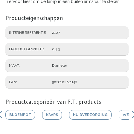
u ervoor kiest om de lamp in een buiten armatuur te steken!
Producteigenschappen
INTERNE REFERENTIE
2107
PRODUCT GEWICHT
0.4 g
MAAT
Diameter
EAN
5028102641148
Productcategorieën van F.T. products
BLOEMPOT
KAARS
HUIDVERZORGING
WERK