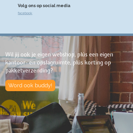
Volg ons op social media
facebook
Wil jij ook je eigen webshop, plús een eigen
kantoor- en opslagruimte, plús korting op
pakketverzending?
Word ook buddy!