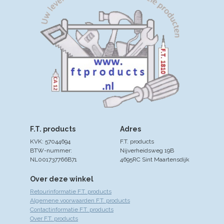
F.T. products
Adres
KVK: 57044694
F.T. products
BTW-nummer:
Nijverheidsweg 19B
NL001737766B71
4695RC Sint Maartensdijk
Over deze winkel
Retourinformatie F.T. products
Algemene voorwaarden F.T. products
Contactinformatie F.T. products
Over F.T. products