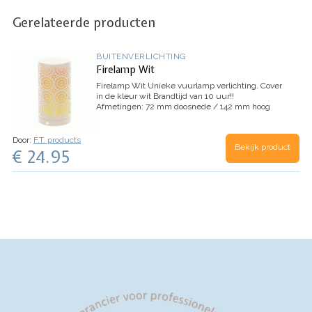
Gerelateerde producten
BUITENVERLICHTING
Firelamp Wit
Firelamp Wit
Unieke vuurlamp verlichting.
Cover
in de kleur wit
Brandtijd van 10 uur!!
Afmetingen: 72 mm doosnede / 142 mm hoog
Met USB oplaadkabel.
met magneetfunctie
Met
gravity sensor voor omgekeerd gebruik
2 tot 3
uur oplaadtijd
Ook in zwart verkrijgbaar!
Door:
F.T. products
Bekijk product
€ 24.95