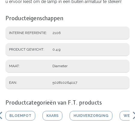
u ervoor kiest om de lamp in een buiten armatuur te steken!
Producteigenschappen
INTERNE REFERENTIE
2106
PRODUCT GEWICHT
0.4 g
MAAT
Diameter
EAN
5028102641117
Productcategorieën van F.T. products
BLOEMPOT
KAARS
HUIDVERZORGING
WERK