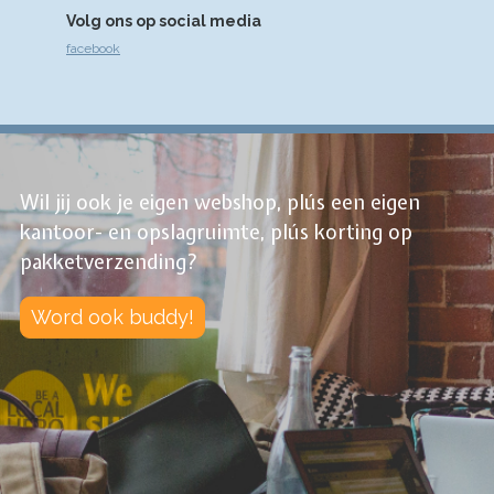
Volg ons op social media
facebook
Wil jij ook je eigen webshop, plús een eigen
kantoor- en opslagruimte, plús korting op
pakketverzending?
Word ook buddy!