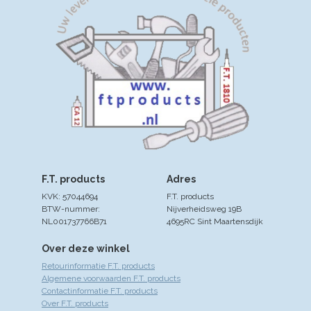
F.T. products
Adres
KVK: 57044694
F.T. products
BTW-nummer:
Nijverheidsweg 19B
NL001737766B71
4695RC Sint Maartensdijk
Over deze winkel
Retourinformatie F.T. products
Algemene voorwaarden F.T. products
Contactinformatie F.T. products
Over F.T. products