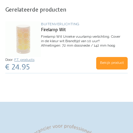
Gerelateerde producten
BUITENVERLICHTING
Firelamp Wit
Firelamp Wit
Unieke vuurlamp verlichting.
Cover
in de kleur wit
Brandtijd van 10 uur!!
Afmetingen: 72 mm doosnede / 142 mm hoog
Met USB oplaadkabel.
met magneetfunctie
Met
gravity sensor voor omgekeerd gebruik
2 tot 3
uur oplaadtijd
Ook in zwart verkrijgbaar!
Door:
F.T. products
Bekijk product
€ 24.95