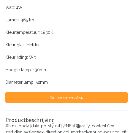
Watt: 4W
Lumen: 465 lm
Kleurtemperatuur: 1830K
Kleur glas: Helder
Kleur fitting: Wit
Hoogte lamp: 130mm
Diameter lamp: 52mm
Ga naar de webshop
Productbeschrijving
#html-body [data-pb-style=P5FN80D]{justify-content:flex-
start;display:flex;flex-direction:column;background-position:left