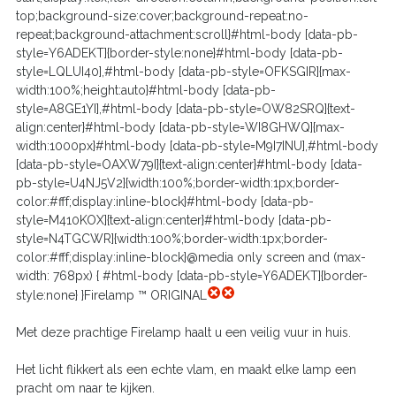
top;background-size:cover;background-repeat:no-
repeat;background-attachment:scroll}#html-body [data-pb-
style=Y6ADEKT]{border-style:none}#html-body [data-pb-
style=LQLUI40],#html-body [data-pb-style=OFKSGIR]{max-
width:100%;height:auto}#html-body [data-pb-
style=A8GE1YI],#html-body [data-pb-style=OW82SRQ]{text-
align:center}#html-body [data-pb-style=WI8GHWQ]{max-
width:1000px}#html-body [data-pb-style=M9I7INU],#html-body
[data-pb-style=OAXW79I]{text-align:center}#html-body [data-
pb-style=U4NJ5V2]{width:100%;border-width:1px;border-
color:#fff;display:inline-block}#html-body [data-pb-
style=M410KOX]{text-align:center}#html-body [data-pb-
style=N4TGCWR]{width:100%;border-width:1px;border-
color:#fff;display:inline-block}@media only screen and (max-
width: 768px) { #html-body [data-pb-style=Y6ADEKT]{border-
style:none} }Firelamp ™ ORIGINAL
Met deze prachtige Firelamp haalt u een veilig vuur in huis.
Het licht flikkert als een echte vlam, en maakt elke lamp een
pracht om naar te kijken.