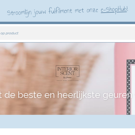
!
e-ShopHub
Stroomlijn jouw fulfilment met onze
 op product
e beste en heerlijkste geuren vo