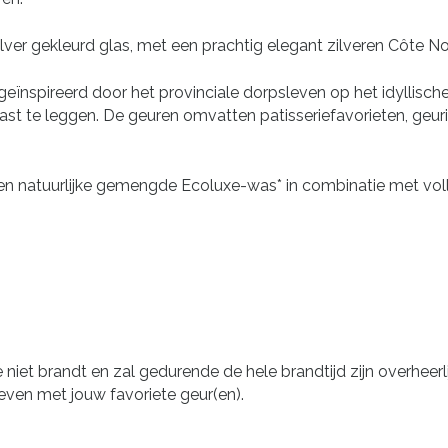
ilver gekleurd glas, met een prachtig elegant zilveren Côte 
eïnspireerd door het provinciale dorpsleven op het idyllische
ast te leggen. De geuren omvatten patisseriefavorieten, geurig
 natuurlijke gemengde Ecoluxe-was* in combinatie met volle ge
niet brandt en zal gedurende de hele brandtijd zijn overheerli
geven met jouw favoriete geur(en).