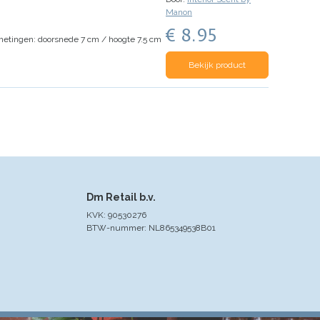
Manon
€ 8.95
etingen: doorsnede 7 cm / hoogte 7.5 cm
Bekijk product
Dm Retail b.v.
KVK: 90530276
BTW-nummer: NL865349538B01