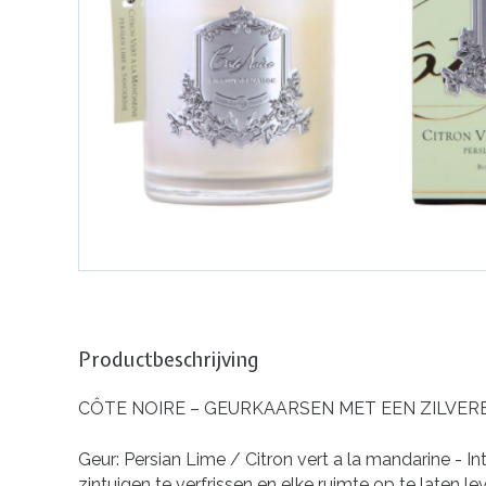
Productbeschrijving
CÔTE NOIRE – GEURKAARSEN MET EEN ZILVE
Geur:
Persian Lime / Citron vert a la mandarine - 
zintuigen te verfrissen en elke ruimte op te laten le