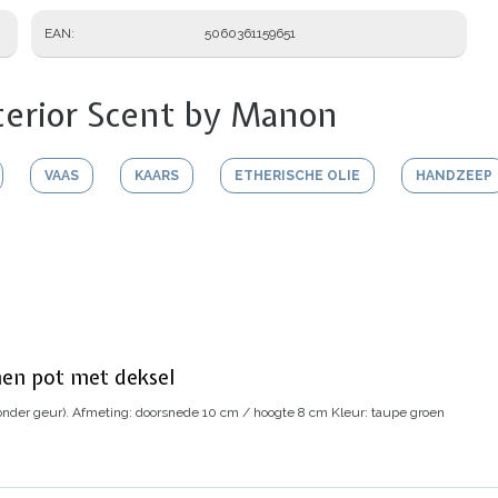
EAN
5060361159651
terior Scent by Manon
VAAS
KAARS
ETHERISCHE OLIE
HANDZEEP
nen pot met deksel
onder geur).
Afmeting: doorsnede 10 cm / hoogte 8 cm
Kleur: taupe groen