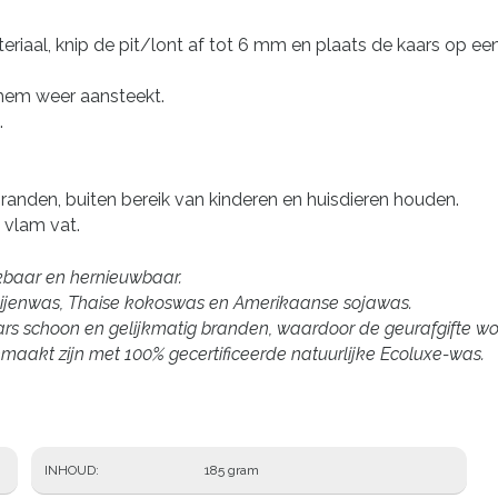
riaal, knip de pit/lont af tot 6 mm en plaats de kaars op een
 hem weer aansteekt.
.
 branden, buiten bereik van kinderen en huisdieren houden.
 vlam vat.
eekbaar en hernieuwbaar.
ijenwas, Thaise kokoswas en Amerikaanse sojawas.
 schoon en gelijkmatig branden, waardoor de geurafgifte wordt
akt zijn met 100% gecertificeerde natuurlijke Ecoluxe-was.
INHOUD
185 gram