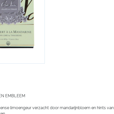
REN EMBLEEM
Intense limoengeur verzacht door mandarijnbloem en hints va
ven.