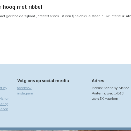
 hoog met ribbel
 geribbelde zijkant., creëert absoluut een fijne chique sfeer in uw interieur.
Afm
Volg ons op social media
Adres
nt by
facebook
Interior Scent by Manon
instagram
Wateringweg 1-B28
 Manon
2031EK Haarlem
laring
Manon