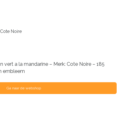
 Cote Noire
n vert a la mandarine – Merk: Cote Noire – 185
en embleem
Ga naar de webshop